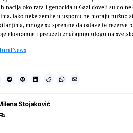
 nacija oko rata i genocida u Gazi doveli su do ne
ima. Iako neke zemlje u usponu ne moraju nužno st
pitanjima, mnoge su spremne da ostave te rezerve p
voje ekonomije i preuzeti značajniju ulogu na svetsko
turalNews
Milena Stojaković