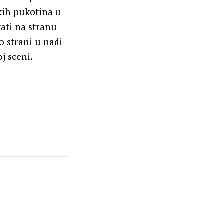
kih pukotina u
ati na stranu
o strani u nadi
j sceni.