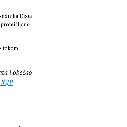
dsednika Džoa
epromišljene“
fe tokom
ta i obećao
THCJP