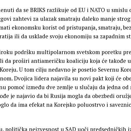
nuti da se BRIKS razlikuje od EU i NATO u smislu 
jegovi zahtevi za ulazak smatraju daleko manje stro
ati ekonomsku korist od pristupanja, smatraju, bez
atija ili da usklade svoju ekonomiju sa zapadnim s
 široku podršku multipolarnom svetskom poretku pr
i da proširi antiameričku koaliciju koja će takođe u
 Koreju. U tom cilju nedavno je posetio Severnu Kore
om. Dvojica lidera najavila su novi pakt koji će ob
u pomoć između dve zemlje u slučaju da jedna od 
đe je najavio da bi Rusija mogla da obezbedi oružj
moglo da ima efekat na Korejsko poluostrvo i savezn
 politička neizvesnost u SAD uoči predsedničkih iz