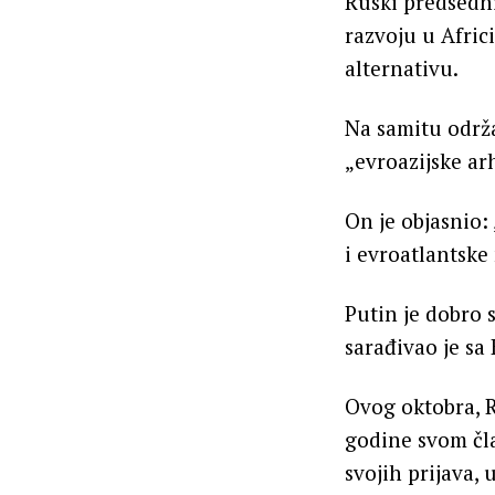
Ruski predsedni
razvoju u Africi
alternativu.
Na samitu održa
„evroazijske ar
On je objasnio:
i evroatlantske
Putin je dobro 
sarađivao je sa
Ovog oktobra, Ru
godine svom čla
svojih prijava, 