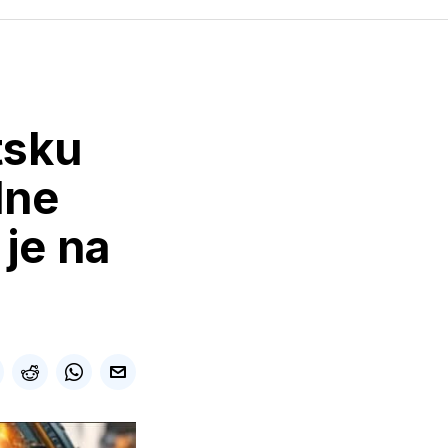
tsku
dne
je na