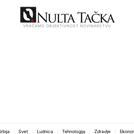
VRAĆAMO OBJEKTIVNOST NOVINARSTVU
Srbija
Svet
Ludnica
Tehnologija
Zdravlje
Ekonom