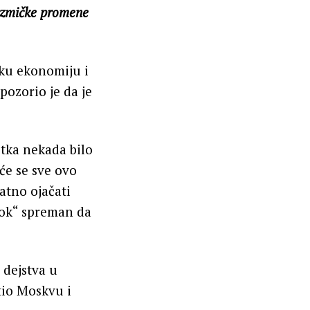
lizmičke promene
sku ekonomiju i
ozorio je da je
tka nekada bilo
́e se sve ovo
datno ojačati
stok“ spreman da
 dejstva u
tio Moskvu i