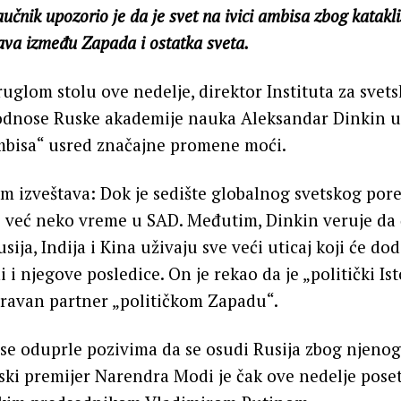
aučnik upozorio je da je svet na ivici ambisa zbog katak
šava između Zapada i ostatka sveta.
ruglom stolu ove nedelje, direktor Instituta za svet
nose Ruske akademije nauka Aleksandar Dinkin up
ambisa“ usred značajne promene moći.
 izveštava: Dok je sedište globalnog svetskog pore
e već neko vreme u SAD. Međutim, Dinkin veruje da c
sija, Indija i Kina uživaju sve veći uticaj koji će do
i i njegove posledice. On je rekao da je „politički I
ravan partner „političkom Zapadu“.
u se oduprle pozivima da se osudi Rusija zbog njenog
ijski premijer Narendra Modi je čak ove nedelje pose