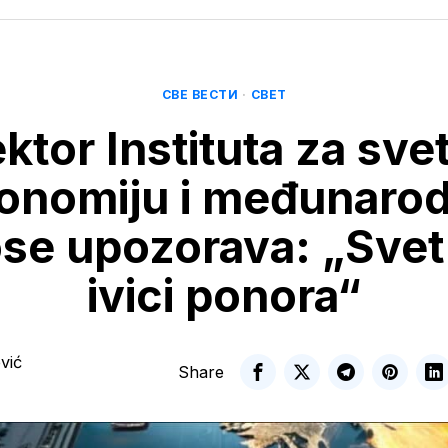
СВЕ ВЕСТИ
·
СВЕТ
ektor Instituta za sve
onomiju i međunaro
se upozorava: „Svet 
ivici ponora“
vić
Share