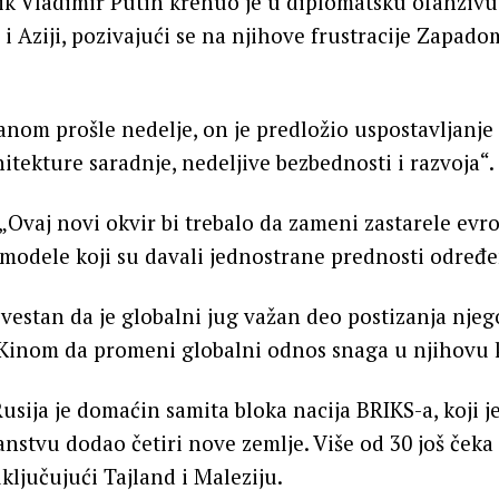
k Vladimir Putin krenuo je u diplomatsku ofanzivu
 i Aziji, pozivajući se na njihove frustracije Zapado
nom prošle nedelje, on je predložio uspostavljanje
hitekture saradnje, nedeljive bezbednosti i razvoja“.
 „Ovaj novi okvir bi trebalo da zameni zastarele ev
 modele koji su davali jednostrane prednosti odre
svestan da je globalni jug važan deo postizanja njego
 Kinom da promeni globalni odnos snaga u njihovu k
sija je domaćin samita bloka nacija BRIKS-a, koji j
nstvu dodao četiri nove zemlje. Više od 30 još čeka
uključujući Tajland i Maleziju.