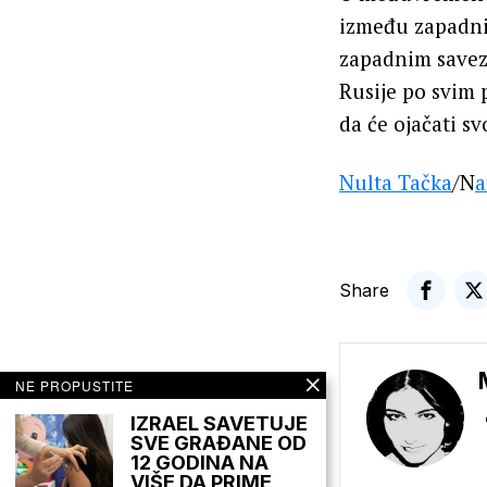
između zapadnih
zapadnim savez
Rusije po svim 
da će ojačati s
Nulta Tačka
/N
a
Share
NE PROPUSTITE
IZRAEL SAVETUJE
SVE GRAĐANE OD
12 GODINA NA
VIŠE DA PRIME