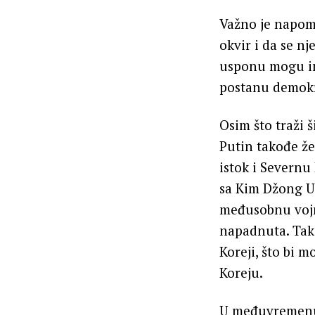
Važno je napome
okvir i da se n
usponu mogu im
postanu demokr
Osim što traži
Putin takođe žel
istok i Severnu
sa Kim Džong Un
međusobnu vojn
napadnuta. Tako
Koreji, što bi 
Koreju.
U međuvremenu,