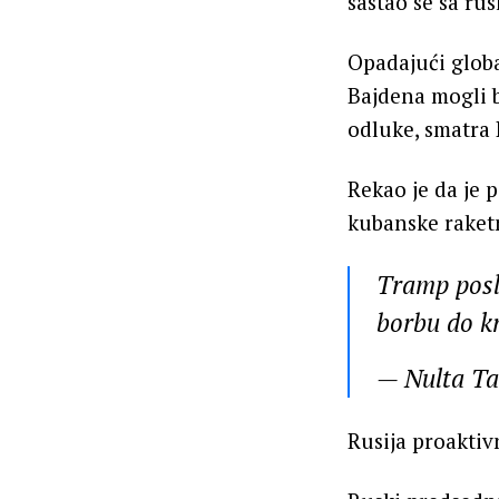
sastao se sa r
Opadajući glob
Bajdena mogli b
odluke, smatra 
Rekao je da je 
kubanske raketn
Tramp posl
borbu do k
— Nulta T
Rusija proaktiv