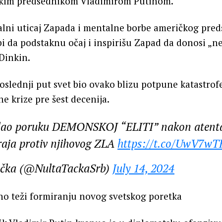
uskim predsednikom Vladimirom Putinom.
alni uticaj Zapada i mentalne borbe američkog pre
i da podstaknu očaj i inspirišu Zapad da donosi „n
Dinkin.
poslednji put svet bio ovako blizu potpune katastro
e krize pre šest decenija.
ao poruku DEMONSKOJ “ELITI” nakon atenta
raja protiv njihovog ZLA
https://t.co/UwV7w
ačka (@NultaTackaSrb)
July 14, 2024
no teži formiranju novog svetskog poretka