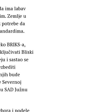
da ima labav
gim. Zemlje u
 potrebe da
tandardima.
eko BRIKS-a,
ključivati Bliski
ju i sastao se
ezbediti
njih bude
e Severnoj
icu SAD Južnu
bora i podele