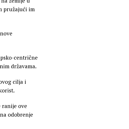
 na zemlje u
m pružajući im
 nove
ropsko-centrične
đenim državama.
vog cilja i
orist.
e ranije ove
 na odobrenje