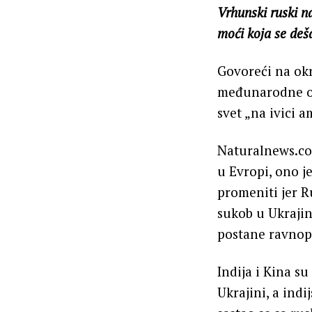
Vrhunski ruski n
moći koja se de
Govoreći na ok
međunarodne od
svet „na ivici 
Naturalnews.com
u Evropi, ono j
promeniti jer Ru
sukob u Ukrajin
postane ravnop
Indija i Kina s
Ukrajini, a ind