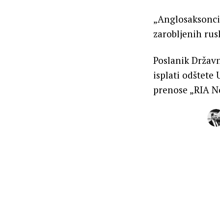
„Anglosaksonci 
zarobljenih rus
Poslanik Držav
isplati odštete
prenose „RIA No