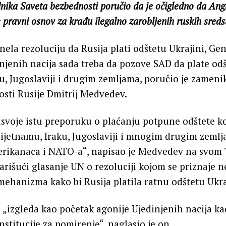
ika Saveta bezbednosti poručio da je očigledno da Ang
e pravni osnov za krađu ilegalno zarobljenih ruskih sred
nela rezoluciju da Rusija plati odštetu Ukrajini, Ge
njenih nacija sada treba da pozove SAD da plate odš
u, Jugoslaviji i drugim zemljama, poručio je zamen
sti Rusije Dmitrij Medvedev.
usvoje istu preporuku o plaćanju potpune odštete k
Vijetnamu, Iraku, Jugoslaviji i mnogim drugim zemlj
erikanaca i NATO-a“, napisao je Medvedev na svom
rišući glasanje UN o rezoluciji kojom se priznaje
mehanizma kako bi Rusija platila ratnu odštetu Ukra
 „izgleda kao početak agonije Ujedinjenih nacija ka
titucije za pomirenje“, naglasio je on.