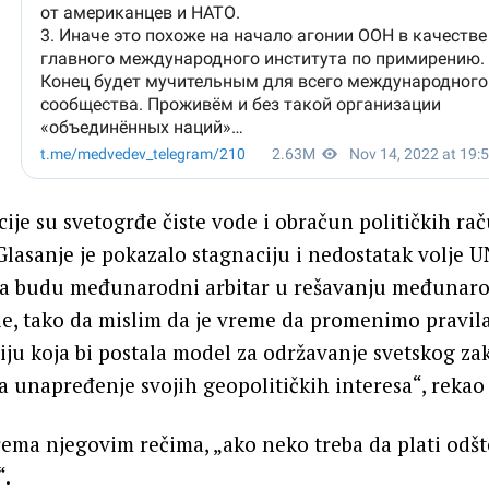
ije su svetogrđe čiste vode i obračun političkih r
lasanje je pokazalo stagnaciju i nedostatak volje U
a budu međunarodni arbitar u rešavanju međunarod
le, tako da mislim da je vreme da promenimo pravila
ju koja bi postala model za održavanje svetskog zak
 unapređenje svojih geopolitičkih interesa“, rekao 
ema njegovim rečima, „ako neko treba da plati odšte
“.