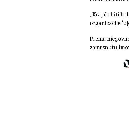
„Kraj će biti b
organizacije ‘u
Prema njegovim 
zamrznutu imov