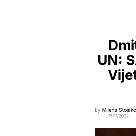
Dmit
UN: S
Vije
by
Milena Stojako
15/11/2022