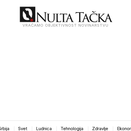
VRAĆAMO OBJEKTIVNOST NOVINARSTVU
Srbija
Svet
Ludnica
Tehnologija
Zdravlje
Ekonom