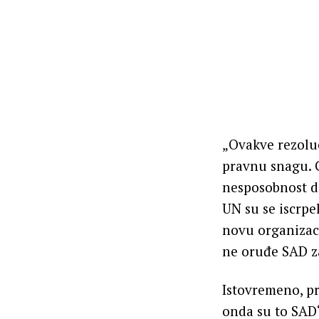
„Ovakve rezoluc
pravnu snagu. G
nesposobnost d
UN su se iscrpe
novu organizaci
ne oruđe SAD za
Istovremeno, pr
onda su to SAD