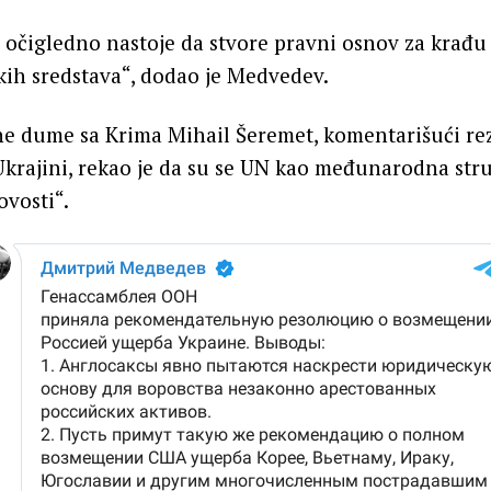
očigledno nastoje da stvore pravni osnov za krađu
kih sredstava“, dodao je Medvedev.
ne dume sa Krima Mihail Šeremet, komentarišući rez
 Ukrajini, rekao je da su se UN kao međunarodna stru
vosti“.