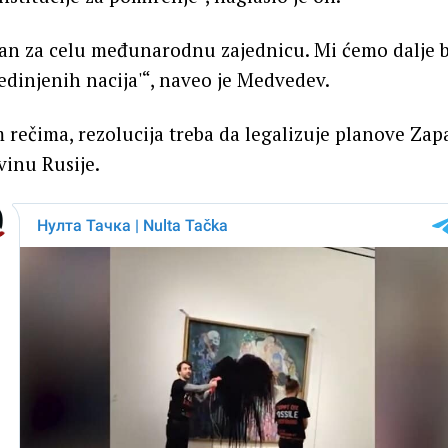
olan za celu međunarodnu zajednicu. Mi ćemo dalje 
jedinjenih nacija'“, naveo je Medvedev.
rečima, rezolucija treba da legalizuje planove Zapa
inu Rusije.