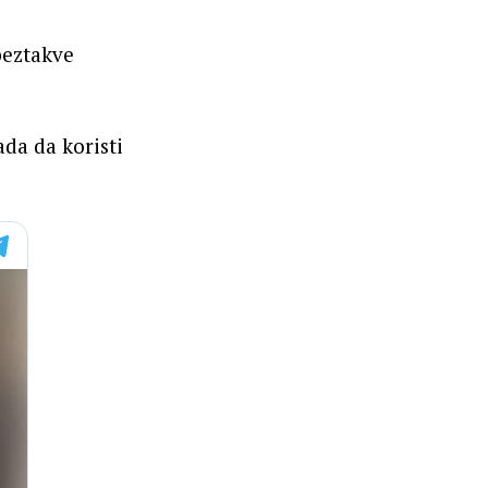
beztakve
da da koristi