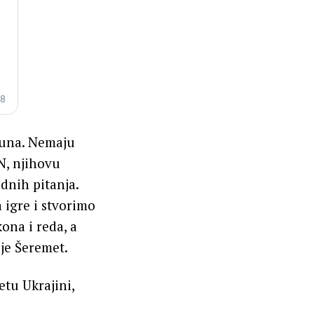
ačuna. Nemaju
N, njihovu
nih pitanja.
 igre i stvorimo
ona i reda, a
je Šeremet.
tu Ukrajini,