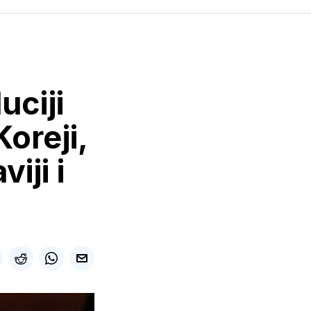
uciji
oreji,
iji i