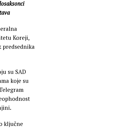
losaksonci
stava
neralna
tetu Koreji,
ik predsednika
oju su SAD
ama koje su
 Telegram
 neophodnost
jini.
o ključne