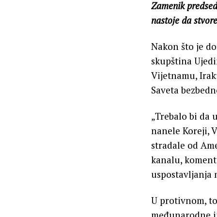
Zamenik predsedn
nastoje da stvor
Nakon što je do
skupština Ujedi
Vijetnamu, Irak
Saveta bezbedno
„Trebalo bi da 
nanele Koreji, 
stradale od Am
kanalu, komenta
uspostavljanja 
U protivnom, to
međunarodne ins