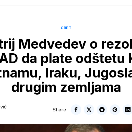
СВЕТ
rij Medvedev o rezol
AD da plate odštetu K
tnamu, Iraku, Jugoslav
drugim zemljama
vić
Share