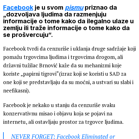
Facebook
je u svom
pismu
priznao da
„dozvoljava ljudima da razmenjuju
informacije o tome kako da ilegalno ulaze u
zemlju ili traže informacije o tome kako da
se prošvercuju“.
Facebook tvrdi da cenzuriše i uklanja druge sadržaje koji
pomažu trgovcima ljudima i trgovcima drogom, ali
državni tužilac Brnović kaže da su mehanizmi koje
koriste „papirni tigrovi“(izraz koji se koristi u SAD za
one koji se predstavljaju da su moćni, a ustvari su slabi i
neefikasni).
Facebook je nekako u stanju da cenzuriše svaku
konzervativnu misao i objavu koja se pojavi na
internetu, ali ostavljaju prostor za trgovce ljudima.
NEVER FORGET: Facebook Eliminated or