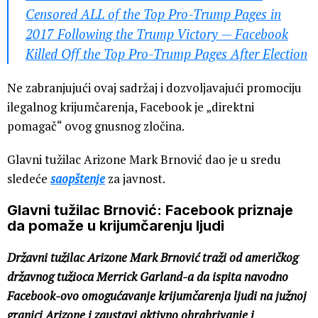
Censored ALL of the Top Pro-Trump Pages in
2017 Following the Trump Victory — Facebook
Killed Off the Top Pro-Trump Pages After Election
Ne zabranjujući ovaj sadržaj i dozvoljavajući promociju
ilegalnog krijumčarenja, Facebook je „direktni
pomagač“ ovog gnusnog zločina.
Glavni tužilac Arizone Mark Brnović dao je u sredu
sledeće
saopštenje
za javnost.
Glavni tužilac Brnović: Facebook priznaje
da pomaže u krijumčarenju ljudi
Državni tužilac Arizone Mark Brnović traži od američkog
državnog tužioca Merrick Garland-a da ispita navodno
Facebook-ovo omogućavanje krijumčarenja ljudi na južnoj
granici Arizone i zaustavi aktivno ohrabrivanje i