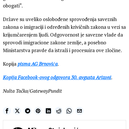
obogati“.
Države su uveliko oslobođene sprovođenja saveznih
zakona o imigraciji i određenih krivičnih zakona u vezi sa
krijumčarenjem ljudi. Odgovornost je savezne vlade da
sprovodi imigracione zakone zemlje, a posebno
Ministarstva pravde da istraži i procesuira ove zločine.
Kopija
pisma AG Brnovića
.
Kopija Facebook-ovog odgovora 30. avgusta Arizoni
.
Nulta Tačka/GatewayPundit