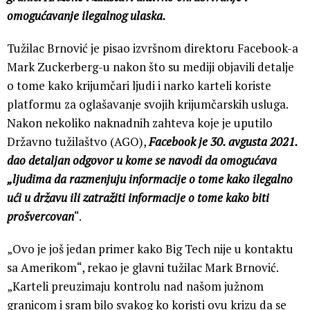
omogućavanje ilegalnog ulaska.
Tužilac Brnović je pisao izvršnom direktoru Facebook-a
Mark Zuckerberg-u nakon što su mediji objavili detalje
o tome kako krijumčari ljudi i narko karteli koriste
platformu za oglašavanje svojih krijumčarskih usluga.
Nakon nekoliko naknadnih zahteva koje je uputilo
Državno tužilaštvo (AGO),
Facebook je 30. avgusta 2021.
dao detaljan odgovor u kome se navodi da omogućava
„ljudima da razmenjuju informacije o tome kako ilegalno
ući u državu ili zatražiti informacije o tome kako biti
prošvercovan
“.
„Ovo je još jedan primer kako Big Tech nije u kontaktu
sa Amerikom“, rekao je glavni tužilac Mark Brnović.
„Karteli preuzimaju kontrolu nad našom južnom
granicom i sram bilo svakog ko koristi ovu krizu da se