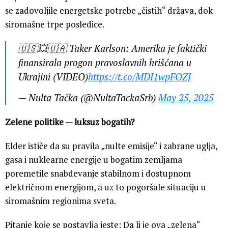
se zadovoljile energetske potrebe „čistih“ država, dok
siromašne trpe posledice.
🇺🇸💥🇺🇦 Taker Karlson: Amerika je faktički
finansirala progon pravoslavnih hrišćana u
Ukrajini (VIDEO)
https://t.co/MDJ1wpFOZJ
— Nulta Tačka (@NultaTackaSrb)
May 25, 2025
Zelene politike — luksuz bogatih?
Elder ističe da su pravila „nulte emisije“ i zabrane uglja,
gasa i nuklearne energije u bogatim zemljama
poremetile snabdevanje stabilnom i dostupnom
električnom energijom, a uz to pogoršale situaciju u
siromašnim regionima sveta.
Pitanje koje se postavlja jeste: Da li je ova „zelena“