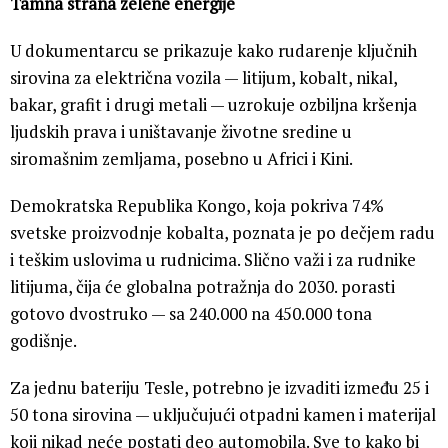
Tamna strana zelene energije
U dokumentarcu se prikazuje kako rudarenje ključnih
sirovina za električna vozila — litijum, kobalt, nikal,
bakar, grafit i drugi metali — uzrokuje ozbiljna kršenja
ljudskih prava i uništavanje životne sredine u
siromašnim zemljama, posebno u Africi i Kini.
Demokratska Republika Kongo, koja pokriva 74%
svetske proizvodnje kobalta, poznata je po dečjem radu
i teškim uslovima u rudnicima. Slično važi i za rudnike
litijuma, čija će globalna potražnja do 2030. porasti
gotovo dvostruko — sa 240.000 na 450.000 tona
godišnje.
Za jednu bateriju Tesle, potrebno je izvaditi između 25 i
50 tona sirovina — uključujući otpadni kamen i materijal
koji nikad neće postati deo automobila. Sve to kako bi