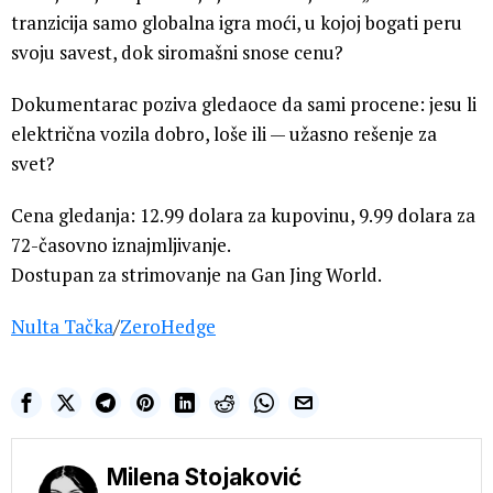
tranzicija samo globalna igra moći, u kojoj bogati peru
svoju savest, dok siromašni snose cenu?
Dokumentarac poziva gledaoce da sami procene: jesu li
električna vozila dobro, loše ili — užasno rešenje za
svet?
Cena gledanja: 12.99 dolara za kupovinu, 9.99 dolara za
72-časovno iznajmljivanje.
Dostupan za strimovanje na Gan Jing World.
Nulta Tačka
/
ZeroHedge
Milena Stojaković