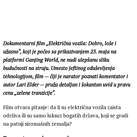
Dokumentarni film „Električna vozila: Dobro, loše i
užasno“, koji je počeo sa prikazivanjem 23. maja na
platformi Ganjing World, ne nudi ulepšanu sliku
budućnosti na struju. Umesto jeftinog oduševljenja
tehnologijom, film — čiji je narator poznati komentator i
autor Lari Elder — pruža detaljan i šokantan uvid u pravu
cenu „zelene tranzicije“.
Film otvara pitanje: da li su električna vozila zaista
održiva ili su samo luksuz bogatih država, koji se gradi
na patnji siromašnih zemalja?