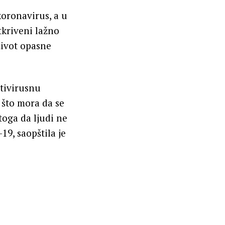
koronavirus, a u
tkriveni lažno
život opasne
ntivirusnu
 što mora da se
toga da ljudi ne
19, saopštila je