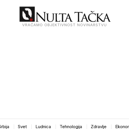
VRAĆAMO OBJEKTIVNOST NOVINARSTVU
Srbija
Svet
Ludnica
Tehnologija
Zdravlje
Ekonom