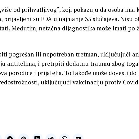
 „više od prihvatljivog“, koji pokazuju da osoba ima 
, prijavljeni su FDA u najmanje 35 slučajeva. Nisu o
tati. Međutim, netačna dijagnostika može imati po 
ti pogrešan ili nepotreban tretman, uključujući a
piju antitelima, i pretrpiti dodatnu traumu zbog toga
ova porodice i prijatelja. To takođe može dovesti do 
edostrožnosti, uključujući vakcinaciju protiv Covid-