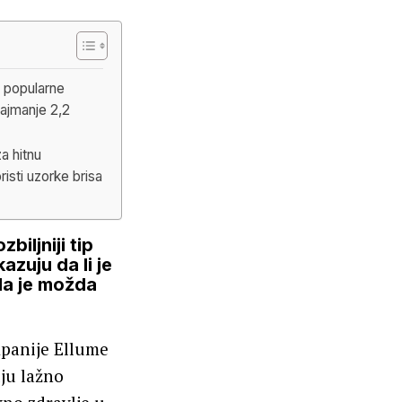
a popularne
Najmanje 2,2
a hitnu
risti uzorke brisa
biljniji tip
azuju da li je
da je možda
mpanije Ellume
uju lažno