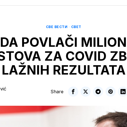
СВЕ ВЕСТИ
·
СВЕТ
FDA POVLAČI MILION
STOVA ZA COVID Z
LAŽNIH REZULTATA
vić
Share