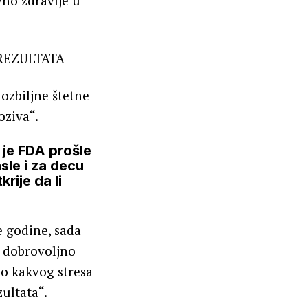
vno zdravlje u
ozbiljne štetne
oziva“.
 je FDA prošle
sle i za decu
rije da li
e godine, sada
a dobrovoljno
lo kakvog stresa
zultata“.