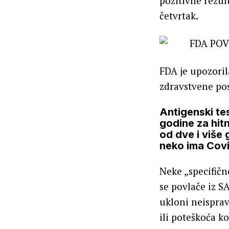
pozitivne rezul
četvrtak.
FDA je upozoril
zdravstvene posl
Antigenski tes
godine za hit
od dve i više 
neko ima Cov
Neke „specifičn
se povlače iz S
ukloni neisprav
ili poteškoća k