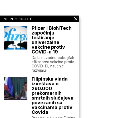
NE PROPUSTITE
Pfizer i BioNTech
započinju
testiranje
univerzalne
vakcine protiv
COVID-a 19
Da bi navodno poboljšali
efikasnost vakcine protiv
COVID-19, naučnici
razvijaju
Filipinska vlada
izveštava o
290.000
prekomernih
smrtnih slučajeva
povezanih sa
vakcinama protiv
Covida