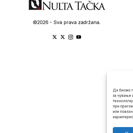
©
2026
- Sva prava zadržana.
Да бисмо п
за чување 
технологиј
при прегле
или повлач
карактерис