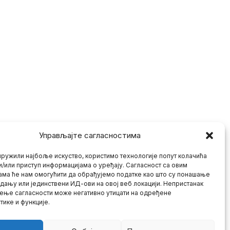
Управљајте сагласностима
ружили најбоље искуство, користимо технологије попут колачића
и/или приступ информацијама о уређају. Сагласност са овим
ама ће нам омогућити да обрађујемо податке као што су понашање
дању или јединствени ИД-ови на овој веб локацији. Непристанак
ење сагласности може негативно утицати на одређене
тике и функције.