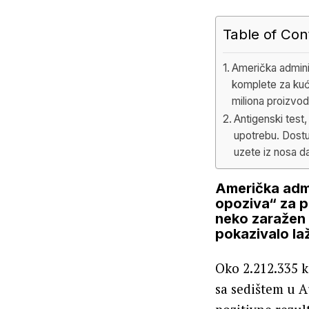
Table of Con
Američka administ
komplete za kuć
miliona proizvod
Antigenski test,
upotrebu. Dostup
uzete iz nosa da
Američka admin
opoziva“ za po
neko zaražen 
pokazivalo la
Oko 2.212.335 
sa sedištem u A