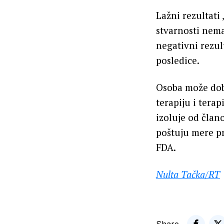
Lažni rezultati
stvarnosti nema
negativni rezul
posledice.
Osoba može dobi
terapiju i tera
izoluje od član
poštuju mere pr
FDA.
Nulta Tačka
/RT