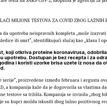
tate testa na SARS-CoV-2, saopštila je agencija za ja
a da upotreba neispravnih kompleta „može izazvati 
edice ili smrt“, identifikujući slučaj kao „klasu I op
t, koji otkriva proteine koronavirusa, odobrila
nu upotrebu. Dostupan je bez recepta i za odra
godina i koristi uzorke brisa uzete iz nosa da otk
id.
e serije“, proizvedene između februara i avgusta ov
AD, a kompanija kaže da je dogovorila sa vlastima d
ne testove sa tržišta. Kompanija se izvinila „zbog bi
oje su kupci možda iskusili zbog lažno pozitivnog re