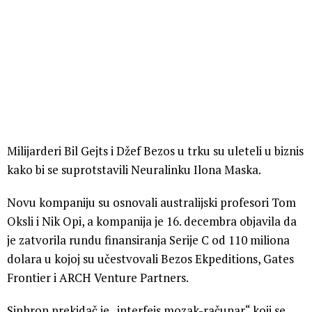
Milijarderi Bil Gejts i Džef Bezos u trku su uleteli u biznis
kako bi se suprotstavili Neuralinku Ilona Maska.
Novu kompaniju su osnovali australijski profesori Tom
Oksli i Nik Opi, a kompanija je 16. decembra objavila da
je zatvorila rundu finansiranja Serije C od 110 miliona
dolara u kojoj su učestvovali Bezos Ekpeditions, Gates
Frontier i ARCH Venture Partners.
Sinhron prekidač je „interfejs mozak-računar“ koji se