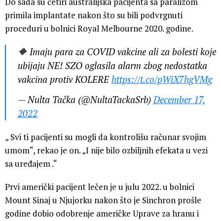
Do sada su četiri australijska pacijenta sa paralizom
primila implantate nakon što su bili podvrgnuti
proceduri u bolnici Royal Melbourne 2020. godine.
🔶 Imaju para za COVID vakcine ali za bolesti koje
ubijaju NE! SZO oglasila alarm zbog nedostatka
vakcina protiv KOLERE
https://t.co/pWiX7hgVMg
— Nulta Tačka (@NultaTackaSrb)
December 17,
2022
„ Svi ti pacijenti su mogli da kontrolišu računar svojim
umom“, rekao je on. „I nije bilo ozbiljnih efekata u vezi
sa uređajem .“
Prvi američki pacijent lečen je u julu 2022. u bolnici
Mount Sinaj u Njujorku nakon što je Sinchron prošle
godine dobio odobrenje američke Uprave za hranu i