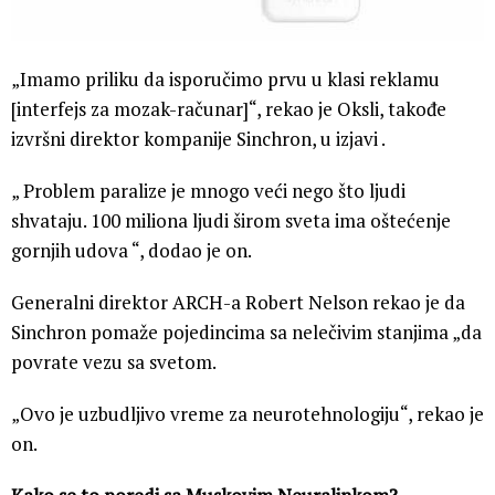
„Imamo priliku da isporučimo prvu u klasi reklamu
[interfejs za mozak-računar]“, rekao je Oksli, takođe
izvršni direktor kompanije Sinchron, u izjavi .
„ Problem paralize je mnogo veći nego što ljudi
shvataju. 100 miliona ljudi širom sveta ima oštećenje
gornjih udova “, dodao je on.
Generalni direktor ARCH-a Robert Nelson rekao je da
Sinchron pomaže pojedincima sa nelečivim stanjima „da
povrate vezu sa svetom.
„Ovo je uzbudljivo vreme za neurotehnologiju“, rekao je
on.