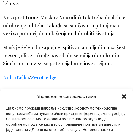
lekove.
Nasuprot tome, Maskov Neuralink tek treba da dobije
odobrenje od tela i takođe se suočava sa pitanjima u
vezi sa potencijalnim kršenjem dobrobiti životinja.
Mask je želeo da započne ispitivanja na ljudima za šest
meseci, ali se takođe navodi da se milijarder obratio
Sinchron-u u vezi sa potencijalnom investicijom.
NultaTačka
/
ZeroHedge
NE PROPUSTITE
Управљајте сагласностима
BAJDEN POKRENUO
Да бисмо пружили најбоље искуство, користимо технологије
VAZDUŠNE NAPADE
NA SOMALIJU!
попут колачића за чување и/или приступ информацијама о уређају.
Mario Bojić
Сагласност са овим технологијама ће нам омогућити да
Pentagon je potvrdio da
обрађујемо податке као што су понашање при прегледању или
je predsednik SAD-a,
Džosef Bajden izveo
јединствени ИД-ови на овој веб локацији. Непристанак или