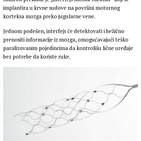
implantira u krvne sudove na površini motornog
korteksa mozga preko jugularne vene.
Jednom podešen, interfejs će detektovati i bežično
prenositi informacije iz mozga, omogućavajući teško
paralizovanim pojedincima da kontrolišu lične uređaje
bez potrebe da koriste ruke.