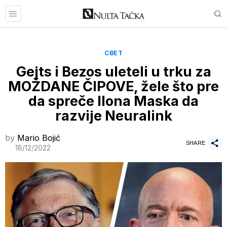
СВЕТ
Gejts i Bezos uleteli u trku za
MOŽDANE ČIPOVE, žele što pre
da spreče Ilona Maska da
razvije Neuralink
by
Mario Bojić
SHARE
18/12/2022