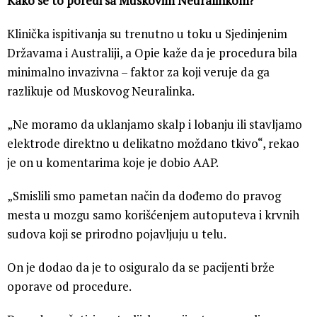
Kako se to poredi sa Muskovim Neuralinkom?
Klinička ispitivanja su trenutno u toku u Sjedinjenim
Državama i Australiji, a Opie kaže da je procedura bila
minimalno invazivna – faktor za koji veruje da ga
razlikuje od Muskovog Neuralinka.
„Ne moramo da uklanjamo skalp i lobanju ili stavljamo
elektrode direktno u delikatno moždano tkivo“, rekao
je on u komentarima koje je dobio AAP.
„Smislili smo pametan način da dođemo do pravog
mesta u mozgu samo korišćenjem autoputeva i krvnih
sudova koji se prirodno pojavljuju u telu.
On je dodao da je to osiguralo da se pacijenti brže
oporave od procedure.