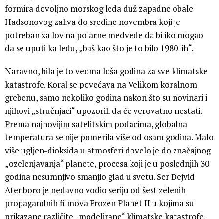
formira dovoljno morskog leda duž zapadne obale
Hadsonovog zaliva do sredine novembra koji je
potreban za lov na polarne medvede da bi iko mogao
da se uputi ka ledu, „baš kao što je to bilo 1980-ih“.
Naravno, bila je to veoma loša godina za sve klimatske
katastrofe. Koral se povećava na Velikom koralnom
grebenu, samo nekoliko godina nakon što su novinari i
njihovi „stručnjaci“ upozorili da će verovatno nestati.
Prema najnovijim satelitskim podacima, globalna
temperatura se nije pomerila više od osam godina. Malo
više ugljen-dioksida u atmosferi dovelo je do značajnog
„ozelenjavanja“ planete, procesa koji je u poslednjih 30
godina nesumnjivo smanjio glad u svetu. Ser Dejvid
Atenboro je nedavno vodio seriju od šest zelenih
propagandnih filmova Frozen Planet II u kojima su
prikazane različite „modelirane“ klimatske katastrofe.