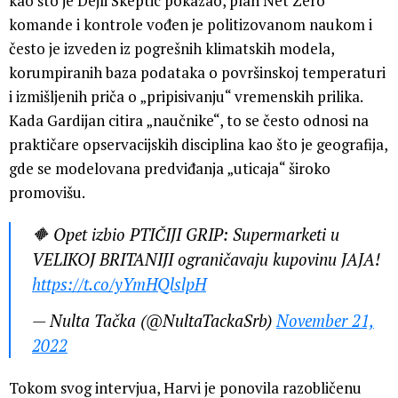
kao što je Dejli Skeptic pokazao, plan Net Zero
komande i kontrole vođen je politizovanom naukom i
često je izveden iz pogrešnih klimatskih modela,
korumpiranih baza podataka o površinskoj temperaturi
i izmišljenih priča o „pripisivanju“ vremenskih prilika.
Kada Gardijan citira „naučnike“, to se često odnosi na
praktičare opservacijskih disciplina kao što je geografija,
gde se modelovana predviđanja „uticaja“ široko
promovišu.
🔶 Opet izbio PTIČIJI GRIP: Supermarketi u
VELIKOJ BRITANIJI ograničavaju kupovinu JAJA!
https://t.co/yYmHQlslpH
— Nulta Tačka (@NultaTackaSrb)
November 21,
2022
Tokom svog intervjua, Harvi je ponovila razobličenu