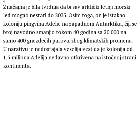
Značajna je bila tvrdnja da bi sav arktički letnji morski
led mogao nestati do 2035. Osim toga, on je istakao
koloniju pingvina Adelie na zapadnom Antarktiku, čiji se
broj navodno smanjio tokom 40 godina sa 20.000 na
samo 400 gnezdećih parova. zbog klimatskih promena.
U narativu je nedostajala veselija vest da je kolonija od
1,5 miliona Adelija nedavno otkrivena na istočnoj strani
kontinenta.