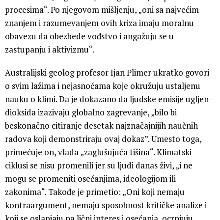
procesima“. Po njegovom mišljenju, „oni sa najvećim
znanjem i razumevanjem ovih kriza imaju moralnu
obavezu da obezbede vođstvo i angažuju se u
zastupanju i aktivizmu“.
Australijski geolog profesor Ijan Plimer ukratko govori
o svim lažima i nejasnoćama koje okružuju ustaljenu
nauku o klimi. Da je dokazano da ljudske emisije ugljen-
dioksida izazivaju globalno zagrevanje, „bilo bi
beskonačno citiranje desetak najznačajnijih naučnih
radova koji demonstriraju ovaj dokaz”. Umesto toga,
primećuje on, vlada „zaglušujuća tišina“. Klimatski
ciklusi se nisu promenili jer su ljudi danas živi, „i ne
mogu se promeniti osećanjima, ideologijom ili
zakonima“. Takođe je primetio: „Oni koji nemaju
kontraargument, nemaju sposobnost kritičke analize i
koji se oslanjaju na lični interes i osećanja, ocrnjuju,