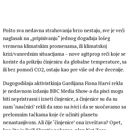
Pošto sva nedavna strahovanja brzo nestaju, sve je veći
naglasak na „pripisivanju“ jednog događaja lošeg
vremena klimatskim promenama, ili klimatskoj
krizi/vanrednim situacijama – nove agitprop reči koje se
koriste da prikriju činjenicu da globalne temperature, sa
ili bez pomoći CO2, ostaju kao pre više od dve decenije.
Dugogodišnja aktivistkinja Gardijana Fiona Harvi rekla
je nedavnom izdanju BBC Media Show-a da pisci mogu
biti nepristrasni i izneti činjenice, a činjenice su da su
nam ‘naučnici’ rekli da smo na ivici i da se suočavamo sa
prelomnim tačkama koje će učiniti planetu
nenastanjivom. Ali čije ‘činjenice’ ona izveštava? Opet,