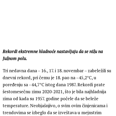
Rekordi ekstremne hladnoće nastavljaju da se nižu na
Južnom polu.
Tri nedavna dana – 16., 17. i 18. novembar – zabeležili su
dnevni rekord, pri čemu je 18. pao na –45,2°C, u
poređenju sa –44,7°C istog dana 1987. Rekordi prate
šestomesečnu zimu 2020-2021, što je bila najhladnija
zima od kada su 1957. godine počele da se beleže
temperature. Neobjašnjivo, o svim ovim činjenicama i
trendovima se izbeglo da se izveštava u mejnstrim