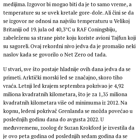
medijima. Izgovor bi mogao biti da je to samo vreme, a
temperature su se uvek kretale gore-dole. Ali čini se da
se izgovor ne odnosi na najvišu temperaturu u Velikoj
Britaniji od 19. jula od 40,3°C u RAF Coningsbiju,
zabeleženu sa strane piste koju koriste avioni Tajfun koji
su sagoreli. Ovaj rekordni nivo jedva da je promašio neki
naslov kada se govorilo o Net Zero od tada.
U stvari, sve što postaje hladnije ovih dana jedva da se
primeti. Arktički morski led se značajno, skoro tiho
vraća. Letnji led krajem septembra pokrivao je 4,92
miliona kvadratnih kilometara, što je za 1,35 miliona
kvadratnih kilometara više od minimuma iz 2012. Na
kopnu, ledeni pokrivač Grenlanda se možda povećao u
poslednjih godinu dana do avgusta 2022. U
međuvremenu, zoolog dr Suzan Krokford je izvestila da
je ovo peta godina od poslednjih sedam godina da se