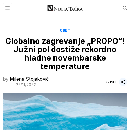
СВЕТ
Globalno zagrevanje „PROPO“!
Južni pol dostiže rekordno
hladne novembarske
temperature
by
Milena Stojaković
SHARE
22/11/2022