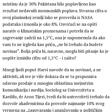
neistinu da je 30% Pakistana bilo poplavljeno kao
rezultat nedavnih monsunskih poplava. Stvarna cifra u
ovoj planinskoj zemlji lako se proverila iz NASA
podataka i iznosila je oko 8%. Osvrćući se na opšti
narativ o klimatskim promenama i potrebi da se
zagrevanje zadrži na 1,5°C, ona je napomenula da ako
vam to ne izgleda kao priča, „ne bi trebalo da budete
novinar“. Bolja priča bi, naravno, mogla biti pitanje ko je
uopšte izmislio cifru od 1,5°C – i zašto?
Mnogi ljudi poput Harvi navode da su novinari, a ne
aktivisti, ali sve je više dokaza da se ta propusnica
odavno prodaje u mnogim oblastima mejnstrim
komunikacija i medija. Sociolog sa Univerziteta u
Kardifu, dr Aron Tijeri, tvrdi da bi univerziteti trebalo da
dozvole akademicima da provode najmanje 10% svog
vremena na „zagovaranju i angažovanju u političkim