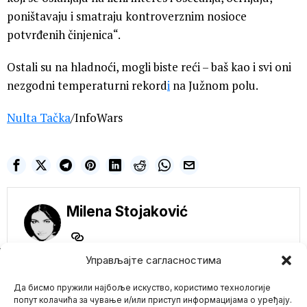
poništavaju i smatraju kontroverznim nosioce
potvrđenih činjenica“.
Ostali su na hladnoći, mogli biste reći – baš kao i svi oni
nezgodni temperaturni rekord
i
na Južnom polu.
Nulta Tačka
/InfoWars
Milena Stojaković
NE PROPUSTITE
Управљајте сагласностима
Fauči: Amerika je
Да бисмо пружили најбоље искуство, користимо технологије
izašla iz pandemije-
Moraćemo
попут колачића за чување и/или приступ информацијама о уређају.