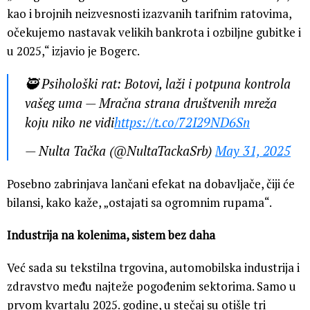
kao i brojnih neizvesnosti izazvanih tarifnim ratovima,
očekujemo nastavak velikih bankrota i ozbiljne gubitke i
u 2025,“ izjavio je Bogerc.
🥷 Psihološki rat: Botovi, laži i potpuna kontrola
vašeg uma — Mračna strana društvenih mreža
koju niko ne vidi
https://t.co/72I29ND6Sn
— Nulta Tačka (@NultaTackaSrb)
May 31, 2025
Posebno zabrinjava lančani efekat na dobavljače, čiji će
bilansi, kako kaže, „ostajati sa ogromnim rupama“.
Industrija na kolenima, sistem bez daha
Već sada su tekstilna trgovina, automobilska industrija i
zdravstvo među najteže pogođenim sektorima. Samo u
prvom kvartalu 2025. godine, u stečaj su otišle tri