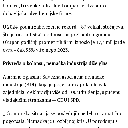
bolnice, tri velike tekstilne kompanije, dva auto-
dobavljača i dve hemijske firme.
U 2024. godini zabeležen je rekord – 87 velikih stečajeva,
što je rast od 36% u odnosu na prethodnu godinu.
Ukupan godišnji promet tih firmi iznosio je 17,4 milijarde
evra – čak 55% više nego 2023.
Privreda u kolapsu, nemačka industrija diže glas
Alarm je oglasila i Savezna asocijacija nemačke
industrije (BDI), koja je početkom aprila objavila
zajedničku deklaraciju više od 100 udruženja, upućenu
vladajućim strankama — CDU i SPD.
„Ekonomska situacija se poslednjih nedelja dramatično
pogoršala. Nemačka je u ozbiljnoj krizi. U poređenju s