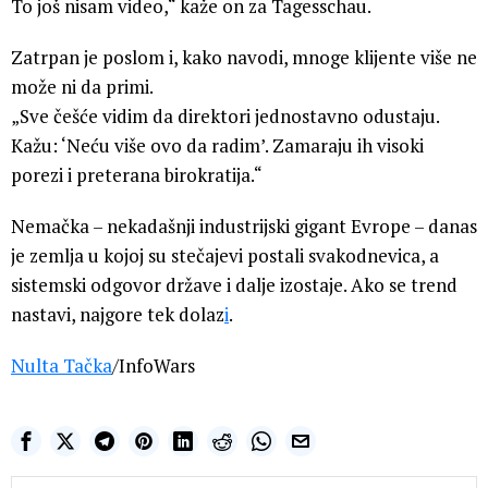
To još nisam video,“ kaže on za Tagesschau.
Zatrpan je poslom i, kako navodi, mnoge klijente više ne
može ni da primi.
„Sve češće vidim da direktori jednostavno odustaju.
Kažu: ‘Neću više ovo da radim’. Zamaraju ih visoki
porezi i preterana birokratija.“
Nemačka – nekadašnji industrijski gigant Evrope – danas
je zemlja u kojoj su stečajevi postali svakodnevica, a
sistemski odgovor države i dalje izostaje. Ako se trend
nastavi, najgore tek dolaz
i
.
Nulta Tačka
/InfoWars