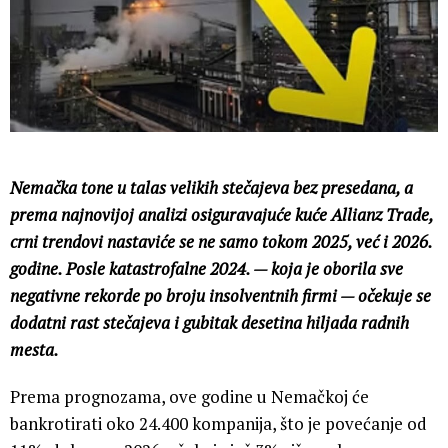
Nemačka tone u talas velikih stečajeva bez presedana, a
prema najnovijoj analizi osiguravajuće kuće Allianz Trade,
crni trendovi nastaviće se ne samo tokom 2025, već i 2026.
godine. Posle katastrofalne 2024. — koja je oborila sve
negativne rekorde po broju insolventnih firmi — očekuje se
dodatni rast stečajeva i gubitak desetina hiljada radnih
mesta.
Prema prognozama, ove godine u Nemačkoj će
bankrotirati oko 24.400 kompanija, što je povećanje od