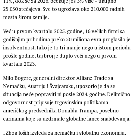
11%, dok se za 2026. očekuje još 3% više – ukupno
25.050 stečajeva. Sve to ugrožava oko 210.000 radnih
mesta širom zemlje.
Već u prvom kvartalu 2025. godine, 16 velikih firmi sa
godišnjim prihodima preko 50 miliona evra proglasilo je
insolventnost. Iako je to tri manje nego u istom periodu
prošle godine, taj broj je duplo veći nego u prvom
kvartalu 2023.
Milo Bogerc, generalni direktor Allianz Trade za
Nemačku, Austriju i Švajcarsku, upozorio je da se
situacija neće popraviti ni posle 2024. godine. Delimično
odgovornost pripisuje trgovinskim politikama
američkog predsednika Donalda Trampa, posebno
carinama koje su uzdrmale globalne lance snabdevanja.
„Zbog loših izgleda za nemačku i globalnu ekonomiju,