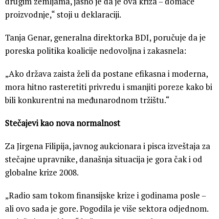
drugim zemljama, jasno je da je ova kriza – domaće
proizvodnje,“ stoji u deklaraciji.
Tanja Genar, generalna direktorka BDI, poručuje da je
poreska politika koalicije nedovoljna i zakasnela:
„Ako država zaista želi da postane efikasna i moderna,
mora hitno rasteretiti privredu i smanjiti poreze kako bi
bili konkurentni na međunarodnom tržištu.“
Stečajevi kao nova normalnost
Za Jirgena Filipija, javnog aukcionara i pisca izveštaja za
stečajne upravnike, današnja situacija je gora čak i od
globalne krize 2008.
„Radio sam tokom finansijske krize i godinama posle –
ali ovo sada je gore. Pogodila je više sektora odjednom.