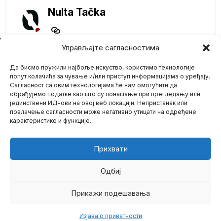
Nulta Tačka
NE PROPUSTITE
Управљајте сагласностима
Muškarac silovao
Да бисмо пружили најбоље искуство, користимо технологије
devojčicu u Pančevu,
u svemu mu
попут колачића за чување и/или приступ информацијама о уређају.
pomagao dečak od
Сагласност са овим технологијама ће нам омогућити да
13 godina
обрађујемо податке као што су понашање при прегледању или
Četrdesetogodišnji D. R.
јединствени ИД-ови на овој веб локацији. Непристанак или
Mario zna Youtube
okrivljen je za silovanje
повлачење сагласности може негативно утицати на одређене
šesnaestogodišnjakinje u
карактеристике и функције.
Pančevu.
Impressum
Kontakt
O Nama
IZRAELU NEDOSTAJE
MEDICINSKA
Прихвати
OPREMA I OSOBLJE
KOJE JE MAHOM
VAKCINISANO A
Одбиј
POZITIVNO
Prema izveštajima, hiljade
Прикажи подешавања
©
2026
- Sva prava zadržana.
lekara i medicinskih
sestara su ili u
Изјава о приватности