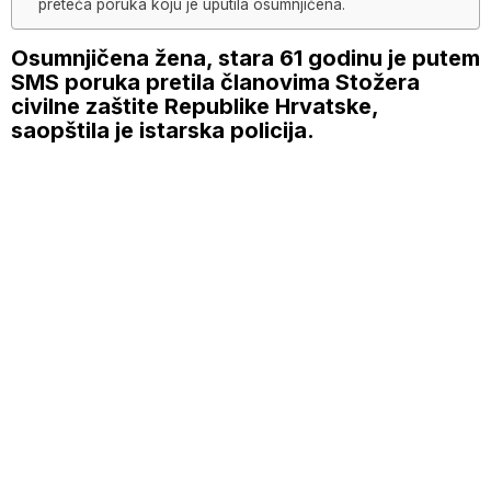
preteća poruka koju je uputila osumnjičena.
Osumnjičena žena, stara 61 godinu je putem
SMS poruka pretila članovima Stožera
civilne zaštite Republike Hrvatske,
saopštila je istarska policija.