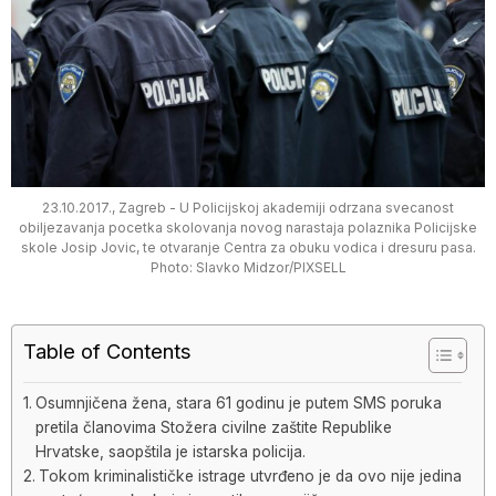
23.10.2017., Zagreb - U Policijskoj akademiji odrzana svecanost
obiljezavanja pocetka skolovanja novog narastaja polaznika Policijske
skole Josip Jovic, te otvaranje Centra za obuku vodica i dresuru pasa.
Photo: Slavko Midzor/PIXSELL
Table of Contents
Osumnjičena žena, stara 61 godinu je putem SMS poruka
pretila članovima Stožera civilne zaštite Republike
Hrvatske, saopštila je istarska policija.
Tokom kriminalističke istrage utvrđeno je da ovo nije jedina