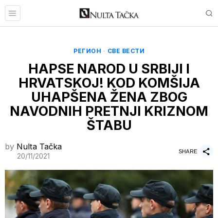
РЕГИОН
·
СВЕ ВЕСТИ
HAPSE NAROD U SRBIJI I
HRVATSKOJ! KOD KOMŠIJA
UHAPŠENA ŽENA ZBOG
NAVODNIH PRETNJI KRIZNOM
ŠTABU
by
Nulta Tačka
SHARE
20/11/2021