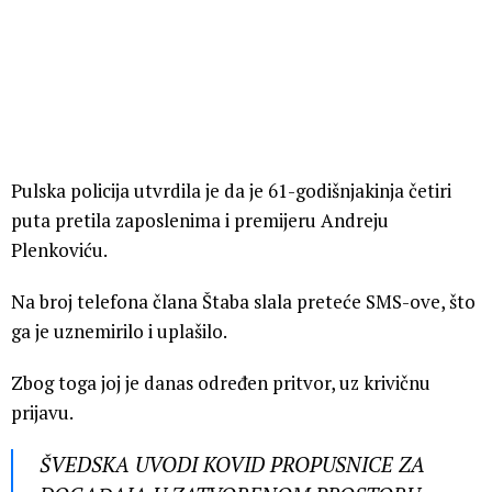
Pulska policija utvrdila je da je 61-godišnjakinja četiri
puta pretila zaposlenima i premijeru Andreju
Plenkoviću.
Na broj telefona člana Štaba slala preteće SMS-ove, što
ga je uznemirilo i uplašilo.
Zbog toga joj je danas određen pritvor, uz krivičnu
prijavu.
ŠVEDSKA UVODI KOVID PROPUSNICE ZA