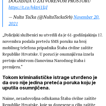
DOGAĐAJA U ZATVORENOM PROSTORU
https://t.co/Jvktri1IzI
— Nulta Tačka (@NultaTackaSrb)
November 20,
2021
„Policijski službenici su utvrdili da je 61-godišnjakinja 17.
novembra poslala preteću SMS poruku na broj
mobilnog telefona pripadnika Štaba civilne zaštite
Republike Hrvatske. U poruci je osumnjičena iznela
pretnju ubistvom članovima Narodnog štaba i
premijeru.“
Tokom kriminalističke istrage utvrđeno je
da ovo nije jedina preteća poruka koju je
uputila osumnjičena.
Naime, nezadovoljna odlukama Štaba civilne zaštite
Republike Hrvatske, koje su donesene u cilju zaštite