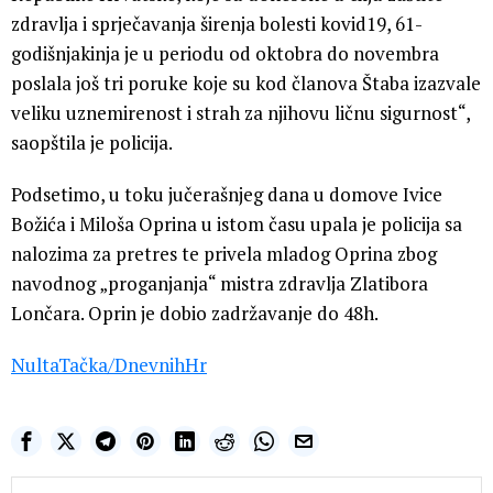
zdravlja i sprječavanja širenja bolesti kovid19, 61-
godišnjakinja je u periodu od oktobra do novembra
poslala još tri poruke koje su kod članova Štaba izazvale
veliku uznemirenost i strah za njihovu ličnu sigurnost“,
saopštila je policija.
Podsetimo, u toku jučerašnjeg dana u domove Ivice
Božića i Miloša Oprina u istom času upala je policija sa
nalozima za pretres te privela mladog Oprina zbog
navodnog „proganjanja“ mistra zdravlja Zlatibora
Lončara. Oprin je dobio zadržavanje do 48h.
NultaTačka
/DnevnihHr