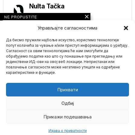
Nulta Tačka
NE PROPUSTITE
Donald Tramp stavio
Управљајте сагласностима
tačku! U novoj
administraciji neće
Да бисмо пружили најбоље искуство, користимо технологије
biti NATOFILA koji
zagovaraju rat u
попут колачића за чување и/или приступ информацијама о уређају.
Ukrajini
Сагласност са овим технологијама ће нам омогућити да
Predsednik Sjedinjenih
обрађујемо податке као што су понашање при прегледању или
Država Donald Tramp
јединствени ИД-ови на овој веб локацији. Непристанак или
Mario zna Youtube
objavio je da
повлачење сагласности може негативно утицати на одређене
neokonzervativci koji
карактеристике и функције.
Impressum
Kontakt
O Nama
OPŠTI HAOS U SAD!
Amerikanci kao da se
spremaju za sudnji
Прихвати
dan – Prazni rafovi u
prodavnicama,
panična kupovina!
Одбиј
(FOTO, VIDEO)
Uoči snažne zimske oluje
Прикажи подешавања
©
2026
- Sva prava zadržana.
koja bi mogla da donese
velike
Изјава о приватности