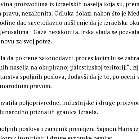
vina proizvodima iz izraelskih naselja koja su, pre
ravu, nezakonita. Odluka dolazi nakon što je Me
odine dao savetodavno mišljenje da je izraelska ok
 Jerusalima i Gaze nezakonita. Irska vlada se pozval
snovu za svoj potez.
ila da pokrene zakonodavni proces kojim bi se zabra
ih naselja na okupiranoj palestinskoj teritoriji“, izj
tarstva spoljnih poslova, dodavši da je to, po oceni 
đunarodnim pravom.
vatila poljoprivredne, industrijske i druge proizvod
unarodno priznatih granica Izraela.
spoljnih poslova i zamenik premijera Sajmon Haris izj
 korak inspirisati i druge evropske zemlje: