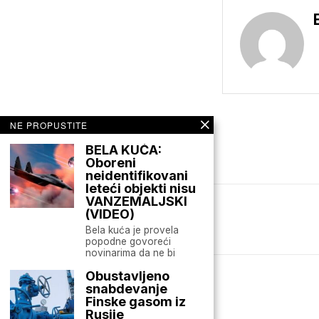
NE PROPUSTITE
BELA KUĆA:
Oboreni
neidentifikovani
leteći objekti nisu
VANZEMALJSKI
(VIDEO)
Mario zna Youtube
Bela kuća je provela
popodne govoreći
novinarima da ne bi
Obustavljeno
snabdevanje
Finske gasom iz
Rusije