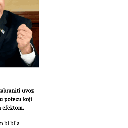
zabraniti uvoz
 u potezu koji
m efektom.
m bi bila