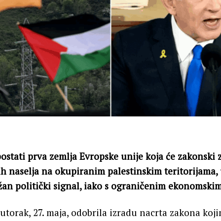
postati prva zemlja Evropske unije koja će zakonski 
kih naselja na okupiranim palestinskim teritorijama,
žan politički signal, iako s ograničenim ekonomski
 utorak, 27. maja, odobrila izradu nacrta zakona koji