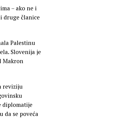
ima – ako ne i
i druge članice
nala Palestinu
la. Slovenija je
el Makron
 reviziju
govinsku
e diplomatije
ju da se poveća