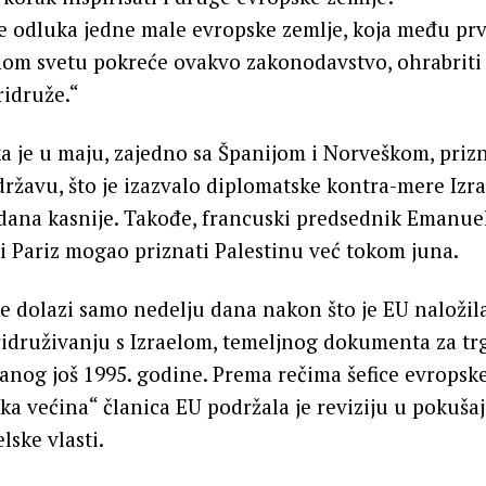
 odluka jedne male evropske zemlje, koja među prv
om svetu pokreće ovakvo zakonodavstvo, ohrabriti 
ridruže.“
a je u maju, zajedno sa Španijom i Norveškom, priz
ržavu, što je izazvalo diplomatske kontra-mere Izrae
 dana kasnije. Takođe, francuski predsednik Emanu
i i Pariz mogao priznati Palestinu već tokom juna.
e dolazi samo nedelju dana nakon što je EU naložila
idruživanju s Izraelom, temeljnog dokumenta za tr
anog još 1995. godine. Prema rečima šefice evropsk
lika većina“ članica EU podržala je reviziju u pokuša
lske vlasti.