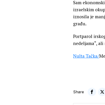
Sam ekonomski u
izraelskim okup
iznosila je man
građu.
Portparol irsko
nedeljama“, ali
Nulta Tačka
/
Me
Share