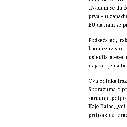
„Nadam se da će
prva – u zapadn
EU da nam se p
Podsećamo, Irsk
kao nezavisnu d
usledila mesec
najavio je da b
Ova odluka Irsk
Sporazuma o pr
saradnju potpis
Kaje Kalas, „ve
pritisak na izrae