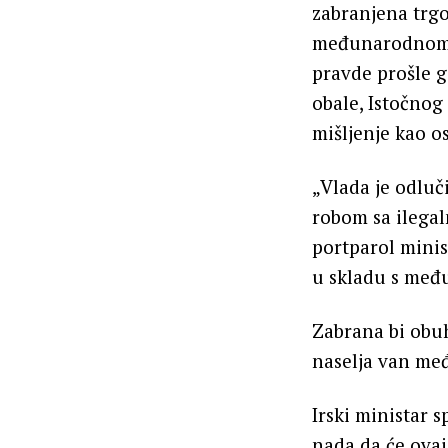
zabranjena trgo
međunarodnom p
pravde prošle g
obale, Istočnog
mišljenje kao o
„Vlada je odluč
robom sa ilegaln
portparol minis
u skladu s me
Zabrana bi obuh
naselja van međ
Irski ministar 
nada da će ovaj