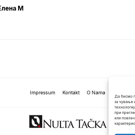
Елена M
Impressum
Kontakt
O Nama
Да бисмо п
за чување 
технологиј
при прегле
или повлач
карактерис