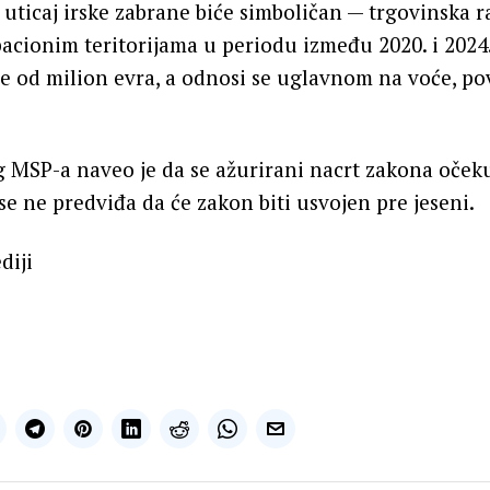
ticaj irske zabrane biće simboličan — trgovinska 
acionim teritorijama u periodu između 2020. i 2024
je od milion evra, a odnosi se uglavnom na voće, po
g MSP-a naveo je da se ažurirani nacrt zakona oče
 se ne predviđa da će zakon biti usvojen pre jeseni.
diji