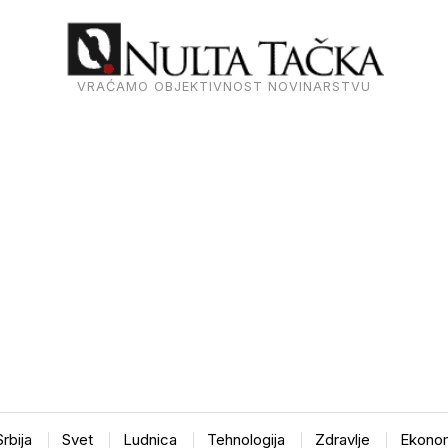
VRAĆAMO OBJEKTIVNOST NOVINARSTVU
Srbija
Svet
Ludnica
Tehnologija
Zdravlje
Ekonom