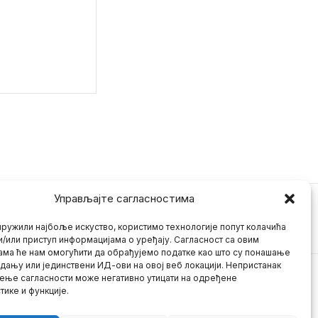
Управљајте сагласностима
ружили најбоље искуство, користимо технологије попут колачића
и/или приступ информацијама о уређају. Сагласност са овим
ама ће нам омогућити да обрађујемо податке као што су понашање
дању или јединствени ИД-ови на овој веб локацији. Непристанак
ење сагласности може негативно утицати на одређене
тике и функције.