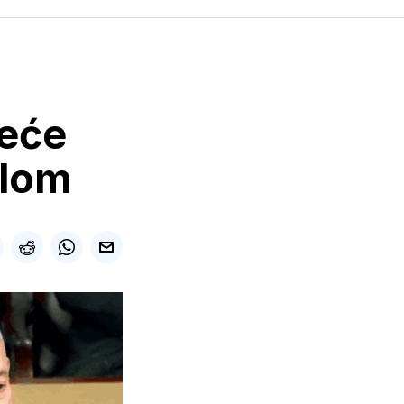
reće
elom