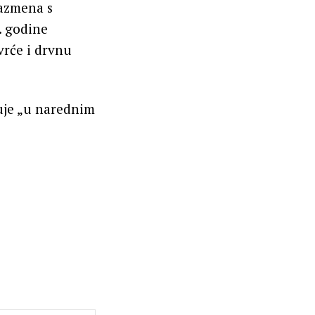
razmena s
. godine
vrće i drvnu
kuje „u narednim