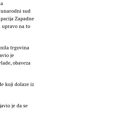
ma
đunarodni sud
upacija Zapadne
a upravo na to
nila trgovina
avio je
vlade, obaveza
e koji dolaze iz
avio je da se