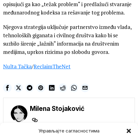
opisujući ga kao „težak problem“ i predlažući stvaranje
međunarodnog kodeksa za rešavanje tog problema.
Njegova strategija uključuje partnerstvo između vlada,
tehnoloških giganata i civilnog društva kako bi se
suzbilo širenje „lažnih“ informacija na društvenim
medijima, uprkos rizicima po slobodu govora.
Nulta Tačka
/
ReclaimTheNet
Milena Stojaković
Управљајте сагласностима