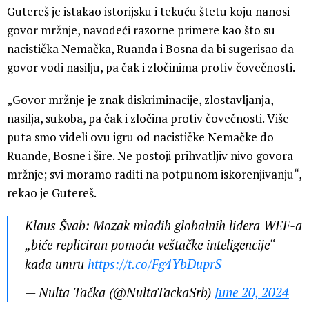
Gutereš je istakao istorijsku i tekuću štetu koju nanosi
govor mržnje, navodeći razorne primere kao što su
nacistička Nemačka, Ruanda i Bosna da bi sugerisao da
govor vodi nasilju, pa čak i zločinima protiv čovečnosti.
„Govor mržnje je znak diskriminacije, zlostavljanja,
nasilja, sukoba, pa čak i zločina protiv čovečnosti. Više
puta smo videli ovu igru od nacističke Nemačke do
Ruande, Bosne i šire. Ne postoji prihvatljiv nivo govora
mržnje; svi moramo raditi na potpunom iskorenjivanju“,
rekao je Gutereš.
Klaus Švab: Mozak mladih globalnih lidera WEF-a
„biće repliciran pomoću veštačke inteligencije“
kada umru
https://t.co/Fg4YbDuprS
— Nulta Tačka (@NultaTackaSrb)
June 20, 2024