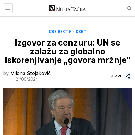
СВЕ ВЕСТИ
·
СВЕТ
Izgovor za cenzuru: UN se
zalažu za globalno
iskorenjivanje „govora mržnje“
by
Milena Stojaković
SHARE
21/06/2024