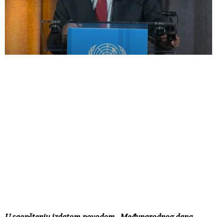
U saopštenju izdatom povodom „Međunarodnog dana