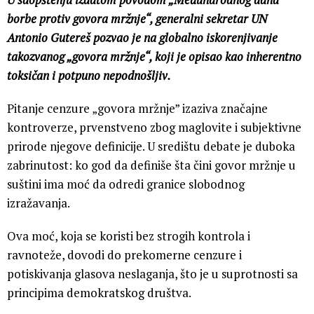
borbe protiv govora mržnje“, generalni sekretar UN
Antonio Gutereš pozvao je na globalno iskorenjivanje
takozvanog „govora mržnje“, koji je opisao kao inherentno
toksičan i potpuno nepodnošljiv.
Pitanje cenzure „govora mržnje” izaziva značajne
kontroverze, prvenstveno zbog maglovite i subjektivne
prirode njegove definicije. U središtu debate je duboka
zabrinutost: ko god da definiše šta čini govor mržnje u
suštini ima moć da odredi granice slobodnog
izražavanja.
Ova moć, koja se koristi bez strogih kontrola i
ravnoteže, dovodi do prekomerne cenzure i
potiskivanja glasova neslaganja, što je u suprotnosti sa
principima demokratskog društva.