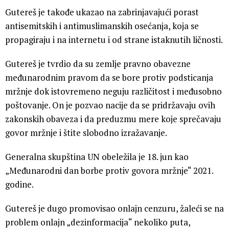
Gutereš je takođe ukazao na zabrinjavajući porast
antisemitskih i antimuslimanskih osećanja, koja se
propagiraju i na internetu i od strane istaknutih ličnosti.
Gutereš je tvrdio da su zemlje pravno obavezne
međunarodnim pravom da se bore protiv podsticanja
mržnje dok istovremeno neguju različitost i međusobno
poštovanje. On je pozvao nacije da se pridržavaju ovih
zakonskih obaveza i da preduzmu mere koje sprečavaju
govor mržnje i štite slobodno izražavanje.
Generalna skupština UN obeležila je 18. jun kao
„Međunarodni dan borbe protiv govora mržnje“ 2021.
godine.
Gutereš je dugo promovisao onlajn cenzuru, žaleći se na
problem onlajn „dezinformacija“ nekoliko puta,