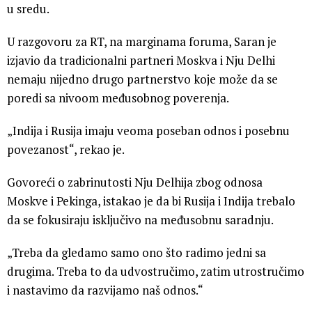
u sredu.
U razgovoru za RT, na marginama foruma, Saran je
izjavio da tradicionalni partneri Moskva i Nju Delhi
nemaju nijedno drugo partnerstvo koje može da se
poredi sa nivoom međusobnog poverenja.
„Indija i Rusija imaju veoma poseban odnos i posebnu
povezanost“, rekao je.
Govoreći o zabrinutosti Nju Delhija zbog odnosa
Moskve i Pekinga, istakao je da bi Rusija i Indija trebalo
da se fokusiraju isključivo na međusobnu saradnju.
„Treba da gledamo samo ono što radimo jedni sa
drugima. Treba to da udvostručimo, zatim utrostručimo
i nastavimo da razvijamo naš odnos.“