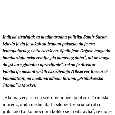
Indijski stručnjak za međunarodnu politiku Samir Saran
izjavio je da je sukob sa Iranom pokazao da je era
jednopolarnog sveta završena. Sjedinjene Države mogu da
bombarduju neku zemlju „do kamenog doba“, ali ne mogu
da „stvore globalno upravljanje“, rekao je direktor
Fondacije posmatračkih istraživanja (Observer Research
Foundation) na međunarodnom forumu „Primakovska
čitanja“ u Moskvi.
„Ako najveća sila na svetu ne može da otvori Ormuski
moreuz, onda mislim da tu silu ne treba smatrati ni
približno toliko moćnom koliko se predstavlja“, rekao je