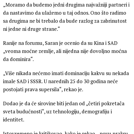
„Moramo da budemo jedni drugima najvažniji partneri i
da nastavimo da ulažemo u taj odnos. Ono što radimo
sa drugima ne bi trebalo da bude razlog za zabrinutost
ni jedne ni druge strane.“
Ranije na forumu, Saran je ocenio da su Kina i SAD
„veoma moćne zemlje, ali nijedna nije dovoljno moćna
da dominira“.
„Više nikada nećemo imati dominaciju kakvu su nekada
imale SAD i SSSR. U narednih 25 do 30 godina neće
postojati prava supersila“, rekao je.
Dodao je da će sirovine biti jedan od „četiri pokretača
sveta budućnosti“, uz tehnologiju, demografiju i
identitet.
Istovremeno je kritikovao, kako je rekao, „novu praksu