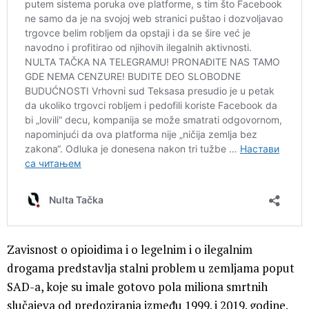
Zavisnost o opioidima i o legelnim i o ilegalnim
drogama predstavlja stalni problem u zemljama poput
SAD-a, koje su imale gotovo pola miliona smrtnih
slučajeva od predoziranja između 1999. i 2019. godine.