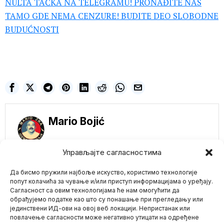
NULTA TAČKA NA TELEGRAMU! PRONAĐITE NAS
TAMO GDE NEMA CENZURE! BUDITE DEO SLOBODNE
BUDUĆNOSTI
Mario Bojić
Управљајте сагласностима
Да бисмо пружили најбоље искуство, користимо технологије
NE PROPUSTITE
попут колачића за чување и/или приступ информацијама о уређају.
Сагласност са овим технологијама ће нам омогућити да
Vels hoće da kazni
обрађујемо податке као што су понашање при прегледању или
političare za
јединствени ИД-ови на овој веб локацији. Непристанак или
Mario zna Youtube
iznošenje laži
повлачење сагласности може негативно утицати на одређене
Vil Rodžers je jednom