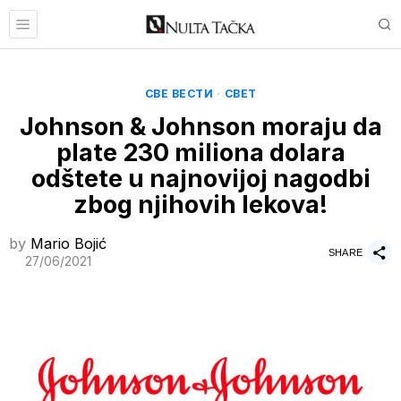
СВЕ ВЕСТИ
·
СВЕТ
Johnson & Johnson moraju da
plate 230 miliona dolara
odštete u najnovijoj nagodbi
zbog njihovih lekova!
by
Mario Bojić
SHARE
27/06/2021