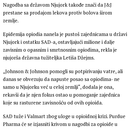
Nagodba sa državom Njujork takođe znači da J&J
prestane sa prodajom lekova protiv bolova širom
zemlje.
Epidemija opiodia nanela je pustoš zajednicama u državi
Njujork i ostatku SAD-a, ostavljajući milione i dalje
zavisnim o opasnim i smrtnosnim opiodima, rekla je
njujorša državna tužiteljka Letiša Džejms.
„Johnson & Johnson pomogli su potpirivanju vatre, ali
danas se obvezuju da napuste posao sa opiodima- ne
samo u Njujorku već u celoj zemlji“, dodala je ona,
rekavši da je njen fokus ostao u pomoganje zajednica
koje su rasturene zavisnošću od ovih opioida.
SAD tuže i Valmart zbog uloge u opioidnoj krizi. Purdue
Pharma će se izjasniti krivom u nagodbi za opioide u