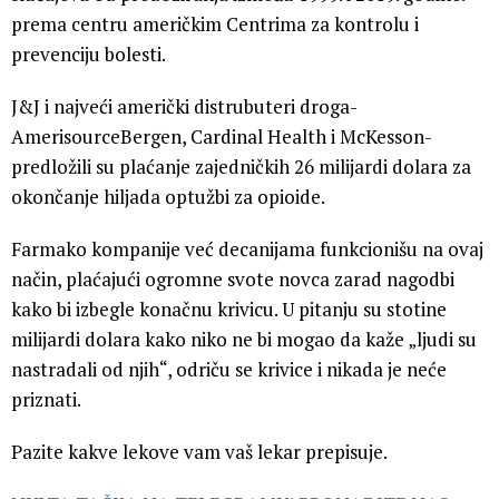
prema centru američkim Centrima za kontrolu i
prevenciju bolesti.
J&J i najveći američki distrubuteri droga-
AmerisourceBergen, Cardinal Health i McKesson-
predložili su plaćanje zajedničkih 26 milijardi dolara za
okončanje hiljada optužbi za opioide.
Farmako kompanije već decanijama funkcionišu na ovaj
način, plaćajući ogromne svote novca zarad nagodbi
kako bi izbegle konačnu krivicu. U pitanju su stotine
milijardi dolara kako niko ne bi mogao da kaže „ljudi su
nastradali od njih“, odriču se krivice i nikada je neće
priznati.
Pazite kakve lekove vam vaš lekar prepisuje.