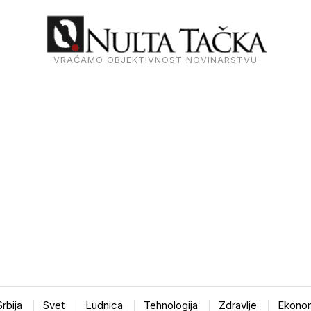
VRAĆAMO OBJEKTIVNOST NOVINARSTVU
Srbija
Svet
Ludnica
Tehnologija
Zdravlje
Ekonom