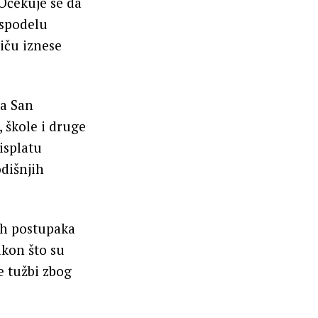
 Očekuje se da
aspodelu
riču iznese
ma San
 škole i druge
isplatu
dišnjih
nih postupaka
akon što su
 tužbi zbog