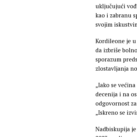
uključujući vođ
kao i zabranu s
svojim iskustvi
Kordileone je 
da izbriše bolno
sporazum predst
zlostavljanja no
„Iako se većina
decenija i na o
odgovornost za 
„Iskreno se izv
Nadbiskupija je