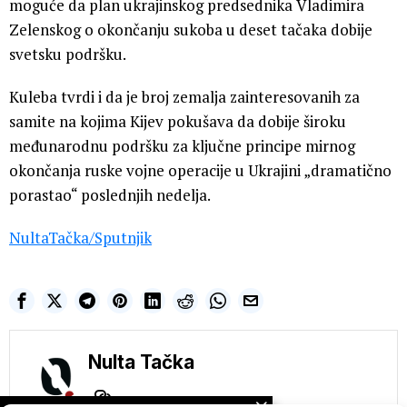
moguće da plan ukrajinskog predsednika Vladimira
Zelenskog o okončanju sukoba u deset tačaka dobije
svetsku podršku.
Kuleba tvrdi i da je broj zemalja zainteresovanih za
samite na kojima Kijev pokušava da dobije široku
međunarodnu podršku za ključne principe mirnog
okončanja ruske vojne operacije u Ukrajini „dramatično
porastao“ poslednjih nedelja.
NultaTačka/
Sputnjik
Nulta Tačka