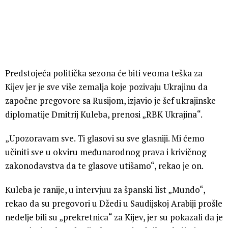
Predstojeća politička sezona će biti veoma teška za
Kijev jer je sve više zemalja koje pozivaju Ukrajinu da
započne pregovore sa Rusijom, izjavio je šef ukrajinske
diplomatije Dmitrij Kuleba, prenosi „RBK Ukrajina“.
„Upozoravam sve. Ti glasovi su sve glasniji. Mi ćemo
učiniti sve u okviru međunarodnog prava i krivičnog
zakonodavstva da te glasove utišamo“, rekao je on.
Kuleba je ranije, u intervjuu za španski list „Mundo“,
rekao da su pregovori u Džedi u Saudijskoj Arabiji prošle
nedelje bili su „prekretnica“ za Kijev, jer su pokazali da je