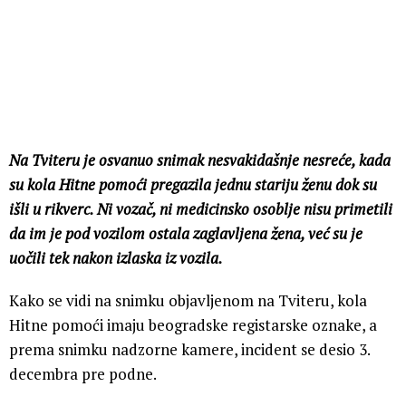
Na Tviteru je osvanuo snimak nesvakidašnje nesreće, kada
su kola Hitne pomoći pregazila jednu stariju ženu dok su
išli u rikverc. Ni vozač, ni medicinsko osoblje nisu primetili
da im je pod vozilom ostala zaglavljena žena, već su je
uočili tek nakon izlaska iz vozila.
Kako se vidi na snimku objavljenom na Tviteru, kola
Hitne pomoći imaju beogradske registarske oznake, a
prema snimku nadzorne kamere, incident se desio 3.
decembra pre podne.