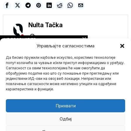
Nulta Tačka
NE PROPUSTITE
Управљајте сагласностима
Roditelji preminulog
uzbunjivača o
veštačkoj inteligenciji
Да бисмо пружили најбоље искуство, користимо технологије
dovode u pitanje
попут колачића за чување и/или приступ информацијама о уређају.
samoubistvo
Сагласност са овим технологијама ће нам омогућити да
Roditelji Sušira ​​Baladžija,
обрађујемо податке као што су понашање при прегледању или
bivšeg istraživača
јединствени ИД-ови на овој веб локацији. Непристанак или
Mario zna Youtube
OpenAI koji je postao
повлачење сагласности може негативно утицати на одређене
zviždač
карактеристике и функције.
Impressum
Kontakt
O Nama
UŽAS! Nemačka
vlada razmatra
legalizaciju dečije
Прихвати
pornografije i
snižavanje starosne
granice za pedofile
Одбиј
Nemačka vlada razmatra
predloge za legalizaciju