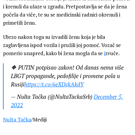
i krenuli da ulaze u zgradu. Pretpostavlja se da je žena
počela da viče, te su se medicinski radnici okrenuli i
primetili ženu.
Ubrzo nakon toga su izvadili ženu koja je bila
zaglavljena ispod vozila i pružili joj pomoć. Vozač se
pomerio unapred, kako bi žena mogla da se
i
zvuče.
🔶 PUTIN potpisao zakon! Od danas nema više
LBGT propagande, pedofilije i promene pola u
Rusiji
https://t.co/6eXDzkAkdY
— Nulta Tačka (@NultaTackaSrb)
December 5,
2022
Nulta Tačka
/Mediji