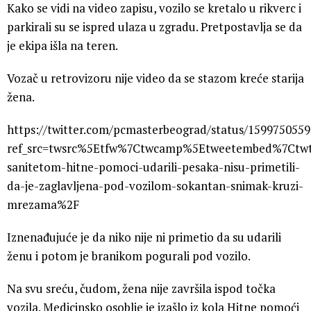
Kako se vidi na video zapisu, vozilo se kretalo u rikverc i
parkirali su se ispred ulaza u zgradu. Pretpostavlja se da
je ekipa išla na teren.
Vozač u retrovizoru nije video da se stazom kreće starija
žena.
https://twitter.com/pcmasterbeograd/status/159975055
ref_src=twsrc%5Etfw%7Ctwcamp%5Etweetembed%7Ctwt
sanitetom-hitne-pomoci-udarili-pesaka-nisu-primetili-
da-je-zaglavljena-pod-vozilom-sokantan-snimak-kruzi-
mrezama%2F
Iznenađujuće je da niko nije ni primetio da su udarili
ženu i potom je branikom pogurali pod vozilo.
Na svu sreću, čudom, žena nije završila ispod točka
vozila. Medicinsko osoblje je izašlo iz kola Hitne pomoći