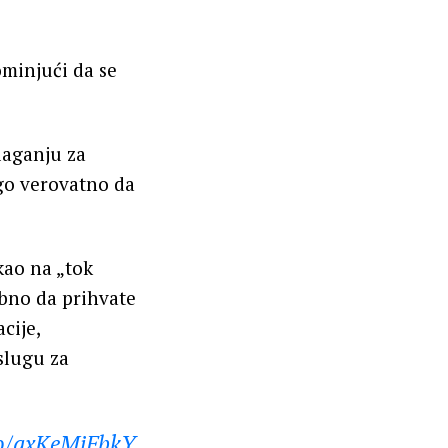
ominjući da se
olaganju za
go verovatno da
ao na „tok
obno da prihvate
cije,
slugu za
co/axKeMjFbkY