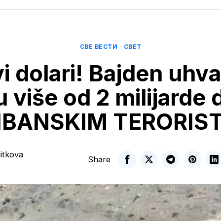
СВЕ ВЕСТИ
·
СВЕТ
i dolari! Bajden uhv
u više od 2 milijarde 
IBANSKIM TERORIS
itkova
Share