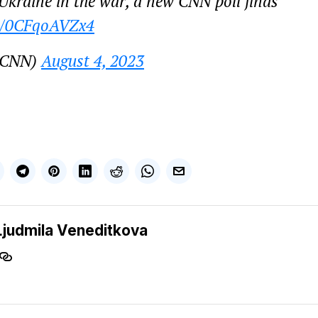
Ukraine in the war, a new CNN poll finds
co/0CFqoAVZx4
@CNN)
August 4, 2023
Ljudmila Veneditkova