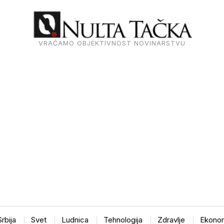
VRAĆAMO OBJEKTIVNOST NOVINARSTVU
Srbija
Svet
Ludnica
Tehnologija
Zdravlje
Ekonom