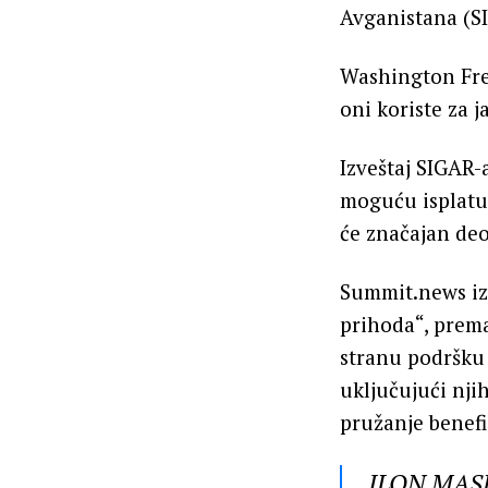
Avganistana (S
Washington Free
oni koriste za 
Izveštaj SIGAR-a
moguću isplatu
će značajan deo 
Summit.news iz
prihoda“, prema
stranu podršku 
uključujući nji
pružanje benefic
ILON MASK