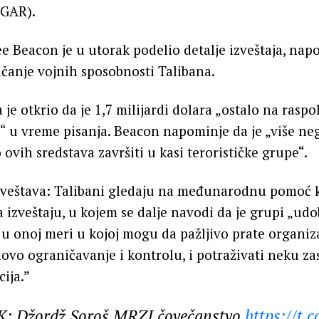
IGAR).
 Beacon je u utorak podelio detalje izveštaja, nap
jačanje vojnih sposobnosti Talibana.
 je otkrio da je 1,7 milijardi dolara „ostalo na rasp
“ u vreme pisanja. Beacon napominje da je „više ne
ovih sredstava završiti u kasi terorističke grupe“.
veštava: Talibani gledaju na međunarodnu pomoć k
 izveštaju, u kojem se dalje navodi da je grupi „ud
u onoj meri u kojoj mogu da pažljivo prate organiza
hovo ograničavanje i kontrolu, i potraživati neku za
ija.”
: Džordž Soroš MRZI čovečanstvo
https://t.