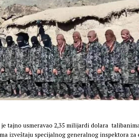
je tajno usmeravao 2,35 milijardi dolara talibanim
ema izveštaju specijalnog generalnog inspektora za