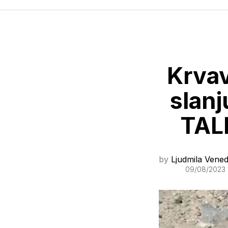
Krvav
slanj
TAL
by
Ljudmila Vened
09/08/2023