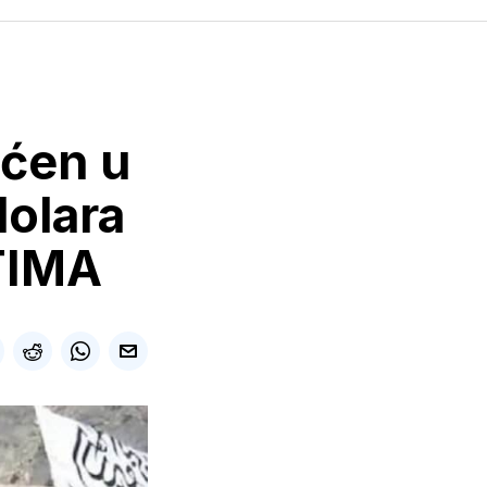
aćen u
dolara
TIMA