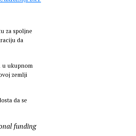
tu za spoljne
raciju da
ni u ukupnom
ovoj zemlji
osta da se
onal funding