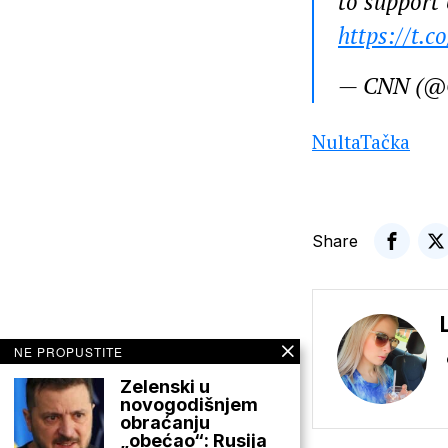
to support 
https://t.
— CNN (
NultaTačka
Share
NE PROPUSTITE
Zelenski u
novogodišnjem
obraćanju
„obećao“: Rusija