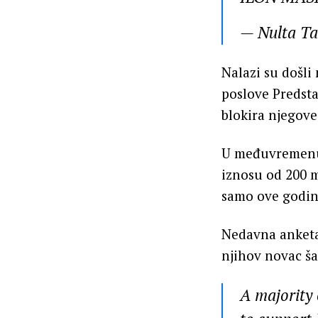
— Nulta T
Nalazi su došli
poslove Predst
blokira njegove
U međuvremenu,
iznosu od 200 m
samo ove godine
Nedavna anketa
njihov novac šal
A majority 