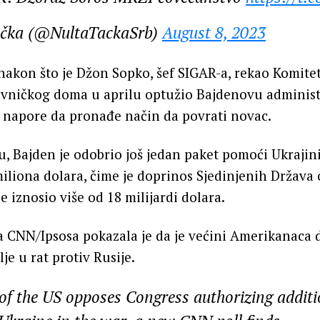
ačka (@NultaTackaSrb)
August 8, 2023
 nakon što je Džon Sopko, šef SIGAR-a, rekao Komite
avničkog doma u aprilu optužio Bajdenovu administ
 napore da pronađe način da povrati novac.
 Bajden je odobrio još jedan paket pomoći Ukraji
iliona dolara, čime je doprinos Sjedinjenih Država 
 iznosio više od 18 milijardi dolara.
 CNN/Ipsosa pokazala je da je većini Amerikanaca d
je u rat protiv Rusije.
of the US opposes Congress authorizing additi