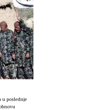
a u poslednje
 obnovu