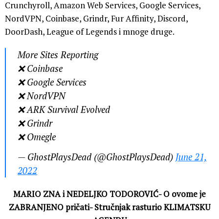
Crunchyroll, Amazon Web Services, Google Services,
NordVPN, Coinbase, Grindr, Fur Affinity, Discord,
DoorDash, League of Legends i mnoge druge.
More Sites Reporting
❌ Coinbase
❌ Google Services
❌ NordVPN
❌ ARK Survival Evolved
❌ Grindr
❌ Omegle
— GhostPlaysDead (@GhostPlaysDead)
June 21,
2022
MARIO ZNA i NEDELJKO TODOROVIĆ- O ovome je
ZABRANJENO pričati- Stručnjak rasturio KLIMATSKU