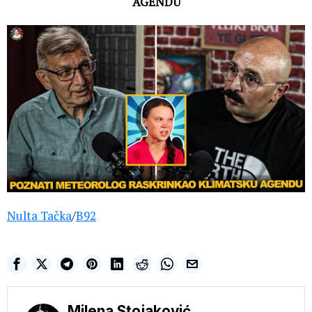
AGENDU
Nulta Tačka
/
B92
Milena Stojaković