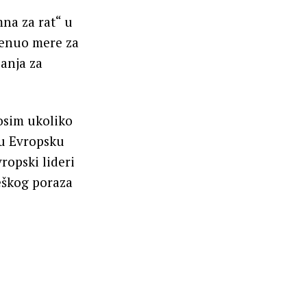
mna za rat“ u
renuo mere za
janja za
osim ukoliko
ru Evropsku
ropski lideri
teškog poraza