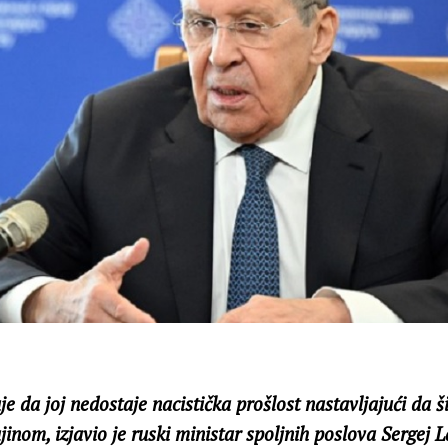
da joj nedostaje nacistička prošlost nastavljajući da ši
inom, izjavio je ruski ministar spoljnih poslova Sergej L