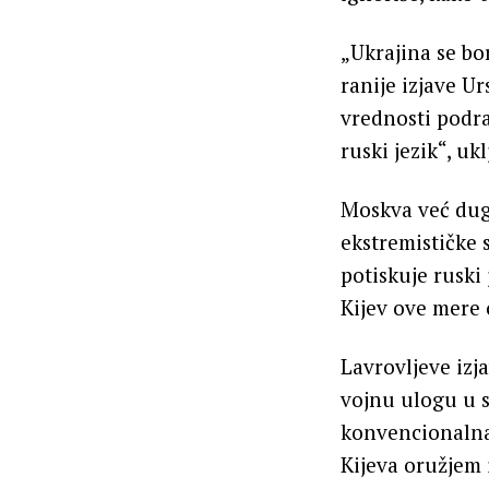
„Ukrajina se bor
ranije izjave Ur
vrednosti podr
ruski jezik“, uk
Moskva već dugo
ekstremističke 
potiskuje ruski
Kijev ove mere
Lavrovljeve izj
vojnu ulogu u s
konvencionalna 
Kijeva oružjem 