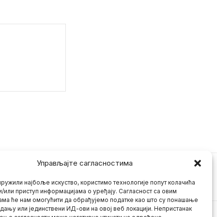
Управљајте сагласностима
ружили најбоље искуство, користимо технологије попут колачића
и/или приступ информацијама о уређају. Сагласност са овим
ама ће нам омогућити да обрађујемо податке као што су понашање
дању или јединствени ИД-ови на овој веб локацији. Непристанак