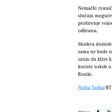
Nemački zvaničn
slučaju moguće
proširenje vojn
odbranu.
Moskva dosledn
sama ne bude n
uniju da klize 
koriste sukob u
Rusije.
Nulta Tačka
/RT