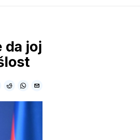
da joj
šlost