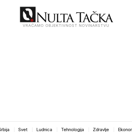
VRAĆAMO OBJEKTIVNOST NOVINARSTVU
Srbija
Svet
Ludnica
Tehnologija
Zdravlje
Ekonom