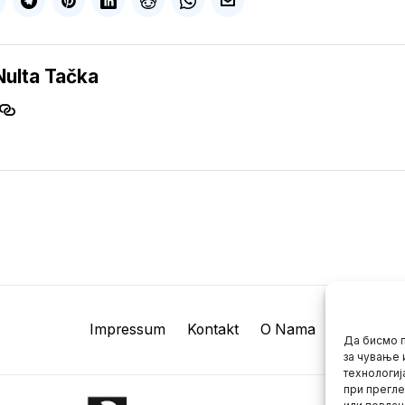
Nulta Tačka
Impressum
Kontakt
O Nama
Да бисмо п
за чување 
технологиј
при прегле