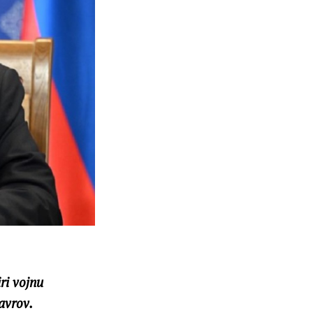
ri vojnu
avrov.