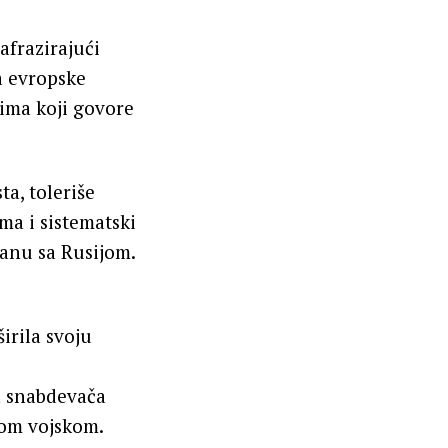
afrazirajući
da evropske
ima koji govore
a, toleriše
ma i sistematski
zanu sa Rusijom.
irila svoju
h snabdevača
kom vojskom.