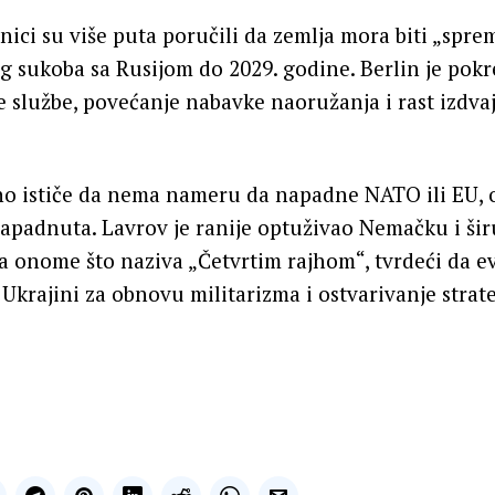
ici su više puta poručili da zemlja mora biti „spre
g sukoba sa Rusijom do 2029. godine. Berlin je pok
e službe, povećanje nabavke naoružanja i rast izdva
o ističe da nema nameru da napadne NATO ili EU, 
apadnuta. Lavrov je ranije optuživao Nemačku i ši
ka onome što naziva „Četvrtim rajhom“, tvrdeći da ev
 Ukrajini za obnovu militarizma i ostvarivanje stra