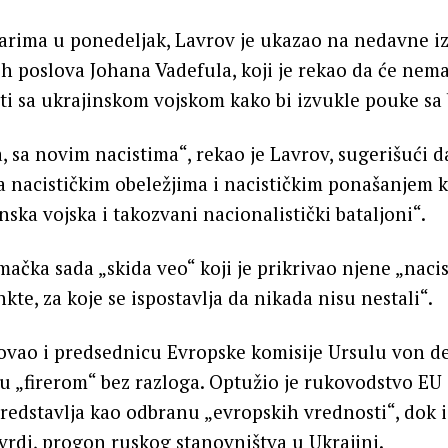
arima u ponedeljak, Lavrov je ukazao na nedavne 
ih poslova Johana Vadefula, koji je rekao da će nem
ati sa ukrajinskom vojskom kako bi izvukle pouke sa 
 sa novim nacistima“, rekao je Lavrov, sugerišući 
 nacističkim obeležjima i nacističkim ponašanjem 
nska vojska i takozvani nacionalistički bataljoni“.
ačka sada „skida veo“ koji je prikrivao njene „nacis
nkte, za koje se ispostavlja da nikada nisu nestali“.
kovao i predsednicu Evropske komisije Ursulu von de
ju „firerom“ bez razloga. Optužio je rukovodstvo EU
redstavlja kao odbranu „evropskih vrednosti“, dok
tvrdi, progon ruskog stanovništva u Ukrajini.