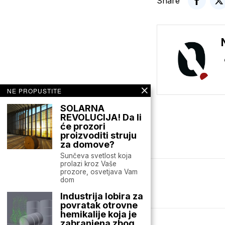
Share
NE PROPUSTITE
SOLARNA
REVOLUCIJA! Da li
će prozori
proizvoditi struju
za domove?
Sunčeva svetlost koja
prolazi kroz Vaše
prozore, osvetjava Vam
dom
Mario zna Youtube
Industrija lobira za
povratak otrovne
hemikalije koja je
zabranjena zbog