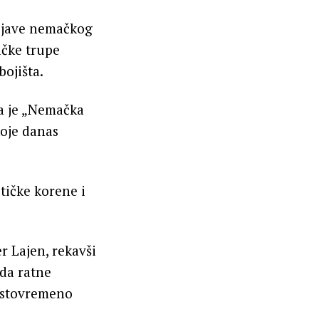
izjave nemačkog
ačke trupe
bojišta.
da je „Nemačka
koje danas
tičke korene i
r Lajen, rekavši
 da ratne
 istovremeno