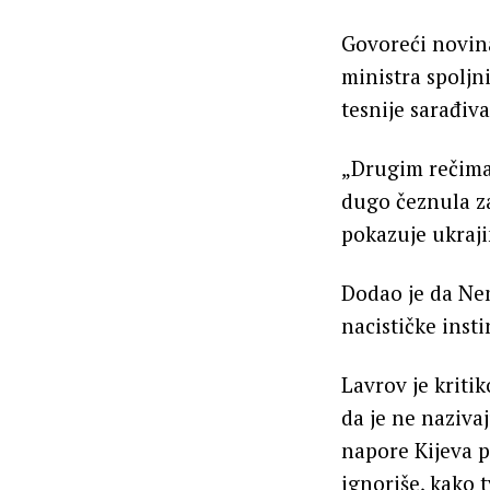
Govoreći novin
ministra spoljn
tesnije sarađiv
„Drugim rečima,
dugo čeznula za
pokazuje ukraji
Dodao je da Nem
nacističke insti
Lavrov je kriti
da je ne naziva
napore Kijeva p
ignoriše, kako 