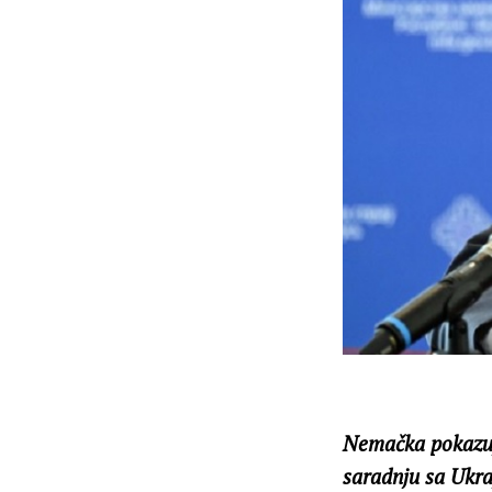
Nemačka pokazuje 
saradnju sa Ukraj