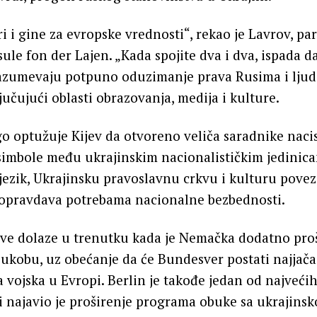
i i gine za evropske vrednosti“, rekao je Lavrov, par
sule fon der Lajen. „Kada spojite dva i dva, ispada 
azumevaju potpuno oduzimanje prava Rusima i ljud
ljučujući oblasti obrazovanja, medija i kulture.
 optužuje Kijev da otvoreno veliča saradnike nacist
simbole među ukrajinskim nacionalističkim jedinica
 jezik, Ukrajinsku pravoslavnu crkvu i kulturu pove
 opravdava potrebama nacionalne bezbednosti.
ave dolaze u trenutku kada je Nemačka dodatno proš
ukobu, uz obećanje da će Bundesver postati najjača
vojska u Evropi. Berlin je takođe jedan od najveći
i najavio je proširenje programa obuke sa ukrajins