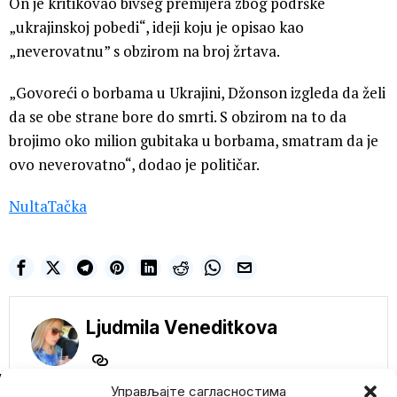
On je kritikovao bivšeg premijera zbog podrške
„ukrajinskoj pobedi“, ideji koju je opisao kao
„neverovatnu” s obzirom na broj žrtava.
„Govoreći o borbama u Ukrajini, Džonson izgleda da želi
da se obe strane bore do smrti. S obzirom na to da
brojimo oko milion gubitaka u borbama, smatram da je
ovo neverovatno“, dodao je političar.
NultaTačka
Ljudmila Veneditkova
NE PROPUSTITE
Управљајте сагласностима