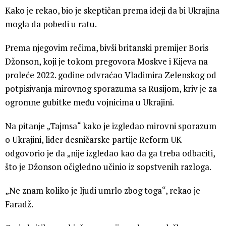
Kako je rekao, bio je skeptičan prema ideji da bi Ukrajina
mogla da pobedi u ratu.
Prema njegovim rečima, bivši britanski premijer Boris
Džonson, koji je tokom pregovora Moskve i Kijeva na
proleće 2022. godine odvraćao Vladimira Zelenskog od
potpisivanja mirovnog sporazuma sa Rusijom, kriv je za
ogromne gubitke među vojnicima u Ukrajini.
Na pitanje „Tajmsa“ kako je izgledao mirovni sporazum
o Ukrajini, lider desničarske partije Reform UK
odgovorio je da „nije izgledao kao da ga treba odbaciti,
što je Džonson očigledno učinio iz sopstvenih razloga.
„Ne znam koliko je ljudi umrlo zbog toga“, rekao je
Faradž.