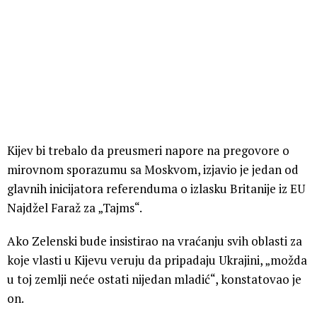
Kijev bi trebalo da preusmeri napore na pregovore o
mirovnom sporazumu sa Moskvom, izjavio je jedan od
glavnih inicijatora referenduma o izlasku Britanije iz EU
Najdžel Faraž za „Tajms“.
Ako Zelenski bude insistirao na vraćanju svih oblasti za
koje vlasti u Kijevu veruju da pripadaju Ukrajini, „možda
u toj zemlji neće ostati nijedan mladić“, konstatovao je
on.