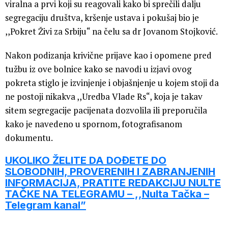
viralna a prvi koji su reagovali kako bi sprečili dalju
segregaciju društva, kršenje ustava i pokušaj bio je
,,Pokret Živi za Srbiju“ na čelu sa dr Jovanom Stojković.
Nakon podizanja krivične prijave kao i opomene pred
tužbu iz ove bolnice kako se navodi u izjavi ovog
pokreta stiglo je izvinjenje i objašnjenje u kojem stoji da
ne postoji nikakva ,,Uredba Vlade Rs“, koja je takav
sitem segregacije pacijenata dozvolila ili preporučila
kako je navedeno u spornom, fotografisanom
dokumentu.
UKOLIKO ŽELITE DA DOĐETE DO
SLOBODNIH, PROVERENIH I ZABRANJENIH
INFORMACIJA, PRATITE REDAKCIJU NULTE
TAČKE NA TELEGRAMU – ,,Nulta Tačka –
Telegram kanal”