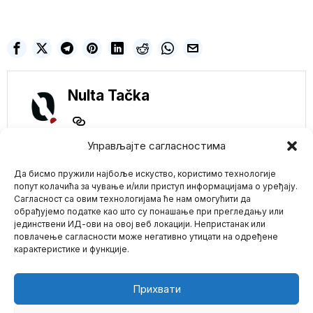
Nulta Tačka
Управљајте сагласностима
NE PROPUSTITE
Да бисмо пружили најбоље искуство, користимо технологије
попут колачића за чување и/или приступ информацијама о уређају.
Britanija pokušava da
Сагласност са овим технологијама ће нам омогућити да
od sezonskog gripa
обрађујемо податке као што су понашање при прегледању или
stvori histeriju kao sa
јединствени ИД-ови на овој веб локацији. Непристанак или
Mario zna Youtube
kovidom
повлачење сагласности може негативно утицати на одређене
Velika Britanija želi da
карактеристике и функције.
sezonski grip pretvori u
Impressum
Kontakt
O Nama
histeriju sličnu
Glavna bitka za NOVI
Прихвати
SVETSKI POREDAK
vodi se na