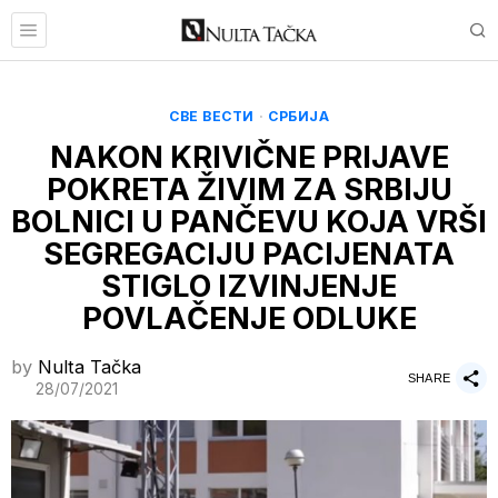
СВЕ ВЕСТИ
·
СРБИЈА
NAKON KRIVIČNE PRIJAVE
POKRETA ŽIVIM ZA SRBIJU
BOLNICI U PANČEVU KOJA VRŠI
SEGREGACIJU PACIJENATA
STIGLO IZVINJENJE
POVLAČENJE ODLUKE
by
Nulta Tačka
SHARE
28/07/2021