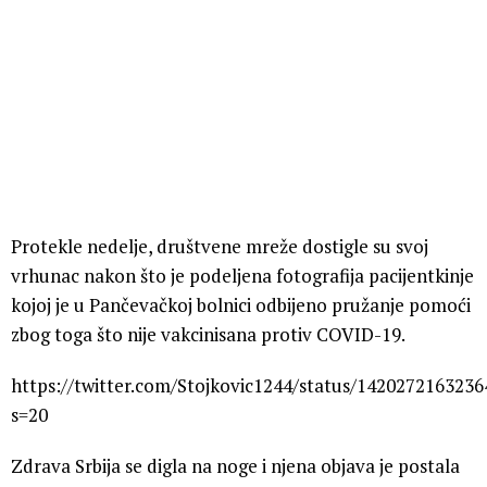
Protekle nedelje, društvene mreže dostigle su svoj
vrhunac nakon što je podeljena fotografija pacijentkinje
kojoj je u Pančevačkoj bolnici odbijeno pružanje pomoći
zbog toga što nije vakcinisana protiv COVID-19.
https://twitter.com/Stojkovic1244/status/142027216323
s=20
Zdrava Srbija se digla na noge i njena objava je postala