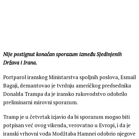
Nije postignut konačan sporazum između Sjedinjenih
Država i Irana.
Portparol iranskog Ministarstva spoljnih poslova, Esmail
Bagaji, demantovao je tvrdnju američkog predsednika
Donalda Trampa da je iransko rukovodstvo odobrilo
preliminarni mirovni sporazum.
Tramp je u četvrtak izjavio da bi sporazum mogao biti
potpisan već ovog vikenda, verovatno u Evropi, i da je
iranski vrhovni vođa Modžtaba Hamnei odobrio njegove