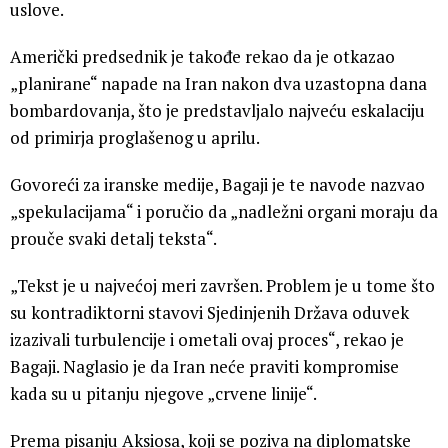
uslove.
Američki predsednik je takođe rekao da je otkazao
„planirane“ napade na Iran nakon dva uzastopna dana
bombardovanja, što je predstavljalo najveću eskalaciju
od primirja proglašenog u aprilu.
Govoreći za iranske medije, Bagaji je te navode nazvao
„spekulacijama“ i poručio da „nadležni organi moraju da
prouče svaki detalj teksta“.
„Tekst je u najvećoj meri završen. Problem je u tome što
su kontradiktorni stavovi Sjedinjenih Država oduvek
izazivali turbulencije i ometali ovaj proces“, rekao je
Bagaji. Naglasio je da Iran neće praviti kompromise
kada su u pitanju njegove „crvene linije“.
Prema pisanju Aksiosa, koji se poziva na diplomatske