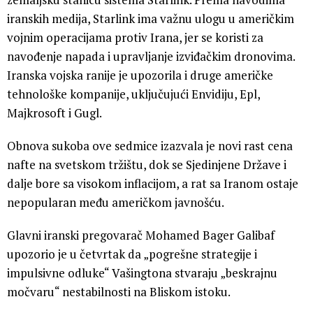
iranskih medija, Starlink ima važnu ulogu u američkim
vojnim operacijama protiv Irana, jer se koristi za
navođenje napada i upravljanje izviđačkim dronovima.
Iranska vojska ranije je upozorila i druge američke
tehnološke kompanije, uključujući Envidiju, Epl,
Majkrosoft i Gugl.
Obnova sukoba ove sedmice izazvala je novi rast cena
nafte na svetskom tržištu, dok se Sjedinjene Države i
dalje bore sa visokom inflacijom, a rat sa Iranom ostaje
nepopularan među američkom javnošću.
Glavni iranski pregovarač Mohamed Bager Galibaf
upozorio je u četvrtak da „pogrešne strategije i
impulsivne odluke“ Vašingtona stvaraju „beskrajnu
močvaru“ nestabilnosti na Bliskom istoku.