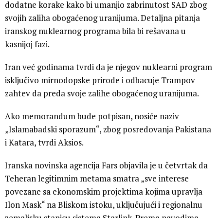
dodatne korake kako bi umanjio zabrinutost SAD zbog
svojih zaliha obogaćenog uranijuma. Detaljna pitanja
iranskog nuklearnog programa bila bi rešavana u
kasnijoj fazi.
Iran već godinama tvrdi da je njegov nuklearni program
isključivo mirnodopske prirode i odbacuje Trampov
zahtev da preda svoje zalihe obogaćenog uranijuma.
Ako memorandum bude potpisan, nosiće naziv
„Islamabadski sporazum“, zbog posredovanja Pakistana
i Katara, tvrdi Aksios.
Iranska novinska agencija Fars objavila je u četvrtak da
Teheran legitimnim metama smatra „sve interese
povezane sa ekonomskim projektima kojima upravlja
Ilon Mask“ na Bliskom istoku, uključujući i regionalnu
zemaljsku stanicu sistema Starlink. Prema navodima