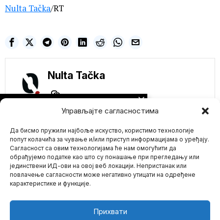
Nulta Tačka
/RT
Nulta Tačka
NE PROPUSTITE
Управљајте сагласностима
Poslanik EU ismejao
„patetične“ pokušaje
Да бисмо пружили најбоље искуство, користимо технологије
cenzurisanja
kritikovanja
попут колачића за чување и/или приступ информацијама о уређају.
„muškaraca koji se
Сагласност са овим технологијама ће нам омогућити да
pretvaraju da su
обрађујемо податке као што су понашање при прегледању или
žene“
јединствени ИД-ови на овој веб локацији. Непристанак или
Mario zna Youtube
Sadašnji poslanik u
повлачење сагласности може негативно утицати на одређене
Evropskom parlamentu
карактеристике и функције.
ismejao je pokušaje pro-
Impressum
Kontakt
O Nama
trans levičara
Ukrajina napala
Прихвати
ključni naftovod ka