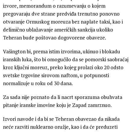
izvore, memorandum o razumevanju o kojem
pregovaraju dve strane predviđa trenutno ponovno
otvaranje Ormuskog moreuza bez naplate taksi, kao i
delimično ublažavanje američkih sankcija ukoliko
Teheran bude poštovao dogovorene obaveze.
Vašington bi, prema istim izvorima, ukinuo i blokadu
iranskih luka, što bi omogućilo da se pomorski saobraćaj
kroz ključni moreuz, preko kojeg prolazi oko 20 odsto
svetske trgovine sirovom naftom, u potpunosti
normalizuje u roku od 30 dana.
Za sada nije poznato da li nacrt sporazuma obuhvata
pitanje iranske imovine koju je Zapad zamrznuo.
Izvori navode i da bi se Teheran obavezao da nikada
neće razviti nuklearno oružje, kao i da će preduzeti