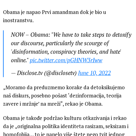
Obama je napao Prvi amandman dok je bio u
inostranstvu.
NOW – Obama: "We have to take steps to detoxify
our discourse, particularly the scourge of
'disinformation, conspiracy theories, and hate'
online."
pic.twitter.com/pGHNW3rIww
— Disclose.tv (@disclosetv)
June 10, 2022
„Moramo da preduzmemo korake da detoksikujemo
naš diskurs, posebno pošast ‘dezinformacija, teorija
zavere i mržnje’ na mreži“, rekao je Obama.
Obama je takođe podržao kulturu otkazivanja i rekao
da je „originalna politika identiteta rasizam, seksizam i
homofobija… to je nanelo više štete nego tvit jednog