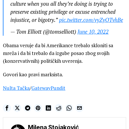
culture when you all they’re doing is trying to
preserve existing privilege or excuse entrenched
injustice, or bigotry.”
pic.twitter.com/vyZyOTvhBe
— Tom Elliott (@tomselliott)
June 10, 2022
Obama veruje da bi Amerikance trebalo skloniti sa
mreža i da bi trebalo da izgube posao zbog svojih
(konzervativnih) političkih uverenja.
Govori kao pravi marksista.
Nulta Tačka
/
GatewayPundit
Milena Stojaković