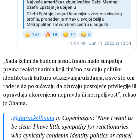
„Sada želim da budem jasan. Imam malo simpatija
prema reakcionarima koji cinično osuđuju politiku
identiteta ili kulturu otkazivanja/ukidanja, a sve što oni
rade je da pokušavaju da očuvaju postojeće privilegije ili
opravdaju ukorenjenu nepravdu ili netrpeljivost“, rekao
je Obama.
.
@BarackObama
in Copenhagen: "Now I want to
be clear. I have little sympathy for reactionaries
who cynically condemn identity politics or cancel