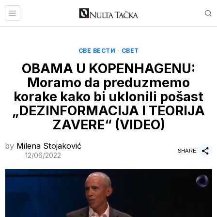
СВЕ ВЕСТИ
·
СВЕТ
OBAMA U KOPENHAGENU:
Moramo da preduzmemo
korake kako bi uklonili pošast
„DEZINFORMACIJA I TEORIJA
ZAVERE“ (VIDEO)
by
Milena Stojaković
SHARE
12/06/2022