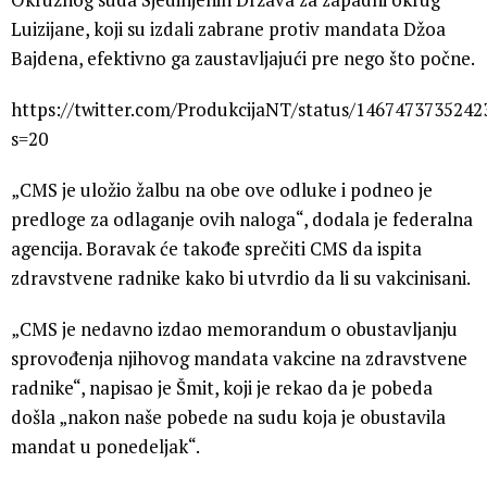
Luizijane, koji su izdali zabrane protiv mandata Džoa
Bajdena, efektivno ga zaustavljajući pre nego što počne.
https://twitter.com/ProdukcijaNT/status/146747373524
s=20
„CMS je uložio žalbu na obe ove odluke i podneo je
predloge za odlaganje ovih naloga“, dodala je federalna
agencija. Boravak će takođe sprečiti CMS da ispita
zdravstvene radnike kako bi utvrdio da li su vakcinisani.
„CMS je nedavno izdao memorandum o obustavljanju
sprovođenja njihovog mandata vakcine na zdravstvene
radnike“, napisao je Šmit, koji je rekao da je pobeda
došla „nakon naše pobede na sudu koja je obustavila
mandat u ponedeljak“.