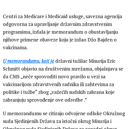
Centri za Medicare i Medicaid usluge, savezna agencija
odgovorna za upravljanje državnim zdravstvenim
programima, izdala je memorandum o obustavljanju
njihove primene obaveze koju je izdao Džo Bajden o
vakcinama.
U memorandumu, koji je
državni tužilac Misurija Eric
Schmitt objavio na društvenim mrežama, objašnjava se
da CMS „neće sprovoditi novo pravilo u vezi sa
vakcinacijom zdravstvenih radnika ili zahtevima za
politike i tužbe“ zbog „važećih sudskih zabrana koje
zabranjuju sprovođenje ove odredbe .”
U memorandumu se citiraju odvojene odluke Okružnog
suda Sjedinjenih Država za istočni okrug Misurija i
Okružnog suda Sjedinjenih Država za zapadni okrug