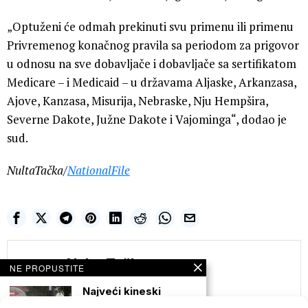
„Optuženi će odmah prekinuti svu primenu ili primenu
Privremenog konačnog pravila sa periodom za prigovor
u odnosu na sve dobavljače i dobavljače sa sertifikatom
Medicare – i Medicaid – u državama Aljaske, Arkanzasa,
Ajove, Kanzasa, Misurija, Nebraske, Nju Hempšira,
Severne Dakote, Južne Dakote i Vajominga“, dodao je
sud.
NultaTačka/
NationalFile
Nulta Tačka
NE PROPUSTITE
Najveći kineski
uzbunjivač