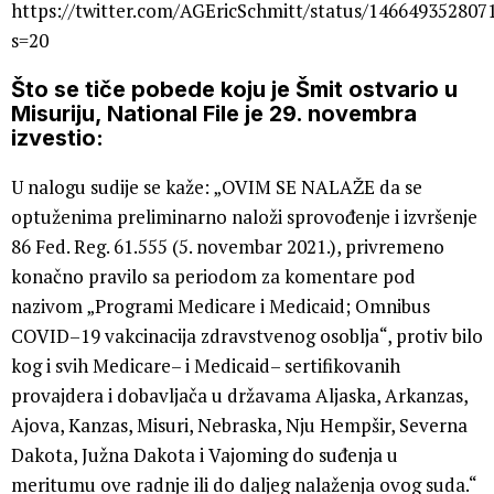
https://twitter.com/AGEricSchmitt/status/146649352807
s=20
Što se tiče pobede koju je Šmit ostvario u
Misuriju, National File je 29. novembra
izvestio:
U nalogu sudije se kaže: „OVIM SE NALAŽE da se
optuženima preliminarno naloži sprovođenje i izvršenje
86 Fed. Reg. 61.555 (5. novembar 2021.), privremeno
konačno pravilo sa periodom za komentare pod
nazivom „Programi Medicare i Medicaid; Omnibus
COVID–19 vakcinacija zdravstvenog osoblja“, protiv bilo
kog i svih Medicare– i Medicaid– sertifikovanih
provajdera i dobavljača u državama Aljaska, Arkanzas,
Ajova, Kanzas, Misuri, Nebraska, Nju Hempšir, Severna
Dakota, Južna Dakota i Vajoming do suđenja u
meritumu ove radnje ili do daljeg nalaženja ovog suda.“