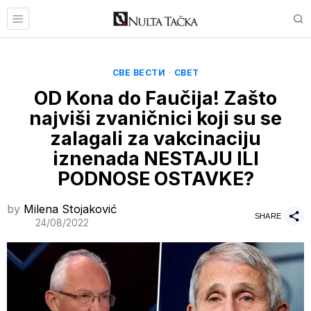
СВЕ ВЕСТИ
·
СВЕТ
OD Kona do Faučija! Zašto
najviši zvaničnici koji su se
zalagali za vakcinaciju
iznenada NESTAJU ILI
PODNOSE OSTAVKE?
by
Milena Stojaković
SHARE
24/08/2022