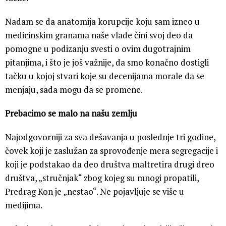
Nadam se da anatomija korupcije koju sam izneo u
medicinskim granama naše vlade čini svoj deo da
pomogne u podizanju svesti o ovim dugotrajnim
pitanjima, i što je još važnije, da smo konačno dostigli
tačku u kojoj stvari koje su decenijama morale da se
menjaju, sada mogu da se promene.
Prebacimo se malo na našu zemlju
Najodgovorniji za sva dešavanja u poslednje tri godine,
čovek koji je zaslužan za sprovođenje mera segregacije i
koji je podstakao da deo društva maltretira drugi dreo
društva, „stručnjak“ zbog kojeg su mnogi propatili,
Predrag Kon je „nestao“. Ne pojavljuje se više u
medijima.