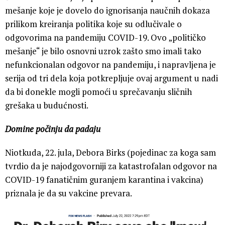
mešanje koje je dovelo do ignorisanja naučnih dokaza
prilikom kreiranja politika koje su odlučivale o
odgovorima na pandemiju COVID-19. Ovo „političko
mešanje“ je bilo osnovni uzrok zašto smo imali tako
nefunkcionalan odgovor na pandemiju, i napravljena je
serija od tri dela koja potkrepljuje ovaj argument u nadi
da bi donekle mogli pomoći u sprečavanju sličnih
grešaka u budućnosti.
Domine počinju da padaju
Niotkuda, 22. jula, Debora Birks (pojedinac za koga sam
tvrdio da je najodgovorniji za katastrofalan odgovor na
COVID-19 fanatičnim guranjem karantina i vakcina)
priznala je da su vakcine prevara.