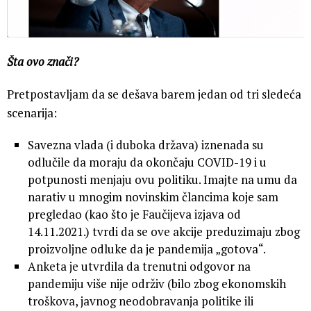
Šta ovo znači?
Pretpostavljam da se dešava barem jedan od tri sledeća
scenarija:
Savezna vlada (i duboka država) iznenada su
odlučile da moraju da okončaju COVID-19 i u
potpunosti menjaju ovu politiku. Imajte na umu da
narativ u mnogim novinskim člancima koje sam
pregledao (kao što je Faučijeva izjava od
14.11.2021.) tvrdi da se ove akcije preduzimaju zbog
proizvoljne odluke da je pandemija „gotova“.
Anketa je utvrdila da trenutni odgovor na
pandemiju više nije održiv (bilo zbog ekonomskih
troškova, javnog neodobravanja politike ili