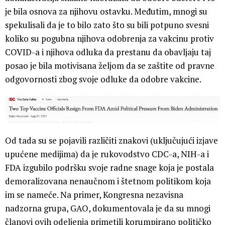
je bila osnova za njihovu ostavku. Međutim, mnogi su
spekulisali da je to bilo zato što su bili potpuno svesni
koliko su pogubna njihova odobrenja za vakcinu protiv
COVID-a i njihova odluka da prestanu da obavljaju taj
posao je bila motivisana željom da se zaštite od pravne
odgovornosti zbog svoje odluke da odobre vakcine.
Od tada su se pojavili različiti znakovi (uključujući izjave
upućene medijima) da je rukovodstvo CDC-a, NIH-a i
FDA izgubilo podršku svoje radne snage koja je postala
demoralizovana nenaučnom i štetnom politikom koja
im se nameće. Na primer, Kongresna nezavisna
nadzorna grupa, GAO, dokumentovala je da su mnogi
članovi ovih odeljenja primetili korumpirano političko