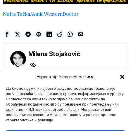
Nulta Tačka
/
AmidWesternDoctor
Milena Stojaković
NE PROPUSTITE
Управљајте сагласностима
SLOBODA JE META!
Да бисмо пружили најбоље искуство, користимо технологије
ZAKLJUČAVANJE
NAM JE POKAZALO
попут колачића за чување и/или приступ информацијама о уређају.
KOLIKO JE ZAISTA
Сагласност са овим технологијама ће нам омогућити да
OPASAN SOCIAJLNI
обрађујемо податке као што су понашање при прегледању или
INŽINJERING
Mario zna Youtube
јединствени ИД-ови на овој веб локацији. Непристанак или
Od početka plandemije
повлачење сагласности може негативно утицати на одређене
Kovid 19, vlade širom
карактеристике и функције.
sveta, zajedno sa
Impressum
Kontakt
O Nama