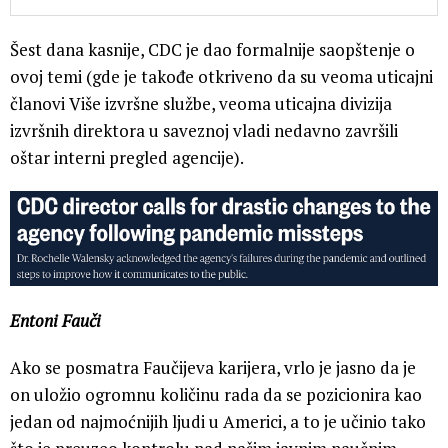
Šest dana kasnije, CDC je dao formalnije saopštenje o
ovoj temi (gde je takođe otkriveno da su veoma uticajni
članovi Više izvršne službe, veoma uticajna divizija
izvršnih direktora u saveznoj vladi nedavno završili
oštar interni pregled agencije).
Entoni Fauči
Ako se posmatra Faučijeva karijera, vrlo je jasno da je
on uložio ogromnu količinu rada da se pozicionira kao
jedan od najmoćnijih ljudi u Americi, a to je učinio tako