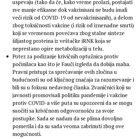
uspevaju (tako da će, kako vreme prolazi, postajati
sve manje efikasne dok vakcinisani ne budu imali
veći rizik od COVID-19 od nevakcinisanih), a delom
zbog toksičnosti vakcine (i rizik od iznenadne smrti)
koji se vremenom povećava zbog stalne sinteze
šiljastog proteina iz veštačke iRNK koja se
neprestano opire metabolizaciji u telu.
Potez za podizanje krivičnih optužnica protiv
počinilaca kao što je Fauči izgleda da dobija maha.
Pravni pristupi za sprečavanje ovih zločina u
budućnosti su od ključnog značaja za razumevanje i
bili su u fokusu nedavnog članka. Zvaničnici koji su
javnosti promovisali politiku pandemije i vakcine
protiv COVID-a više puta su upozoreni da se mogu
suočiti sa krivičnom odgovornošću za svoje
postupke. Sada se nadam da se plima dovoljno
pomerila i da su sada veoma zabrinuti zbog ove
mogućnosti.