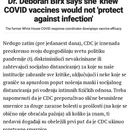
Nedugo zatim (pre jedanaest dana), CDC je iznenada
preokrenuo svoju dugogodišnju svetu politiku
pandemije (tj. diskriminišući nevakcinisane ili
zahtevajući socijalno distanciranje) za koje su naše
institucije zabranile sve kritike, uključujući i neke koje se
graniče sa apsurdom poput nošenja maski i socijalnog
distanciranja pri vođenju intimnih fizičkih odnosa. Treba
napomenuti da je CDC preporučivao slične besmislene
smernice za druge zarazne bolesti u prošlosti (na koje se
obično nije obraćala pažnja) ali koliko ja znam, ti
nedavni događaji su obeležili prvi put da je CDC ukinuo
sopstvene smernice.