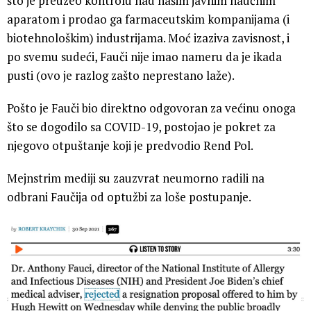
što je preuzeo kontrolu nad našim javnim naučnim
aparatom i prodao ga farmaceutskim kompanijama (i
biotehnološkim) industrijama. Moć izaziva zavisnost, i
po svemu sudeći, Fauči nije imao nameru da je ikada
pusti (ovo je razlog zašto neprestano laže).
Pošto je Fauči bio direktno odgovoran za većinu onoga
što se dogodilo sa COVID-19, postojao je pokret za
njegovo otpuštanje koji je predvodio Rend Pol.
Mejnstrim mediji su zauzvrat neumorno radili na
odbrani Faučija od optužbi za loše postupanje.