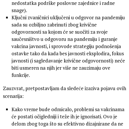
nedostatka podrške poslovne zajednice i radne
snage).
Ključni zvaničnici uključeni u odgovor na pandemiju
sada su ozbiljno zabrinuti zbog krivične
odgovornosti sa kojom će se suočiti za svoje
saučesništvo u odgovoru na pandemiju i guranje
vakcina javnosti, i sprovode strategiju podnošenja
ostavke tako da kada bes javnosti eksplodira, fokus
javnosti (i sagledavanje krivične odgovornosti) neće
biti usmeren na njih jer više ne zauzimaju ove
funkcije.
Zauzvrat, pretpostavljam da sledeće izaziva pojavu ovih
scenarija:
Kako vreme bude odmicalo, problemi sa vakcinama
će postati očigledniji i teže ih je ignorisati. Ovo je
delom zbog toga što su efektivno dizajnirane da ne