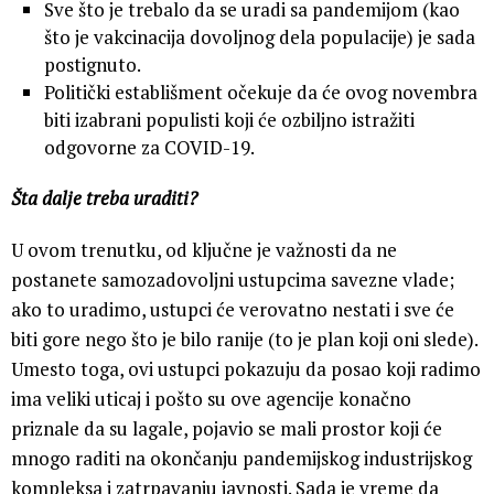
Sve što je trebalo da se uradi sa pandemijom (kao
što je vakcinacija dovoljnog dela populacije) je sada
postignuto.
Politički establišment očekuje da će ovog novembra
biti izabrani populisti koji će ozbiljno istražiti
odgovorne za COVID-19.
Šta dalje treba uraditi?
U ovom trenutku, od ključne je važnosti da ne
postanete samozadovoljni ustupcima savezne vlade;
ako to uradimo, ustupci će verovatno nestati i sve će
biti gore nego što je bilo ranije (to je plan koji oni slede).
Umesto toga, ovi ustupci pokazuju da posao koji radimo
ima veliki uticaj i pošto su ove agencije konačno
priznale da su lagale, pojavio se mali prostor koji će
mnogo raditi na okončanju pandemijskog industrijskog
kompleksa i zatrpavanju javnosti. Sada je vreme da