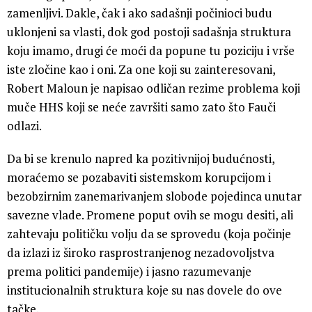
zamenljivi. Dakle, čak i ako sadašnji počinioci budu
uklonjeni sa vlasti, dok god postoji sadašnja struktura
koju imamo, drugi će moći da popune tu poziciju i vrše
iste zločine kao i oni. Za one koji su zainteresovani,
Robert Maloun je napisao odličan rezime problema koji
muče HHS koji se neće završiti samo zato što Fauči
odlazi.
Da bi se krenulo napred ka pozitivnijoj budućnosti,
moraćemo se pozabaviti sistemskom korupcijom i
bezobzirnim zanemarivanjem slobode pojedinca unutar
savezne vlade. Promene poput ovih se mogu desiti, ali
zahtevaju političku volju da se sprovedu (koja počinje
da izlazi iz široko rasprostranjenog nezadovoljstva
prema politici pandemije) i jasno razumevanje
institucionalnih struktura koje su nas dovele do ove
tačke.