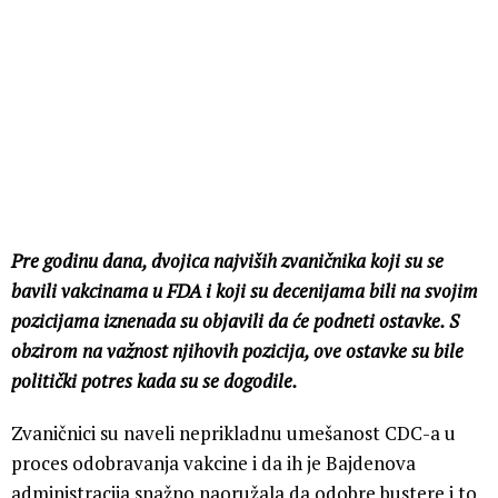
Pre godinu dana, dvojica najviših zvaničnika koji su se
bavili vakcinama u FDA i koji su decenijama bili na svojim
pozicijama iznenada su objavili da će podneti ostavke. S
obzirom na važnost njihovih pozicija, ove ostavke su bile
politički potres kada su se dogodile.
Zvaničnici su naveli neprikladnu umešanost CDC-a u
proces odobravanja vakcine i da ih je Bajdenova
administracija snažno naoružala da odobre bustere i to