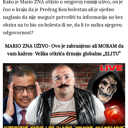
Kako je Mario ZNA otkrio u nejgovoj emisiji uživo, on je
čuo u kraju da je Predrag Kon bolestan ali je ujedno
naglasio da nije moguće potvrditi tu informaciju no bez
obzira na to bio on bolesta ili ne, da li to nulira njegovu
odgovornost?
MARIO ZNA UŽIVO- Ovo je zabranjeno ali MORAM da
vam kažem- Velika otkrića drmaju globalnu „ELITU“