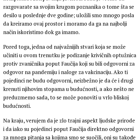
razgovarate sa svojim krugom poznanika o tome šta se
desilo u poslednje dve godine; uložili smo mnogo posla
da kreiramo ovaj prostor i moramo da ga na najbolji
način iskoristimo dok ga imamo.
Pored toga, jedna od najvažnijih stvari koja se može
učiniti u ovom trenutku je podizanje krivičnih optužnica
protiv zvaničnika poput Faučija koji su bili odgovorni za
odgovor na pandemiju i naloge za vakcinaciju. Ako ti
pojedinci ne budu odgovorni, neizbežno je da će i drugi
krenuti njihovim stopama u budućnosti, a ako nešto ne
preduzmemo sada, to se može ponoviti u vrlo bliskoj
budućnosti.
Na kraju, verujem da je zlo trajni aspekt ljudske prirode
i da iako su pojedinci poput Faučija direktno odgovorni
za mnoga pitanja sa kojima smo se suočili, oni su takođe