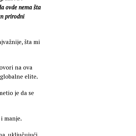
 da ovde nema šta
an prirodni
jvažnije, šta mi
govori na ova
globalne elite.
etio je da se
 i manje.
a, uključujući