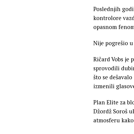
Poslednjih godin
kontrolore vazd
opasnom fenom
Nije pogrešio u
Ričard Vobs je 
sprovodili dubi
što se dešavalo 
izmenili glasove
Plan Elite za b
Džordž Soroš ul
atmosferu kako 