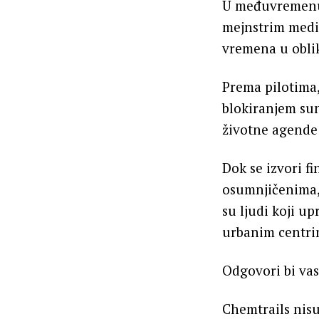
U međuvremenu,
mejnstrim medij
vremena u oblik
Prema pilotima,
blokiranjem sun
životne agende 
Dok se izvori f
osumnjičenima, 
su ljudi koji u
urbanim centrima
Odgovori bi vas
Chemtrails nisu