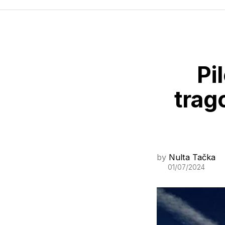
Pi
trag
by
Nulta Tačka
01/07/2024