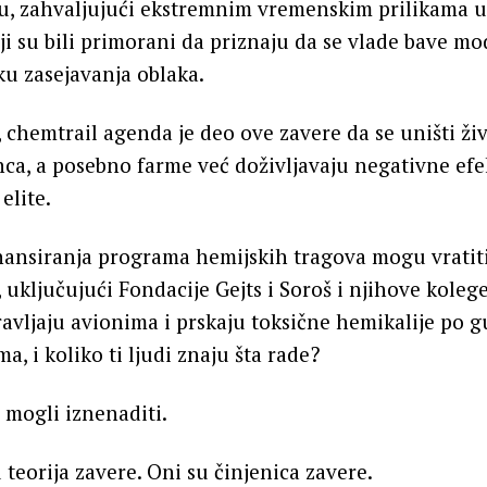
 zahvaljujući ekstremnim vremenskim prilikama u
i su bili primorani da priznaju da se vlade bave mo
u zasejavanja oblaka.
 chemtrail agenda je deo ove zavere da se uništi živ
ca, a posebno farme već doživljavaju negativne efe
elite.
inansiranja programa hemijskih tragova mogu vratit
uključujući Fondacije Gejts i Soroš i njihove koleg
pravljaju avionima i prskaju toksične hemikalije po 
, i koliko ti ljudi znaju šta rade?
 mogli iznenaditi.
 teorija zavere. Oni su činjenica zavere.