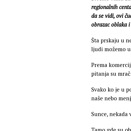
regionalnih cent
da se vidi, ovi č
obrazac oblaka i 
Šta prskaju u ne
ljudi možemo u
Prema komercija
pitanja su mrač
Svako ko je u p
naše nebo menj
Sunce, nekada v
Tamo gde su obl