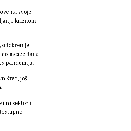
gove na svoje
ljanje kriznom
, odobren je
 samo mesec dana
-19 pandemija.
ništvo, još
a.
vilni sektor i
edostupno