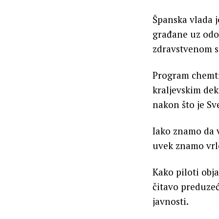
Španska vlada j
građane uz odo
zdravstvenom s
Program chemtra
kraljevskim dek
nakon što je Sv
Iako znamo da v
uvek znamo vrlo
Kako piloti obja
čitavo preduzec
javnosti.