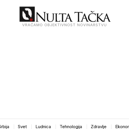
VRAĆAMO OBJEKTIVNOST NOVINARSTVU
Srbija
Svet
Ludnica
Tehnologija
Zdravlje
Ekonom