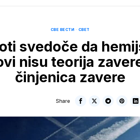
СВЕ ВЕСТИ
·
СВЕТ
loti svedoče da hemij
ovi nisu teorija zaver
činjenica zavere
Share