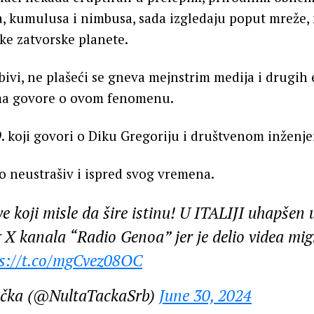
a, kumulusa i nimbusa, sada izgledaju poput mreže, 
ke zatvorske planete.
bivi, ne plašeći se gneva mejnstrim medija i drugih
ma govore o ovom fenomenu.
. koji govori o Diku Gregoriju i društvenom inženje
io neustrašiv i ispred svog vremena.
e koji misle da šire istinu! U ITALIJI uhapšen 
X kanala “Radio Genoa” jer je delio videa mi
ps://t.co/mgCvez08OC
ačka (@NultaTackaSrb)
June 30, 2024