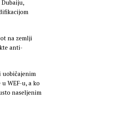
 Dubaiju,
difikacijom
ot na zemlji
kte anti-
i uobičajenim
e u WEF-u, a ko
gusto naseljenim