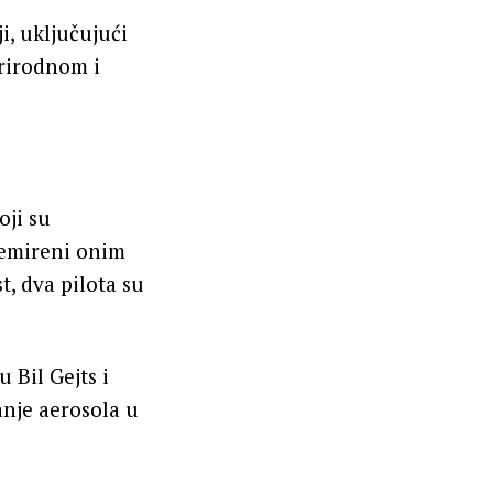
, uključujući
prirodnom i
oji su
nemireni onim
t, dva pilota su
 Bil Gejts i
anje aerosola u