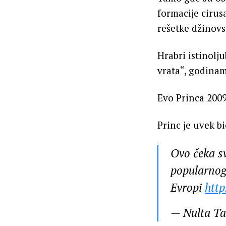
formacije cirus
rešetke džinovs
Hrabri istinolju
vrata“, godina
Evo Princa 2009
Princ je uvek b
Ovo čeka sv
popularnog 
Evropi
htt
— Nulta T