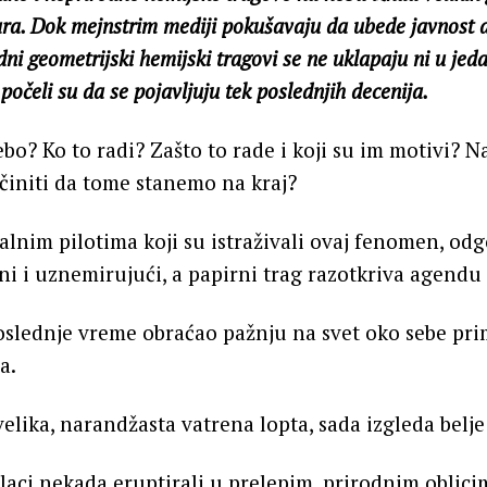
ara. Dok mejnstrim mediji pokušavaju da ubede javnost
udni geometrijski hemijski tragovi se ne uklapaju ni u jed
počeli su da se pojavljuju tek poslednjih decenija.
bo? Ko to radi? Zašto to rade i koji su im motivi? Na
činiti da tome stanemo na kraj?
lnim pilotima koji su istraživali ovaj fenomen, od
ni i uznemirujući, a papirni trag razotkriva agendu 
oslednje vreme obraćao pažnju na svet oko sebe prim
a.
elika, narandžasta vatrena lopta, sada izgleda belje
aci nekada eruptirali u prelepim, prirodnim oblicim