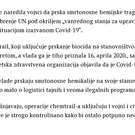
e naredila vojsci da prska smrtonosne hemijske tra
brenje UN pod okriljem „vanrednog stanja za uprav
ituacijom izazvanom Covid-19“.
il, koji uključuje prskanje biocida na stanovništvo
retom, a vlada ga je tiho priznala 16. aprila 2020.,
etska zdravstvena organizacija objavila da je Covid
lade prskaju smrtonosne hemikalije na svoje stanov
 malo o logistici tajnih i veoma ilegalnih program
šnjavaju, operacije chemtrail-a uključuju i vojni i ci
́e je strogo kontrolisano kako bi ostalo potpuno n