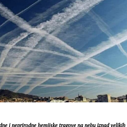
udne i neprirodne hemijske tragove na nebu iznad velikih