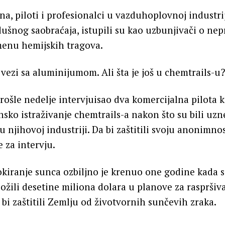
a, piloti i profesionalci u vazduhoplovnoj industriji
ušnog saobraćaja, istupili su kao uzbunjivači o ne
enu hemijskih tragova.
 vezi sa aluminijumom. Ali šta je još u chemtrails-u?
prošle nedelje intervjuisao dva komercijalna pilota k
nsko istraživanje chemtrails-a nakon što su bili uz
u njihovoj industriji. Da bi zaštitili svoju anonimnos
 za intervju.
lokiranje sunca ozbiljno je krenuo one godine kada su
ožili desetine miliona dolara u planove za raspršiv
bi zaštitili Zemlju od životvornih sunčevih zraka.