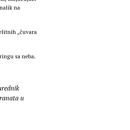
nalik na
 elitnih „čuvara
ringu sa neba.
urednik
granata u