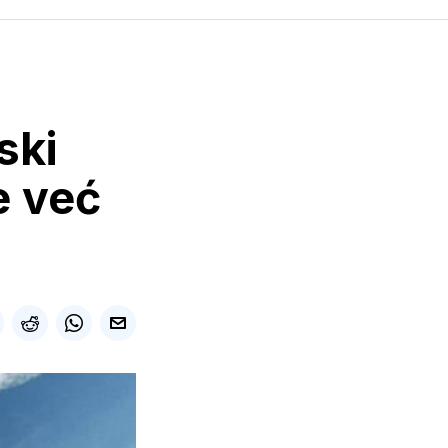
ski
e već