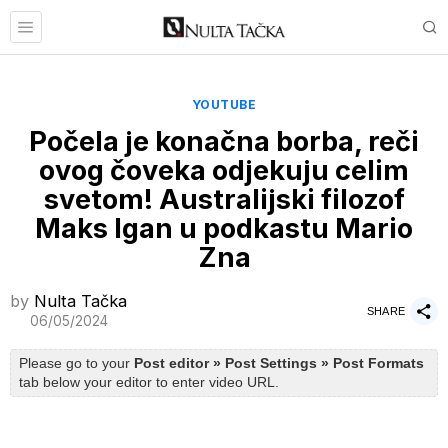
YOUTUBE
Počela je konačna borba, reči
ovog čoveka odjekuju celim
svetom! Australijski filozof
Maks Igan u podkastu Mario
Zna
by
Nulta Tačka
SHARE
06/05/2024
Please go to your
Post editor » Post Settings » Post Formats
tab below your editor to enter video URL.