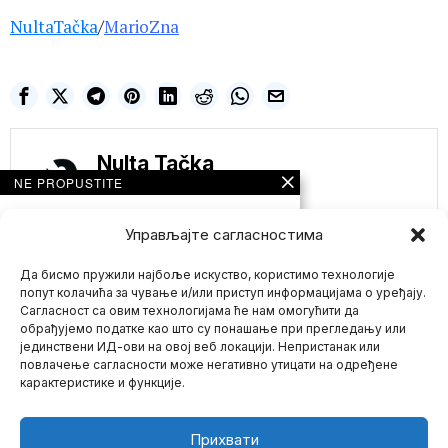
NultaTačka
/
MarioZna
Nulta Tačka
NE PROPUSTITE
Bajden: Mi Ukrajini
nismo dali blanko
Управљајте сагласностима
ček, ali pomoć će
dobijati „neprekidno“
Да бисмо пружили најбоље искуство, користимо технологије
Vašington — Američki
попут колачића за чување и/или приступ информацијама о уређају.
predsednik Džo Bajden
Сагласност са овим технологијама ће нам омогућити да
rekao je da očekuje
обрађујемо податке као што су понашање при прегледању или
MEDIJI
јединствени ИД-ови на овој веб локацији. Непристанак или
Mario zna Youtube
PROGLAŠAVAJU
повлачење сагласности може негативно утицати на одређене
„KLIMATSKA
карактеристике и функције.
ZATVARANJA“
Impressum
Kontakt
O Nama
„TEORIJOM ZAVERE“
DOK SE INDIJA
SPREMA DA UVEDE
Прихвати