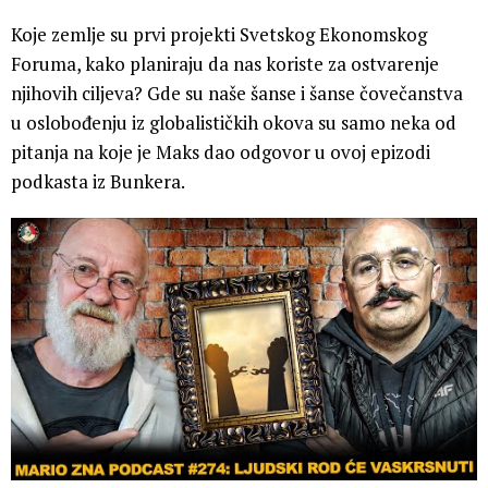
Koje zemlje su prvi projekti Svetskog Ekonomskog
Foruma, kako planiraju da nas koriste za ostvarenje
njihovih ciljeva? Gde su naše šanse i šanse čovečanstva
u oslobođenju iz globalističkih okova su samo neka od
pitanja na koje je Maks dao odgovor u ovoj epizodi
podkasta iz Bunkera.