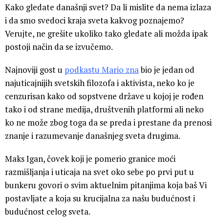
Kako gledate današnji svet? Da li mislite da nema izlaza
i da smo svedoci kraja sveta kakvog poznajemo?
Verujte, ne grešite ukoliko tako gledate ali možda ipak
postoji način da se izvučemo.
Najnoviji gost u
podkastu Mario zna
bio je jedan od
najuticajnijih svetskih filozofa i aktivista, neko ko je
cenzurisan kako od sopstvene države u kojoj je rođen
tako i od strane medija, društvenih platformi ali neko
ko ne može zbog toga da se preda i prestane da prenosi
znanje i razumevanje današnjeg sveta drugima.
Maks Igan, čovek koji je pomerio granice moći
razmišljanja i uticaja na svet oko sebe po prvi put u
bunkeru govori o svim aktuelnim pitanjima koja baš Vi
postavljate a koja su krucijalna za našu budućnost i
budućnost celog sveta.