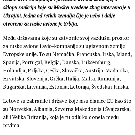
sklopu sankcija koje su Moskvi uvedene zbog intervencije u
Ukrajini. Jedna od retkih zemalja čije je nebo i dalje
otvoreno za ruske avione je Srbija.
Među državama koje su zatvorile svoj vazdušni prostor
za ruske avione i avio-kompanije su uglavnom zemlje
Evropske unije. To su Nemačka, Francuska, Irska, Island,
Španija, Portugal, Belgija, Danska, Luksemburg,
Holandija, Poljska, Češka, Slovačka, Austrija, Mađarska,
Hrvatska, Slovenija, Grčka, Italija, Malta, Rumunija,
Bugarska, Litvanija, Estonija, Letonija, Švedska i Finska.
Letove su zabranile i države koje nisu članice EU kao što
su Norveška, Albanija, Severna Makedonija i Švajcarska,
ali i Velika Britanija, koja je tu odluku donela među
prvima.