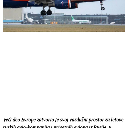
Veći deo Evrope zatvorio je svoj vazdušni prostor za letove
ruskih avio-kompanija i privatnih aviona iz Rusije, u