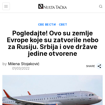
СВЕ ВЕСТИ
·
СВЕТ
Pogledajte! Ovo su zemlje
Evrope koje su zatvorile nebo
za Rusiju. Srbija i ove države
jedine otvorene
by
Milena Stojaković
SHARE
01/03/2022