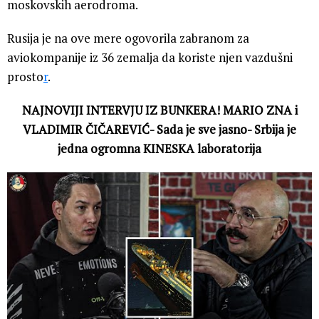
moskovskih aerodroma.
Rusija je na ove mere ogovorila zabranom za
aviokompanije iz 36 zemalja da koriste njen vazdušni
prosto
r
.
NAJNOVIJI INTERVJU IZ BUNKERA! MARIO ZNA i
VLADIMIR ČIČAREVIĆ- Sada je sve jasno- Srbija je
jedna ogromna KINESKA laboratorija