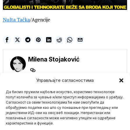
Nulta Tačka
/Agencije
Milena Stojaković
Управљајте сагласностима
Да бисмо пружили најбоље искуство, користимо технологије
попут колачића за чување и/или приступ информацијама о уређају.
NE PROPUSTITE
Сагласност са овим технологијама ће нам омогућити да
обрађујемо податке као што су понашање при прегледању или
ŠTA BI?! DIREKTOR
јединствени ИД-ови на овој веб локацији. Непристанак или
Mario zna Youtube
TVITERA DŽEK DORSI
повлачење сагласности може негативно утицати на одређене
PODNOSI OSTAVKU!
карактеристике и функције.
Očekuje se da bi izvršni
Impressum
Kontakt
O Nama
direktor kompanije Twitter