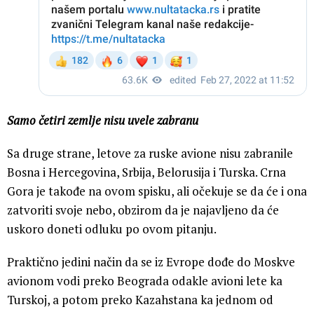
Samo četiri zemlje nisu uvele zabranu
Sa druge strane, letove za ruske avione nisu zabranile
Bosna i Hercegovina, Srbija, Belorusija i Turska. Crna
Gora je takođe na ovom spisku, ali očekuje se da će i ona
zatvoriti svoje nebo, obzirom da je najavljeno da će
uskoro doneti odluku po ovom pitanju.
Praktično jedini način da se iz Evrope dođe do Moskve
avionom vodi preko Beograda odakle avioni lete ka
Turskoj, a potom preko Kazahstana ka jednom od