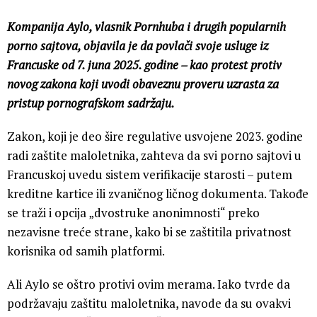
Kompanija Aylo, vlasnik Pornhuba i drugih popularnih
porno sajtova, objavila je da povlači svoje usluge iz
Francuske od 7. juna 2025. godine – kao protest protiv
novog zakona koji uvodi obaveznu proveru uzrasta za
pristup pornografskom sadržaju.
Zakon, koji je deo šire regulative usvojene 2023. godine
radi zaštite maloletnika, zahteva da svi porno sajtovi u
Francuskoj uvedu sistem verifikacije starosti – putem
kreditne kartice ili zvaničnog ličnog dokumenta. Takođe
se traži i opcija „dvostruke anonimnosti“ preko
nezavisne treće strane, kako bi se zaštitila privatnost
korisnika od samih platformi.
Ali Aylo se oštro protivi ovim merama. Iako tvrde da
podržavaju zaštitu maloletnika, navode da su ovakvi