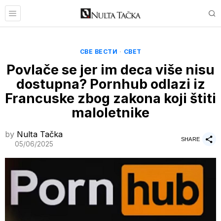
СВЕ ВЕСТИ
·
СВЕТ
Povlače se jer im deca više nisu
dostupna? Pornhub odlazi iz
Francuske zbog zakona koji štiti
maloletnike
by
Nulta Tačka
SHARE
05/06/2025