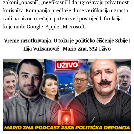
zakoni „opasni“, „neefikasni“ i da ugrožavaju privatnost
korisnika. Kompanija predlaže da se verifikacija uzrasta
radi na nivou uređaja, putem već postojećih funkcija
koje nude Google, Apple i Microsoft.
Vreme razotkrivanja: U toku je političko čišćenje Srbije |
Ilija Vuksanović | Mario Zna, 332 Uživo