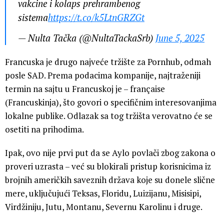
vakcine i kolaps prehrambenog
sistema
https://t.co/k5LtnGRZGt
— Nulta Tačka (@NultaTackaSrb)
June 5, 2025
Francuska je drugo najveće tržište za Pornhub, odmah
posle SAD. Prema podacima kompanije, najtraženiji
termin na sajtu u Francuskoj je – française
(Francuskinja), što govori o specifičnim interesovanjima
lokalne publike. Odlazak sa tog tržišta verovatno će se
osetiti na prihodima.
Ipak, ovo nije prvi put da se Aylo povlači zbog zakona o
proveri uzrasta – već su blokirali pristup korisnicima iz
brojnih američkih saveznih država koje su donele slične
mere, uključujući Teksas, Floridu, Luizijanu, Misisipi,
Virdžiniju, Jutu, Montanu, Severnu Karolinu i druge.