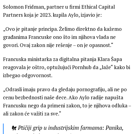
Solomon Fridman, partner u firmi Ethical Capital
Partners koja je 2023. kupila Aylo, izjavio je:
„Ovo je pitanje principa. Želimo direktno da kažemo
građanima Francuske ono što im njihova vlada ne
govori. Ovaj zakon nije rešenje – on je opasnost.“
Francuska ministarka za digitalna pitanja Klara Šapa
reagovala je oštro, optužujući Pornhub da „laže“ kako bi
izbegao odgovornost.
„Odrasli imaju pravo da gledaju pornografiju, ali ne po
cenu bezbednosti naše dece. Ako Aylo radije napušta
Francusku nego da primeni zakon, to je njihova odluka –
ali zakon će važiti za sve.“
🐔 Ptičiji grip u industrijskim farmama: Panika,