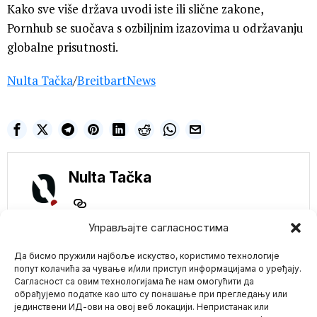
Kako sve više država uvodi iste ili slične zakone,
Pornhub se suočava s ozbiljnim izazovima u održavanju
globalne prisutnosti.
Nulta Tačka
/
BreitbartNews
Nulta Tačka
Управљајте сагласностима
NE PROPUSTITE
Да бисмо пружили најбоље искуство, користимо технологије
HIT! Konstrakta
nastupa na
попут колачића за чување и/или приступ информацијама о уређају.
Evroprajdu u
Сагласност са овим технологијама ће нам омогућити да
Beogradu- Do juče je
обрађујемо податке као што су понашање при прегледању или
slavile patriote i
јединствени ИД-ови на овој веб локацији. Непристанак или
Mario zna Youtube
konzervativci na