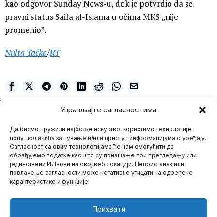
kao odgovor Sunday News-u, dok je potvrdio da se
pravni status Saifa al-Islama u očima MKS „nije
promenio”.
Nulta Tačka
/
RT
NE PROPUSTITE
Управљајте сагласностима
Milena Stojaković
DR MERKOLA tužio
Google zbog
Да бисмо пружили најбоље искуство, користимо технологије
uklanjanja njegovog
попут колачића за чување и/или приступ информацијама о уређају.
YOUTUBE kanala
Сагласност са овим технологијама ће нам омогућити да
Džozef Merkola, lekar sa
обрађујемо податке као што су понашање при прегледању или
Floride poznat po
јединствени ИД-ови на овој веб локацији. Непристанак или
promociji prirodnih
повлачење сагласности може негативно утицати на одређене
zdravstvenih
карактеристике и функције.
Lični kuvar Baraka
Obame pronađen
mrtav u blizini
Прихвати
Mario zna Youtube
porodične kuće