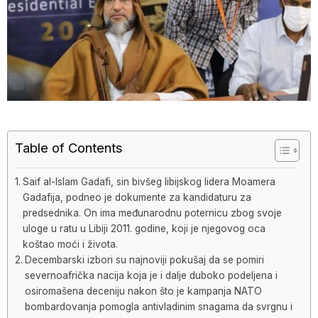
Table of Contents
Saif al-Islam Gadafi, sin bivšeg libijskog lidera Moamera
Gadafija, podneo je dokumente za kandidaturu za
predsednika. On ima međunarodnu poternicu zbog svoje
uloge u ratu u Libiji 2011. godine, koji je njegovog oca
koštao moći i života.
Decembarski izbori su najnoviji pokušaj da se pomiri
severnoafrička nacija koja je i dalje duboko podeljena i
osiromašena deceniju nakon što je kampanja NATO
bombardovanja pomogla antivladinim snagama da svrgnu i