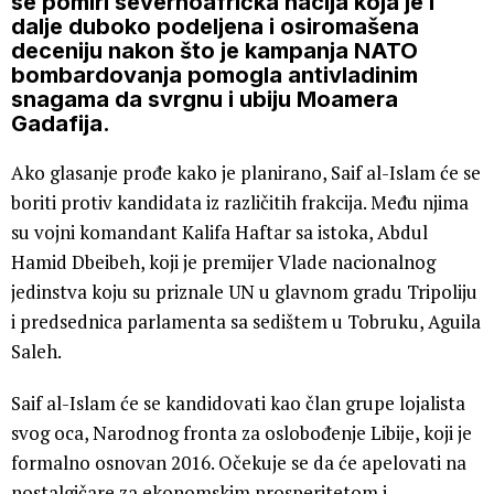
se pomiri severnoafrička nacija koja je i
dalje duboko podeljena i osiromašena
deceniju nakon što je kampanja NATO
bombardovanja pomogla antivladinim
snagama da svrgnu i ubiju Moamera
Gadafija.
Ako glasanje prođe kako je planirano, Saif al-Islam će se
boriti protiv kandidata iz različitih frakcija. Među njima
su vojni komandant Kalifa Haftar sa istoka, Abdul
Hamid Dbeibeh, koji je premijer Vlade nacionalnog
jedinstva koju su priznale UN u glavnom gradu Tripoliju
i predsednica parlamenta sa sedištem u Tobruku, Aguila
Saleh.
Saif al-Islam će se kandidovati kao član grupe lojalista
svog oca, Narodnog fronta za oslobođenje Libije, koji je
formalno osnovan 2016. Očekuje se da će apelovati na
nostalgičare za ekonomskim prosperitetom i