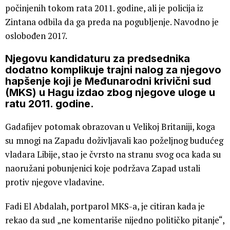
počinjenih tokom rata 2011. godine, ali je policija iz
Zintana odbila da ga preda na pogubljenje. Navodno je
oslobođen 2017.
Njegovu kandidaturu za predsednika
dodatno komplikuje trajni nalog za njegovo
hapšenje koji je Međunarodni krivični sud
(MKS) u Hagu izdao zbog njegove uloge u
ratu 2011. godine.
Gadafijev potomak obrazovan u Velikoj Britaniji, koga
su mnogi na Zapadu doživljavali kao poželjnog budućeg
vladara Libije, stao je čvrsto na stranu svog oca kada su
naoružani pobunjenici koje podržava Zapad ustali
protiv njegove vladavine.
Fadi El Abdalah, portparol MKS-a, je citiran kada je
rekao da sud „ne komentariše nijedno političko pitanje“,