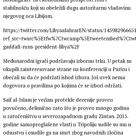
stabilnošću koji su obeležili dugu autoritarnu vladavinu
njegovog oca Libijom.
https://twitter.com/LibyaalahrarEN/status/14598296665
ref_src=twsrc%5Etfw%7Ctwcamp%5Etweetembed%7Ctw
gaddafi-runs-president-libya%2F
Međunarodni igrači podržavaju izbornu trku. U petak su
okupili zainteresovane strane na konferenciji u Parizu i
obećali su da će podržati ishod izbora. Još uvek nema
dogovora o pravilima po kojima će se izbori održati.
Saif al-Islam je većinu protekle decenije proveo
povučeno, delimično zato što je proveo mnogo godina
u zatočeništvu u severozapadnom gradu Zintan. 2015.
godine samoproglašene vlasti u Tripoliju sudile su mu u
odsustvu i osudile ga na smrt zbog navodnih zločina