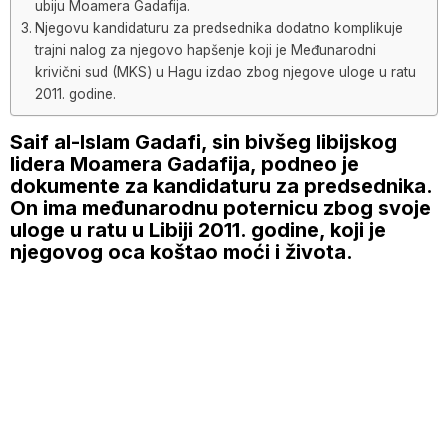
ubiju Moamera Gadafija.
Njegovu kandidaturu za predsednika dodatno komplikuje
trajni nalog za njegovo hapšenje koji je Međunarodni
krivični sud (MKS) u Hagu izdao zbog njegove uloge u ratu
2011. godine.
Saif al-Islam Gadafi, sin bivšeg libijskog
lidera Moamera Gadafija, podneo je
dokumente za kandidaturu za predsednika.
On ima međunarodnu poternicu zbog svoje
uloge u ratu u Libiji 2011. godine, koji je
njegovog oca koštao moći i života.