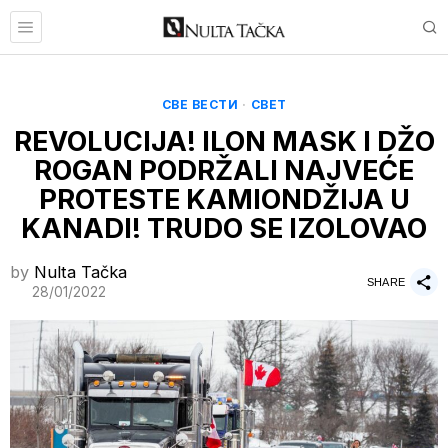
СВЕ ВЕСТИ
·
СВЕТ
REVOLUCIJA! ILON MASK I DŽO
ROGAN PODRŽALI NAJVEĆE
PROTESTE KAMIONDŽIJA U
KANADI! TRUDO SE IZOLOVAO
by
Nulta Tačka
SHARE
28/01/2022