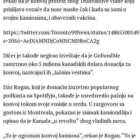
rekao da je konvoj protest zbog Trudeauove vlade koja
prisiljava vozače da nose maske čak i kada su sami u
svojim kamionima, i obaveznih vakcina.
https://twitter.com/Toronto99News/status/1486550014
s=20&t=AeDIAMNDjCoMNCMDBoCA2g
Dičer je takođe negirao izveštaje da je GoFundMe
zamrznuo oko 5 miliona kanadskih dolara donacija za
konvoj, nazivajući ih „lažnim vestima“.
Džo Rogan, koji je domaćin izuzetno popularnog
podkasta na Spotifyju, takođe je usredsredio pažnju na
konvoj tokom svoje emisije u sredu. U razgovoru sa
gostom iz Montreala, pokazao je snimak kamiondžija i
opisao da je Kanada „u revoltu“ zbog vladinih mera.
„To je ogroman konvoj kamiona“, rekao je Rogan. “To je