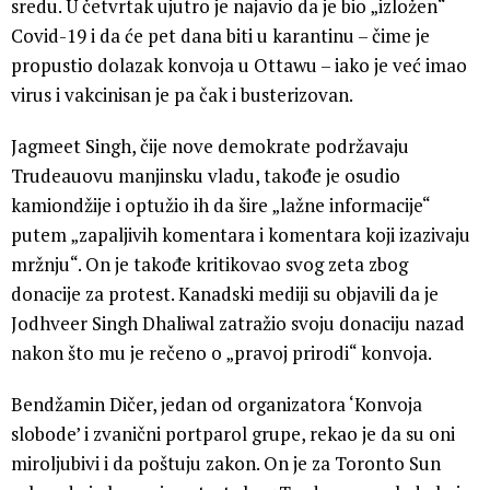
sredu. U četvrtak ujutro je najavio da je bio „izložen“
Covid-19 i da će pet dana biti u karantinu – čime je
propustio dolazak konvoja u Ottawu – iako je već imao
virus i vakcinisan je pa čak i busterizovan.
Jagmeet Singh, čije nove demokrate podržavaju
Trudeauovu manjinsku vladu, takođe je osudio
kamiondžije i optužio ih da šire „lažne informacije“
putem „zapaljivih komentara i komentara koji izazivaju
mržnju“. On je takođe kritikovao svog zeta zbog
donacije za protest. Kanadski mediji su objavili da je
Jodhveer Singh Dhaliwal zatražio svoju donaciju nazad
nakon što mu je rečeno o „pravoj prirodi“ konvoja.
Bendžamin Dičer, jedan od organizatora ‘Konvoja
slobode’ i zvanični portparol grupe, rekao je da su oni
miroljubivi i da poštuju zakon. On je za Toronto Sun