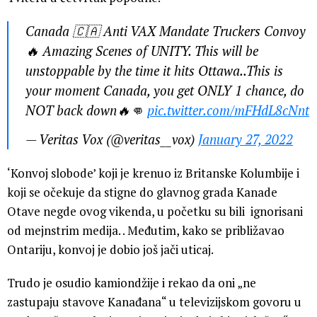
Canada 🇨🇦 Anti VAX Mandate Truckers Convoy
🔥 Amazing Scenes of UNITY. This will be
unstoppable by the time it hits Ottawa..This is
your moment Canada, you get ONLY 1 chance, do
NOT back down🔥👊
pic.twitter.com/mFHdL8cNnt
— Veritas Vox (@veritas__vox)
January 27, 2022
‘Konvoj slobode’ koji je krenuo iz Britanske Kolumbije i
koji se očekuje da stigne do glavnog grada Kanade
Otave negde ovog vikenda, u početku su bili ignorisani
od mejnstrim medija. . Međutim, kako se približavao
Ontariju, konvoj je dobio još jači uticaj.
Trudo je osudio kamiondžije i rekao da oni „ne
zastupaju stavove Kanađana“ u televizijskom govoru u