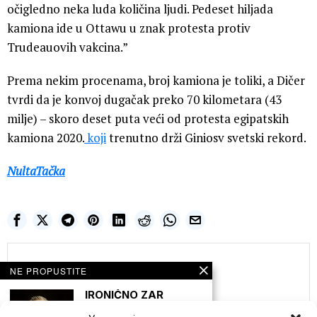
očigledno neka luda količina ljudi. Pedeset hiljada
kamiona ide u Ottawu u znak protesta protiv
Trudeauovih vakcina.”
Prema nekim procenama, broj kamiona je toliki, a Dičer
tvrdi da je konvoj dugačak preko 70 kilometara (43
milje) – skoro deset puta veći od protesta egipatskih
kamiona 2020.
koji
trenutno drži Giniosv svetski rekord.
NultaTačka
Nulta Tačka
NE PROPUSTITE
IRONIČNO ZAR
NE?!POTPUNO
VAKCINISANI