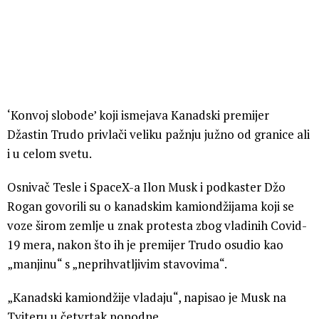
‘Konvoj slobode’ koji ismejava Kanadski premijer
Džastin Trudo privlači veliku pažnju južno od granice ali
i u celom svetu.
Osnivač Tesle i SpaceX-a Ilon Musk i podkaster Džo
Rogan govorili su o kanadskim kamiondžijama koji se
voze širom zemlje u znak protesta zbog vladinih Covid-
19 mera, nakon što ih je premijer Trudo osudio kao
„manjinu“ s „neprihvatljivim stavovima“.
„Kanadski kamiondžije vladaju“, napisao je Musk na
Tviteru u četvrtak popodne.