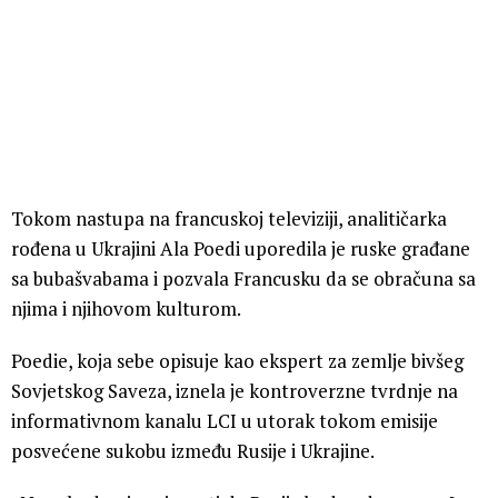
Tokom nastupa na francuskoj televiziji, analitičarka
rođena u Ukrajini Ala Poedi uporedila je ruske građane
sa bubašvabama i pozvala Francusku da se obračuna sa
njima i njihovom kulturom.
Poedie, koja sebe opisuje kao ekspert za zemlje bivšeg
Sovjetskog Saveza, iznela je kontroverzne tvrdnje na
informativnom kanalu LCI u utorak tokom emisije
posvećene sukobu između Rusije i Ukrajine.