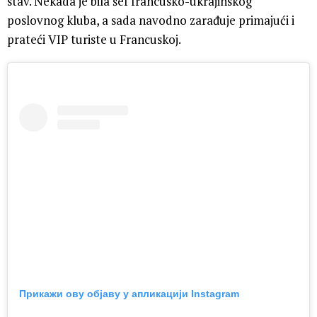
stav. Nekada je bila šef francusko-ukrajinskog
poslovnog kluba, a sada navodno zarađuje primajući i
prateći VIP turiste u Francuskoj.
Прикажи ову објаву у апликацији Instagram