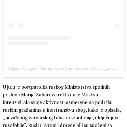
Објава коју дели Intelligence & Comportement (@alla_poedie_france)
U julu je portparolka ruskog Ministarstva spoljnih
poslova Marija Zaharova rekla da je Moskva
intenzivirala svoje aktivnosti usmerene na podršku
ruskim građanima u inostranstvu zbog, kako je opisala,
„neviđenog varvarskog talasa ksenofobije, uključujući i
rusofobije“. Rusi u Evropi i drugde bili su suočeni sa