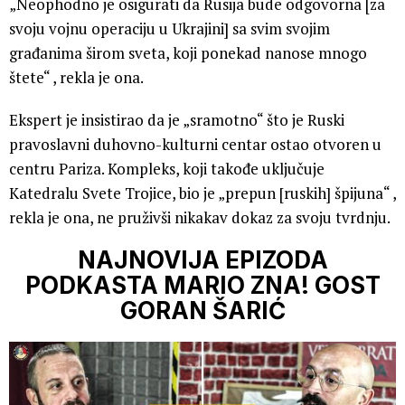
„Neophodno je osigurati da Rusija bude odgovorna [za
svoju vojnu operaciju u Ukrajini] sa svim svojim
građanima širom sveta, koji ponekad nanose mnogo
štete“ , rekla je ona.
Ekspert je insistirao da je „sramotno“ što je Ruski
pravoslavni duhovno-kulturni centar ostao otvoren u
centru Pariza. Kompleks, koji takođe uključuje
Katedralu Svete Trojice, bio je „prepun [ruskih] špijuna“ ,
rekla je ona, ne pruživši nikakav dokaz za svoju tvrdnju.
NAJNOVIJA EPIZODA
PODKASTA MARIO ZNA! GOST
GORAN ŠARIĆ