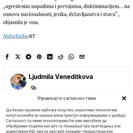
„agresivnim napadima i pretnjama, diskriminacijom… na
osnovu nacionalnosti, jezika, državljanstva i stava“ ,
objasnila je ona.
NultaTačka
/RT
Ljudmila Veneditkova
Управљајте сагласностима
NE PROPUSTITE
Devojčice
Да бисмо пружили најбоље искуство, користимо технологије
zlostavljane u
попут колачића за чување и/или приступ информацијама о уређају.
bazenima Nemačke i
Сагласност са овим технологијама ће нам омогућити да
Austrije: Da li je ovo
обрађујемо податке као што су понашање при прегледању или
cena imigracije?
јединствени ИД-ови на овој веб локацији. Непристанак или
Mario zna Youtube