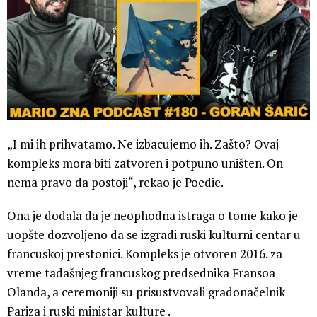
„I mi ih prihvatamo. Ne izbacujemo ih. Zašto? Ovaj
kompleks mora biti zatvoren i potpuno uništen. On
nema pravo da postoji“, rekao je Poedie.
Ona je dodala da je neophodna istraga o tome kako je
uopšte dozvoljeno da se izgradi ruski kulturni centar u
francuskoj prestonici. Kompleks je otvoren 2016. za
vreme tadašnjeg francuskog predsednika Fransoa
Olanda, a ceremoniji su prisustvovali gradonačelnik
Pariza i ruski ministar kulture .