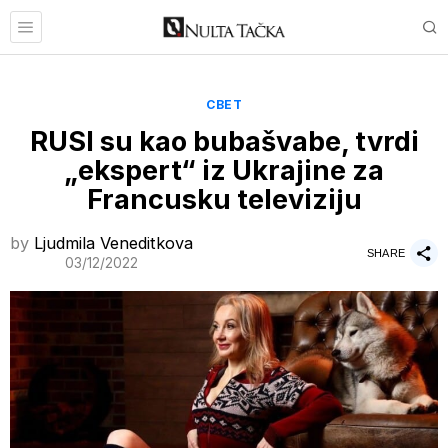
СВЕТ
RUSI su kao bubašvabe, tvrdi
„ekspert“ iz Ukrajine za
Francusku televiziju
by
Ljudmila Veneditkova
SHARE
03/12/2022