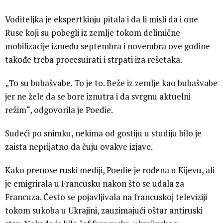
Voditeljka je ekspertkinju pitala i da li misli da i one
Ruse koji su pobegli iz zemlje tokom delimične
mobilizacije između septembra i novembra ove godine
takođe treba procesuirati i strpati iza rešetaka.
„To su bubašvabe. To je to. Beže iz zemlje kao bubašvabe
jer ne žele da se bore iznutra i da svrgnu aktuelni
režim“, odgovorila je Poedie.
Sudeći po snimku, nekima od gostiju u studiju bilo je
zaista neprijatno da čuju ovakve izjave.
Kako prenose ruski mediji, Poedie je rođena u Kijevu, ali
je emigrirala u Francusku nakon što se udala za
Francuza. Često se pojavljivala na francuskoj televiziji
tokom sukoba u Ukrajini, zauzimajući oštar antiruski