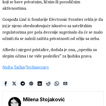
koji se bave privatnim, ličnim ili porodičnim
aktivnostima.
Gospođa Linč iz fondacije Electronic Frontier rekla je da
joj je njeno obeshrabrujuće iskustvo sa satelitskim
regulatorima pre pola decenije sugerisalo da će se malo
učiniti da se naloži zaštita privatnosti od očiju sa neba.
Albedo i njegovi pristalice, dodala je ona, „operišu sa
slepim očima i ne vide posledice“ za ljudska prava.
Nulta Tačka
/
Technocracy
Milena Stojaković