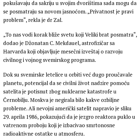
pokušavaju da sakriju u svojim dvorištima sada mogu da
se posmatraju sa novom jasnoćom. „Privatnost je pravi
problem“, rekla je dr Zal.
„To nas vodi korak bliže svetu koji Veliki brat posmatra“,
dodao je Džonatan C. Mekdauel, astrofizičar sa
Harvarda koji objavljuje mesečni izveštaj o razvoju
civilnog i vojnog svemirskog programa.
Dok su svemirske letelice u orbiti već dugo proučavale
planetu, potencijal da se civilni život nadzire pomoću
satelita je potisnut zbog nuklearne katastrofe u
Černobilju. Moskva je negirala bilo kakve ozbiljne
probleme. Ali nevojni američki satelit napravio je sliku
29. aprila 1986, pokazujući da je jezgro reaktora puklo u
vatrenom proboju koji je izbacivao smrtonosne
radioaktivne ostatke u atmosferu.