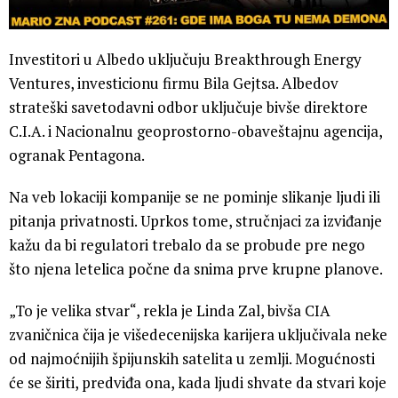
Investitori u Albedo uključuju Breakthrough Energy
Ventures, investicionu firmu Bila Gejtsa. Albedov
strateški savetodavni odbor uključuje bivše direktore
C.I.A. i Nacionalnu geoprostorno-obaveštajnu agencija,
ogranak Pentagona.
Na veb lokaciji kompanije se ne pominje slikanje ljudi ili
pitanja privatnosti. Uprkos tome, stručnjaci za izviđanje
kažu da bi regulatori trebalo da se probude pre nego
što njena letelica počne da snima prve krupne planove.
„To je velika stvar“, rekla je Linda Zal, bivša CIA
zvaničnica čija je višedecenijska karijera uključivala neke
od najmoćnijih špijunskih satelita u zemlji. Mogućnosti
će se širiti, predviđa ona, kada ljudi shvate da stvari koje