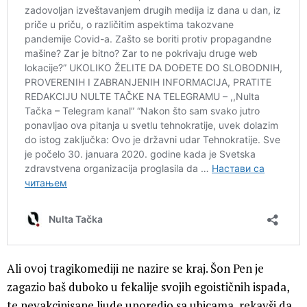
Ali ovoj tragikomediji ne nazire se kraj. Šon Pen je
zagazio baš duboko u fekalije svojih egoističnih ispada,
te nevakcinisane ljude uporedio sa ubicama, rekavši da