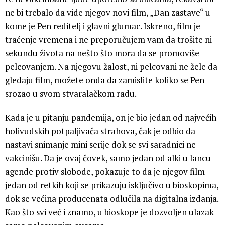
ne bi trebalo da vide njegov novi film, „Dan zastave“ u
kome je Pen reditelj i glavni glumac. Iskreno, film je
traćenje vremena i ne preporučujem vam da trošite ni
sekundu života na nešto što mora da se promoviše
pelcovanjem. Na njegovu žalost, ni pelcovani ne žele da
gledaju film, možete onda da zamislite koliko se Pen
srozao u svom stvaralačkom radu.
Kada je u pitanju pandemija, on je bio jedan od najvećih
holivudskih potpaljivača strahova, čak je odbio da
nastavi snimanje mini serije dok se svi saradnici ne
vakcinišu. Da je ovaj čovek, samo jedan od alki u lancu
agende protiv slobode, pokazuje to da je njegov film
jedan od retkih koji se prikazuju isključivo u bioskopima,
dok se većina producenata odlučila na digitalna izdanja.
Kao što svi već i znamo, u bioskope je dozvoljen ulazak