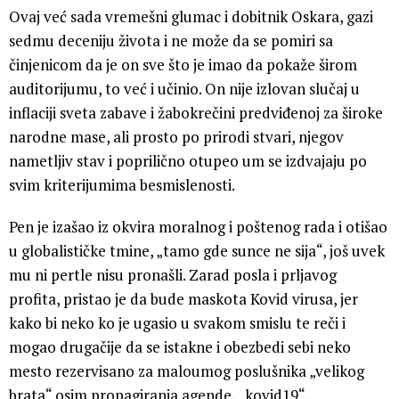
Ovaj već sada vremešni glumac i dobitnik Oskara, gazi
sedmu deceniju života i ne može da se pomiri sa
činjenicom da je on sve što je imao da pokaže širom
auditorijumu, to već i učinio. On nije izlovan slučaj u
inflaciji sveta zabave i žabokrečini predviđenoj za široke
narodne mase, ali prosto po prirodi stvari, njegov
nametljiv stav i poprilično otupeo um se izdvajaju po
svim kriterijumima besmislenosti.
Pen je izašao iz okvira moralnog i poštenog rada i otišao
u globalističke tmine, „tamo gde sunce ne sija“, još uvek
mu ni pertle nisu pronašli. Zarad posla i prljavog
profita, pristao je da bude maskota Kovid virusa, jer
kako bi neko ko je ugasio u svakom smislu te reči i
mogao drugačije da se istakne i obezbedi sebi neko
mesto rezervisano za maloumog poslušnika „velikog
brata“ osim propagiranja agende, „kovid19“.