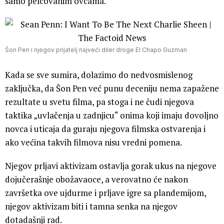
samo pelcovanim ovcama.
Šon Pen i njegov prijatelj najveći diler droge El Chapo Guzman
Kada se sve sumira, dolazimo do nedvosmislenog
zaključka, da Šon Pen već punu deceniju nema zapažene
rezultate u svetu filma, pa stoga i ne čudi njegova
taktika „uvlačenja u zadnjicu“ onima koji imaju dovoljno
novca i uticaja da guraju njegova filmska ostvarenja i
ako većina takvih filmova nisu vredni pomena.
Njegov prljavi aktivizam ostavlja gorak ukus na njegove
dojučerašnje obožavaoce, a verovatno će nakon
završetka ove ujdurme i prljave igre sa plandemijom,
njegov aktivizam biti i tamna senka na njegov
dotadašnji rad.