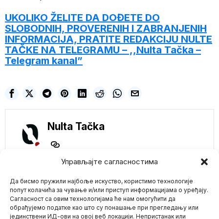
UKOLIKO ŽELITE DA DOĐETE DO
SLOBODNIH, PROVERENIH I ZABRANJENIH
INFORMACIJA, PRATITE REDAKCIJU NULTE
TAČKE NA TELEGRAMU – ,,Nulta Tačka –
Telegram kanal”
Nulta Tačka
Управљајте сагласностима
NE PROPUSTITE
Na Olimpijskim
Да бисмо пружили најбоље искуство, користимо технологије
igrama u Parizu 2024.
попут колачића за чување и/или приступ информацијама о уређају.
alkohol će biti
Сагласност са овим технологијама ће нам омогућити да
zabranjen za sve
обрађујемо податке као што су понашање при прегледању или
osim za VIP goste
јединствени ИД-ови на овој веб локацији. Непристанак или
Mario zna Youtube