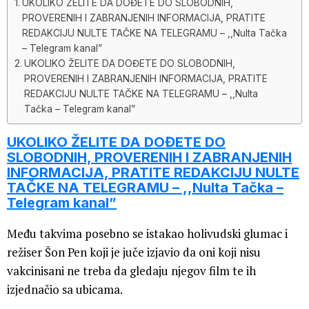
UKOLIKO ŽELITE DA DOĐETE DO SLOBODNIH,
PROVERENIH I ZABRANJENIH INFORMACIJA, PRATITE
REDAKCIJU NULTE TAČKE NA TELEGRAMU – ,,Nulta Tačka
– Telegram kanal”
UKOLIKO ŽELITE DA DOĐETE DO SLOBODNIH,
PROVERENIH I ZABRANJENIH INFORMACIJA, PRATITE
REDAKCIJU NULTE TAČKE NA TELEGRAMU – ,,Nulta
Tačka – Telegram kanal”
UKOLIKO ŽELITE DA DOĐETE DO
SLOBODNIH, PROVERENIH I ZABRANJENIH
INFORMACIJA, PRATITE REDAKCIJU NULTE
TAČKE NA TELEGRAMU – ,,Nulta Tačka –
Telegram kanal”
Među takvima posebno se istakao holivudski glumac i
režiser Šon Pen koji je juče izjavio da oni koji nisu
vakcinisani ne treba da gledaju njegov film te ih
izjednačio sa ubicama.