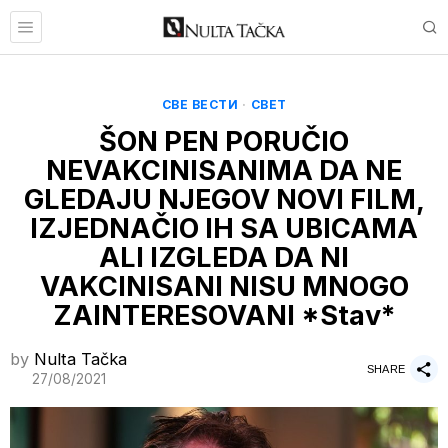
СВЕ ВЕСТИ
·
СВЕТ
ŠON PEN PORUČIO
NEVAKCINISANIMA DA NE
GLEDAJU NJEGOV NOVI FILM,
IZJEDNAČIO IH SA UBICAMA
ALI IZGLEDA DA NI
VAKCINISANI NISU MNOGO
ZAINTERESOVANI *Stav*
by
Nulta Tačka
SHARE
27/08/2021