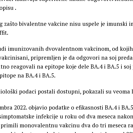
opisu .
g zašto bivalentne vakcine nisu uspele je imunski i
fit.
judi imunizovanih dvovalentnom vakcinom, od kojih 
vakcinisani, pripremljen je da odgovori na soj pred
tno reagovali na epitope koje dele BA.4 i BA.5 i soj
itope na BA.4 i BA.5.
ološki podaci postali dostupni, pokazali su veoma l
mbra 2022. objavio podatke o efikasnosti BA.4 i BA
simptomatske infekcije u roku od dva meseca nakon
u primili monovalentnu vakcinu dva do tri meseca ra