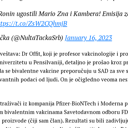
 Ronin ugostili Mario Zna i Kambera! Emisija 
ttps://t.co/ZsW2CQhmjB
ačka (@NultaTackaSrb)
January 16, 2023
štava: Dr Offit, koji je profesor vakcinologije i pr
niverzitetu u Pensilvaniji, detaljno je prošao kroz pr
a se bivalentne vakcine preporučuju u SAD za sve s
vantnih podaci od ljudi. On je očigledno veoma ne
istraživači iz kompanija Pfizer-BioNTech i Moderna p
im bivalentnim vakcinama Savetodavnom odboru FDA
proizvode (čiji sam član). Rezultati su bili zadivljuj