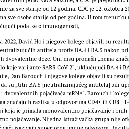
ne za sve starije od 12 godina. CDC je 12. oktobra 2
na sve osobe starije od pet godina. U tom trenutk
učujući podatke o imunogenosti,
a 2022, David Ho i njegove kolege objavili su rezulta
neutralizujućih antitela protiv BA.4 i BA.5 nakon pr
i dvovalentne doze. Oni nisu pronašli „nema znača
bilo koje varijante SARS-CoV-2“, uključujući BA.4 i B
ije, Dan Barouch i njegove kolege objavili su rezult
i da su „titri BA.5 [neutralizirajućeg antitela] bili 
i dvovalentnih pojačivača mRNA“. Barouch i kolege
ma značajnih razlika u odgovorima CD4+ ili CD8+ T-
i koja je primala monovalentno pojačavanje i onih 
tno pojačavanje. Nijedna istraživačka grupa nije otk
čivači izazivaju superiorne imune odgovore. Rezulta