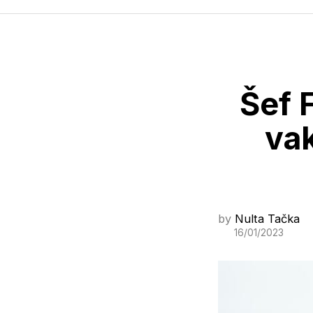
Šef 
vak
by
Nulta Tačka
16/01/2023