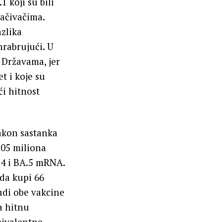
1 koji su bili
ačivačima.
zlika
hrabrujući. U
 Državama, jer
t i koje su
ći hitnost
nakon sastanka
105 miliona
.4 i BA.5 mRNA.
 da kupi 66
udi obe vakcine
a hitnu
bivalentne