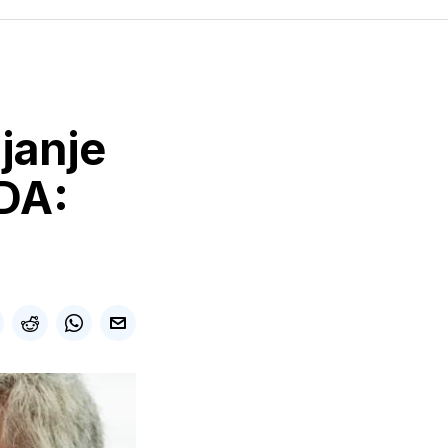
janje
IDA: