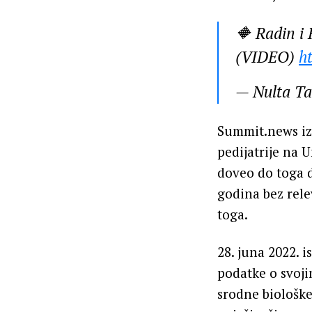
🔶 Radin i
(VIDEO)
h
— Nulta T
Summit.news izve
pedijatrije na U
doveo do toga d
godina bez rele
toga.
28. juna 2022. 
podatke o svoj
srodne biološke 