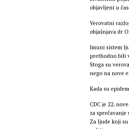
objavljeni u čas
Verovatni razlo
objašnjava dr Of
Imuni sistem l
prethodno bili 
Stoga su verova
nego na nove ep
Kada su epidemi
CDC je 22. nove
za sprečavanje 
Za ljude koji s