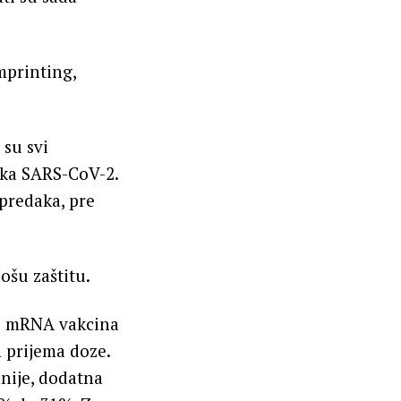
mprinting,
su svi
aka SARS-CoV-2.
 predaka, pre
ošu zaštitu.
.5 mRNA vakcina
 prijema doze.
nije, dodatna