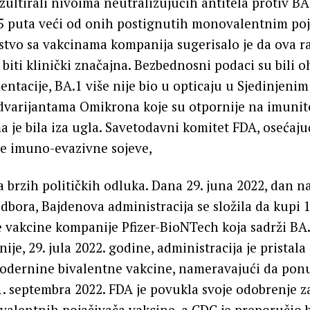
zultirali nivoima neutralizujućih antitela protiv BA.
75 puta veći od onih postignutih monovalentnim poj
tvo sa vakcinama kompanija sugerisalo je da ova ra
biti klinički značajna. Bezbednosni podaci su bili o
ntacije, BA.1 više nije bio u opticaju u Sjedinjenim
varijantama Omikrona koje su otpornije na imunite
ma je bila iza ugla. Savetodavni komitet FDA, osećaju
e imuno-evazivne sojeve,
ija brzih političkih odluka. Dana 29. juna 2022, dan 
bora, Bajdenova administracija se složila da kupi 
 vakcine kompanije Pfizer-BioNTech koja sadrži BA
je, 29. jula 2022. godine, administracija je pristala
odernine bivalentne vakcine, nameravajući da pon
 1. septembra 2022. FDA je povukla svoje odobrenje z
alentnih pojačivača vakcine, a CDC je preporučio 