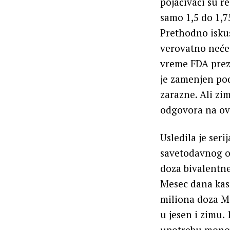
pojačivači su re
samo 1,5 do 1,
Prethodno iskus
verovatno neće 
vreme FDA preze
je zamenjen pod
zarazne. Ali zi
odgovora na ov
Usledila je ser
savetodavnog od
doza bivalentne
Mesec dana kasni
miliona doza M
u jesen i zimu.
upotrebu monov