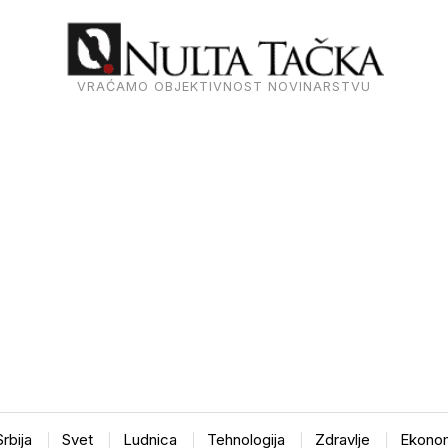
VRAĆAMO OBJEKTIVNOST NOVINARSTVU
Srbija
Svet
Ludnica
Tehnologija
Zdravlje
Ekonom