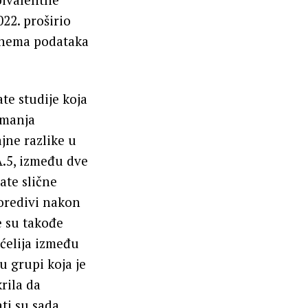
022. proširio
u nema podataka
te studije koja
imanja
jne razlike u
A.5, između dve
ate slične
uporedivi nakon
 su takođe
ćelija između
u grupi koja je
rila da
ti su sada