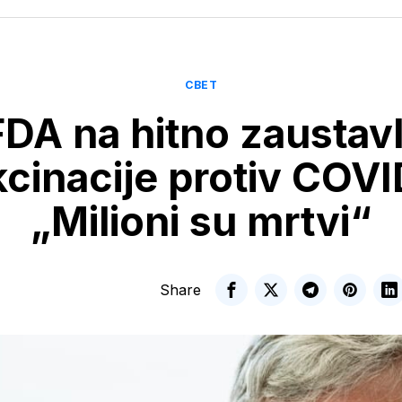
СВЕТ
FDA na hitno zaustavl
cinacije protiv COV
„Milioni su mrtvi“
Share