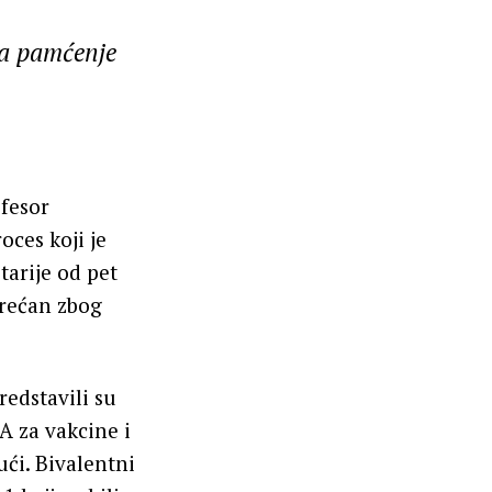
za pamćenje
ofesor
oces koji je
tarije od pet
srećan zbog
redstavili su
 za vakcine i
ući. Bivalentni