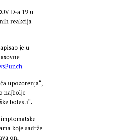
 COVID-a 19 u
nih reakcija
apisao je u
 masovne
wsPunch
iča upozorenja“,
o najbolje
ške bolesti“.
 simptomatske
nama koje sadrže
ava on.