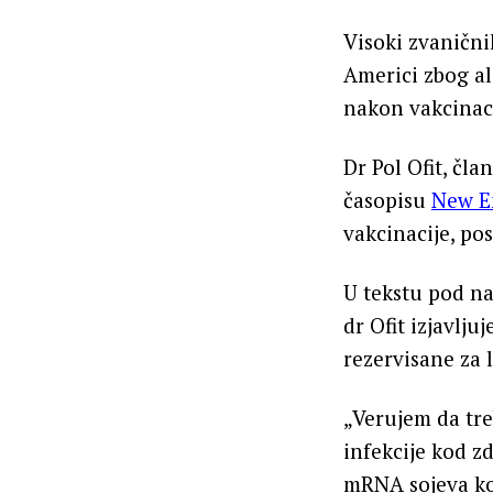
Visoki zvanični
Americi zbog al
nakon vakcinaci
Dr Pol Ofit, čl
časopisu
New E
vakcinacije, po
U tekstu pod na
dr Ofit izjavlj
rezervisane za l
„Verujem da tr
infekcije kod z
mRNA sojeva koj