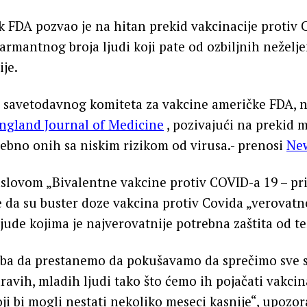
k FDA pozvao je na hitan prekid vakcinacije protiv
armantnog broja ljudi koji pate od ozbiljnih neželje
je.
an savetodavnog komiteta za vakcine američke FDA, n
ngland Journal of Medicine
, pozivajući na prekid
sebno onih sa niskim rizikom od virusa.- prenosi
Ne
slovom „Bivalentne vakcine protiv COVID-a 19 – pr
uje da su buster doze vakcina protiv Covida „verovatn
jude kojima je najverovatnije potrebna zaštita od te
eba da prestanemo da pokušavamo da sprečimo sve
dravih, mladih ljudi tako što ćemo ih pojačati vakci
i bi mogli nestati nekoliko meseci kasnije“, upozor