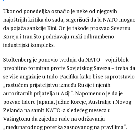
Ukor od ponedeljka označio je neke od njegovih
najoštrijih kritika do sada, sugerišući da bi NATO mogao
da pojača sankcije Kini. On je takođe prozvao Severnu
Koreju i Iran što podržavaju ruski odbrambeno-
industrijski kompleks.
Stoltenberg je ponovio tvrdnju da NATO – vojni blok
prvobitno formiran protiv Sovjetskog Saveza – treba da
se više angažuje u Indo-Pacifiku kako bi se suprotstavio
„rastućem prijateljstvu između Rusije i njenih
autoritarnih prijatelja u Aziji“. Napomenuo je da je
pozvao lidere Japana, Južne Koreje, Australije i Novog
Zelanda na samit NATO-a sledećeg meseca u
Vašingtonu da zajedno rade na održavanju
„međunarodnog poretka zasnovanog na pravilima“.