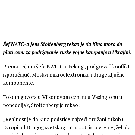
Šef NATO-a Jens Stoltenberg rekao je da Kina mora da
plati cenu za podržavanje ruske vojne kampanje u Ukrajini.
Prema rečima šefa NATO-a, Peking „podgreva“ konflikt
isporučujući Moskvi mikroelektroniku i druge ključne
komponente.
Tokom govora u Vilsonovom centru u Vašingtonu u
ponedeljak, Stoltenberg je rekao:
„Realnost je da Kina podstiče najveći oružani sukob u
Evropi od Drugog svetskog rata……U isto vreme, želi da