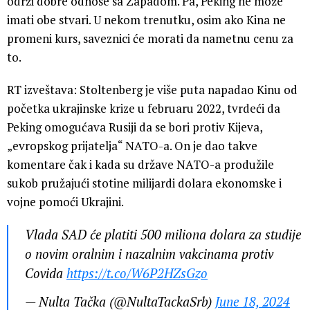
održi dobre odnose sa Zapadom. Pa, Peking ne može
imati obe stvari. U nekom trenutku, osim ako Kina ne
promeni kurs, saveznici će morati da nametnu cenu za
to.
RT izveštava: Stoltenberg je više puta napadao Kinu od
početka ukrajinske krize u februaru 2022, tvrdeći da
Peking omogućava Rusiji da se bori protiv Kijeva,
„evropskog prijatelja“ NATO-a. On je dao takve
komentare čak i kada su države NATO-a produžile
sukob pružajući stotine milijardi dolara ekonomske i
vojne pomoći Ukrajini.
Vlada SAD će platiti 500 miliona dolara za studije
o novim oralnim i nazalnim vakcinama protiv
Covida
https://t.co/W6P2HZsGzo
— Nulta Tačka (@NultaTackaSrb)
June 18, 2024