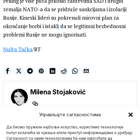
Peking je više puta prkosio zahtevima SAD i drugih
zemalja NATO-a da se pridruže sankcijama i izolaciji
Rusije. Kineski lideri su pokrenuli mirovni plan za
okončanje borbi i istakl
i
da se legitimni bezbednosni
problemi Rusije ne mogu ignorisati.
Nulta Tačka
/RT
Milena Stojaković
Управљајте сагласностима
NE PROPUSTITE
Да бисмо пружили најбоље искуство, користимо технологије
попут колачића за чување и/или приступ информацијама о уређају.
Stoltenberg: Ukrajina
Сагласност са овим технологијама ће нам омогућити да