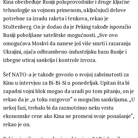
Kina obezbeđuje Rusiji poluprovodnike i druge ključne
tehnologije sa vojnom primenom, uključujući delove
potrebne za izradu raketa i tenkova, rekao je
Stoltenberg. On je dodao da je Peking takođe isporučio
Rusiji poboljšane satelitske mogućnosti. „Sve ovo
omogućava Moskvi da nanese još više smrti i razaranja
Ukrajini, ojača odbrambeno-industrijsku bazu Rusije i
izbegne uticaj sankcija i kontrole izvoza.
Šef NATO-a je takođe govorio o svojoj zabrinutosti za
Kinu u intervjuu za Bi-Bi-Si u ponedeljak. Upitan šta bi
zapadni vojni blok mogao da uradi po tom pitanju, on je
rekao da je „u toku razgovor“ o mogućim sankcijama. „U
nekoj fazi, trebalo bi da razmotrimo neku vrstu
ekonomske cene ako Kina ne promeni svoje ponašanje“,
rekao je on.