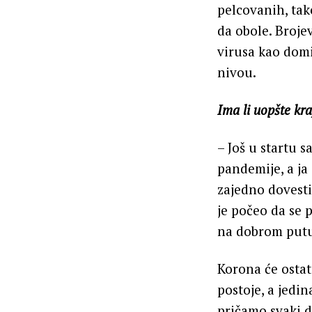
pelcovanih, tak
da obole. Brojev
virusa kao domi
nivou.
Ima li uopšte kr
– Još u startu 
pandemije, a ja
zajedno dovesti 
je počeo da se 
na dobrom pu
Korona će ostat
postoje, a jedin
pričamo svaki d