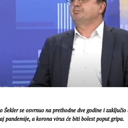
o Šekler se osvrnuo na prethodne dve godine i zaključio 
raj pandemije, a korona virus će biti bolest poput gripa.