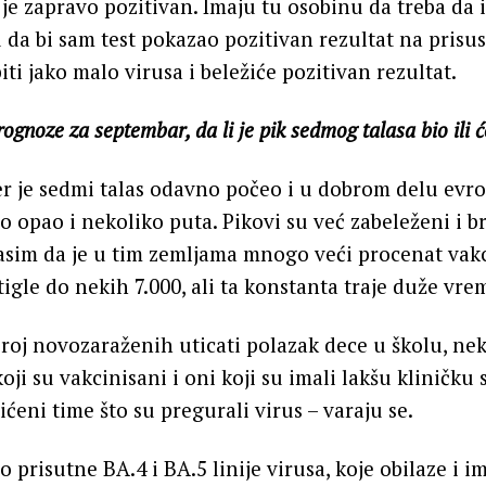
 je zapravo pozitivan. Imaju tu osobinu da treba da 
 da bi sam test pokazao pozitivan rezultat na prisus
ti jako malo virusa i beležiće pozitivan rezultat.
gnoze za septembar, da li je pik sedmog talasa bio ili će
er je sedmi talas odavno počeo i u dobrom delu evr
no opao i nekoliko puta. Pikovi su već zabeleženi i br
sim da je u tim zemljama mnogo veći procenat vakc
tigle do nekih 7.000, ali ta konstanta traje duže vre
roj novozaraženih uticati polazak dece u školu, nek
 koji su vakcinisani i oni koji su imali lakšu kliničku 
ićeni time što su pregurali virus – varaju se.
prisutne BA.4 i BA.5 linije virusa, koje obilaze i i