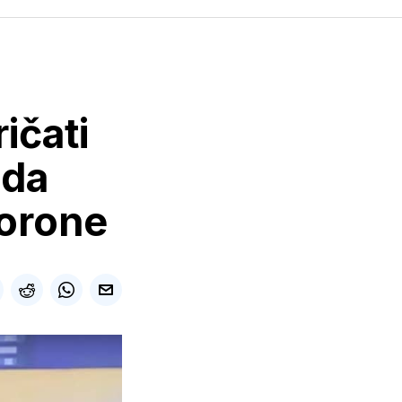
ičati
 da
korone