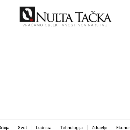
VRAĆAMO OBJEKTIVNOST NOVINARSTVU
Srbija
Svet
Ludnica
Tehnologija
Zdravlje
Ekonom