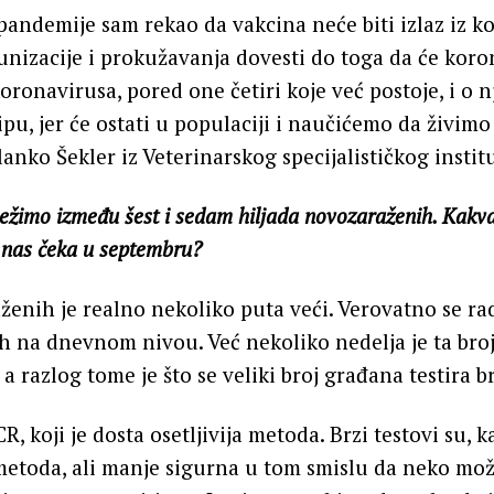
pandemije sam rekao da vakcina neće biti izlaz iz ko
nizacije i prokužavanja dovesti do toga da će koro
koronavirusa, pored one četiri koje već postoje, i o 
ipu, jer će ostati u populaciji i naučićemo da živimo
anko Šekler iz Veterinarskog specijalističkog instit
žimo između šest i sedam hiljada novozaraženih. Kakva
a nas čeka u septembru?
ženih je realno nekoliko puta veći. Verovatno se radi
h na dnevnom nivou. Već nekoliko nedelja je ta bro
 a razlog tome je što se veliki broj građana testira 
R, koji je dosta osetljivija metoda. Brzi testovi su, 
metoda, ali manje sigurna u tom smislu da neko mo