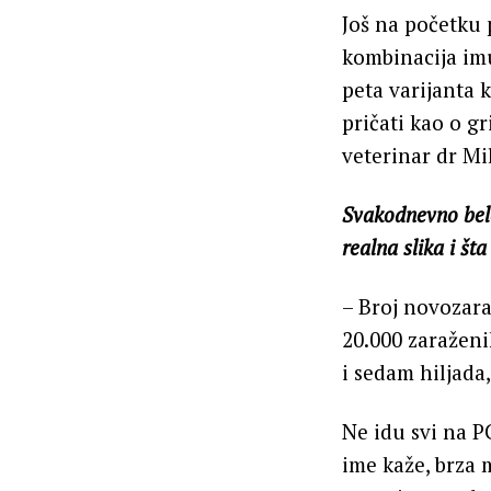
Još na početku 
kombinacija imu
peta varijanta 
pričati kao o gr
veterinar dr Mil
Svakodnevno bele
realna slika i št
– Broj novozara
20.000 zaraženi
i sedam hiljada,
Ne idu svi na PC
ime kaže, brza 