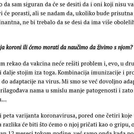
o da sam siguran da će se desiti da i oni koji nisu v
i će porasti, ali se nadam da, ukoliko bude prisutna 
nantna, ne bi trebalo da se desi da ima više obole
aja koroni ili ćemo morati da naučimo da živimo s njom?
sam rekao da vakcina neće rešiti problem i, evo, u d
 i dalje stojim iza toga. Kombinacija imunizacije i p
do adaptacije na virus. Mi smo se već dovoljno adapt
prilagođava nama u smislu manje patogenosti i zat
tu…
i peta varijanta koronavirusa, pored one četiri koje
a razlika će biti što ćemo o njoj pričati kao o gripu,
an 12 meseci tokom godine, već samo onda kada post