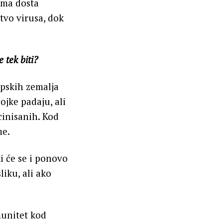
ima dosta
tvo virusa, dok
 tek biti?
opskih zemalja
ojke padaju, ali
inisanih. Kod
me.
i će se i ponovo
sliku, ali ako
munitet kod