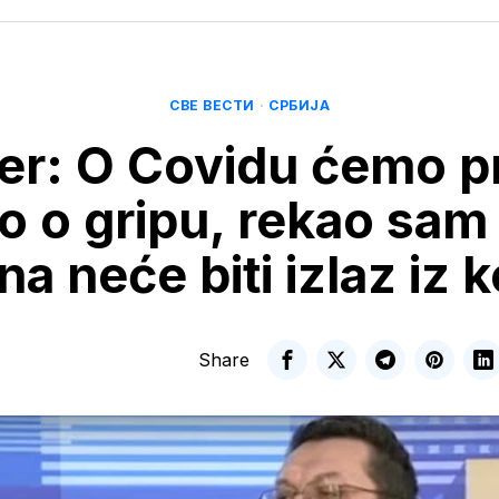
СВЕ ВЕСТИ
·
СРБИЈА
er: O Covidu ćemo pr
o o gripu, rekao sam
na neće biti izlaz iz 
Share