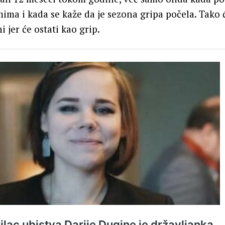
mima i kada se kaže da je sezona gripa počela. Tako 
i jer će ostati kao grip.