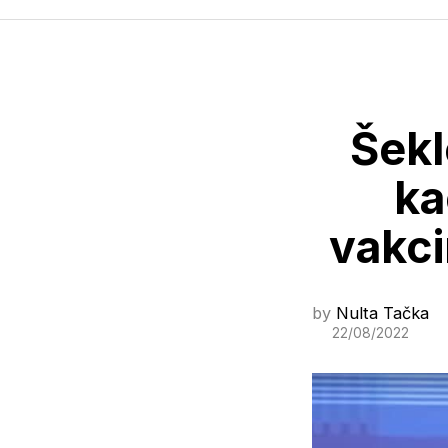
Šekl
ka
vakci
by
Nulta Tačka
22/08/2022