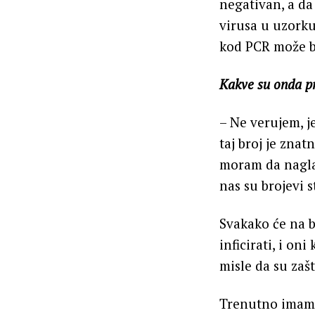
negativan, a da
virusa u uzorku
kod PCR može bi
Kakve su onda pro
– Ne verujem, j
taj broj je znat
moram da nagla
nas su brojevi s
Svakako će na b
inficirati, i oni
misle da su zašt
Trenutno imamo 