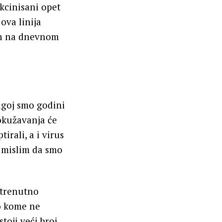
akcinisani opet
ova linija
lih na dnevnom
rugoj smo godini
rokužavanja će
irali, a i virus
o mislim da smo
 trenutno
 o kome ne
oji veći broj