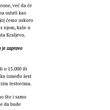
rone, već da će
na ostati kao
njoj ćemo uskoro
 s njom, kaže u
uta Kraljevo.
 je zapravo
 o 15.000 ili
jka između šest
brzim testovima.
kao što i samo
že da bude