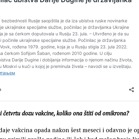
 četvrtu dozu vakcine, koliko ona štiti od omikrona?
 daje vakcina opada nakon šest meseci i odavno je 