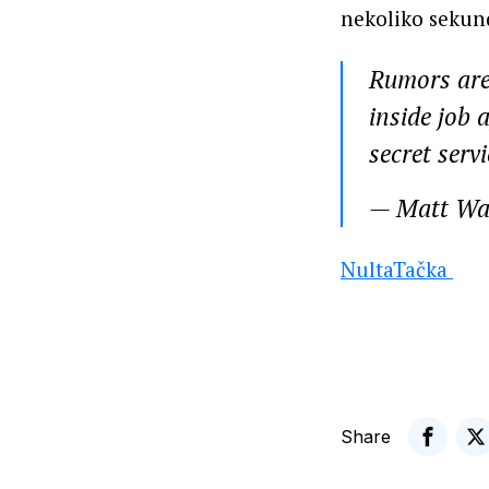
nekoliko sekund
Rumors are
inside job 
secret serv
— Matt Wa
NultaTačka
Share