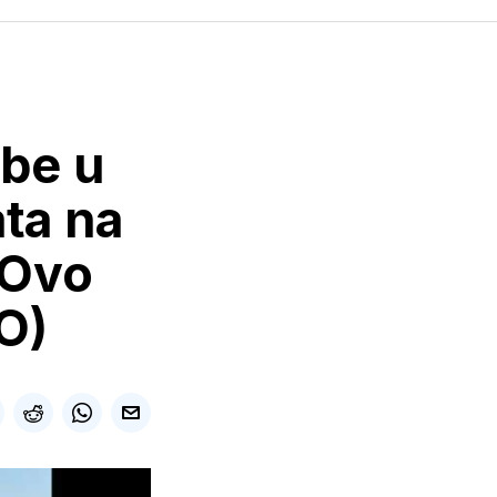
žbe u
ta na
 Ovo
O)