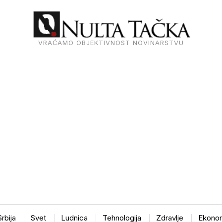
VRAĆAMO OBJEKTIVNOST NOVINARSTVU
Srbija
Svet
Ludnica
Tehnologija
Zdravlje
Ekonom