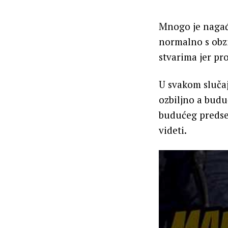
Mnogo je nagađa
normalno s obzi
stvarima jer pr
U svakom slučaju
ozbiljno a budu
budućeg predse
videti.