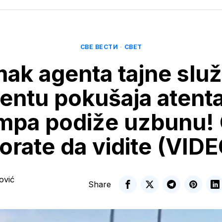
СВЕ ВЕСТИ
·
СВЕТ
ak agenta tajne slu
ntu pokušaja atenta
mpa podiže uzbunu!
orate da vidite (VIDE
ović
Share