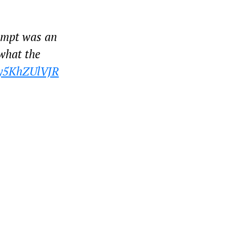
tempt was an
 what the
m/y5KhZUlVJR