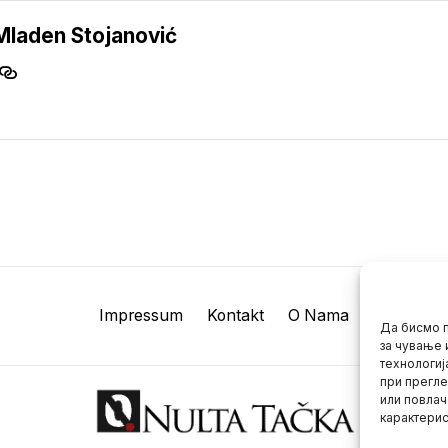
Mladen Stojanović
Impressum
Kontakt
O Nama
Да бисмо п
за чување 
технологиј
при прегле
или повлач
карактерис