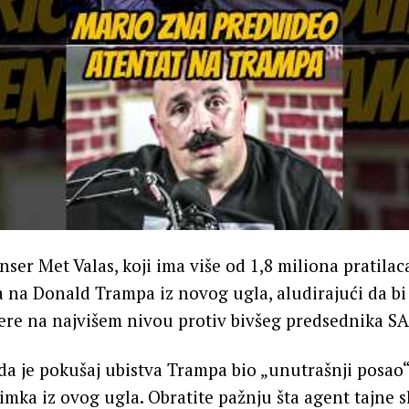
ser Met Valas, koji ima više od 1,8 miliona pratilaca
a na Donald Trampa iz novog ugla, aludirajući da b
ere na najvišem nivou protiv bivšeg predsednika SA
da je pokušaj ubistva Trampa bio „unutrašnji posao
nimka iz ovog ugla. Obratite pažnju šta agent tajne s