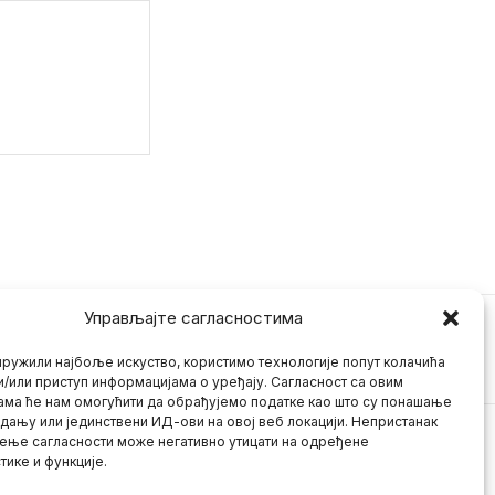
Управљајте сагласностима
ружили најбоље искуство, користимо технологије попут колачића
и/или приступ информацијама о уређају. Сагласност са овим
ама ће нам омогућити да обрађујемо податке као што су понашање
дању или јединствени ИД-ови на овој веб локацији. Непристанак
ење сагласности може негативно утицати на одређене
тике и функције.