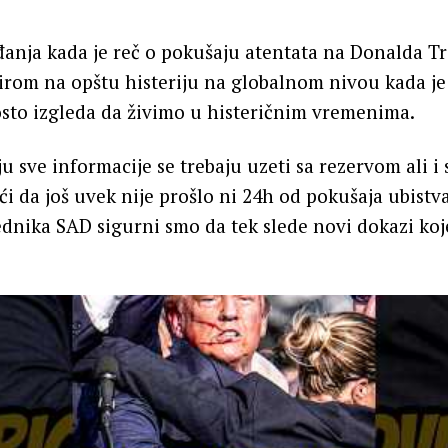
nja kada je reč o pokušaju atentata na Donalda Tr
rom na opštu histeriju na globalnom nivou kada je
osto izgleda da živimo u histeričnim vremenima.
 sve informacije se trebaju uzeti sa rezervom ali i 
ći da još uvek nije prošlo ni 24h od pokušaja ubistva
dnika SAD sigurni smo da tek slede novi dokazi koj