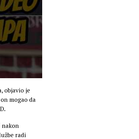
, objavio je
i on mogao da
D.
“ nakon
lužbe radi