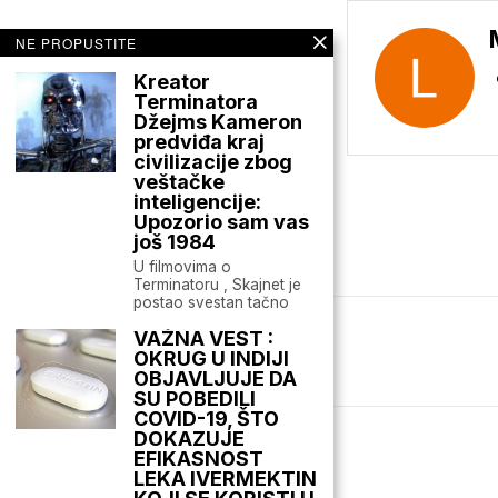
NE PROPUSTITE
Kreator
Terminatora
Džejms Kameron
predviđa kraj
civilizacije zbog
veštačke
inteligencije:
Upozorio sam vas
još 1984
U filmovima o
Terminatoru , Skajnet je
postao svestan tačno
VAŽNA VEST :
Mario zna Youtube
OKRUG U INDIJI
OBJAVLJUJE DA
SU POBEDILI
COVID-19, ŠTO
DOKAZUJE
EFIKASNOST
LEKA IVERMEKTIN