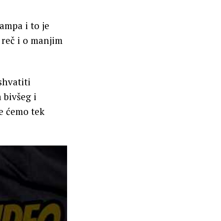
ampa i to je
 reč i o manjim
shvatiti
 bivšeg i
e ćemo tek