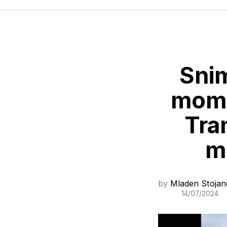
Snim
mome
Tra
m
by
Mladen Stojan
14/07/2024