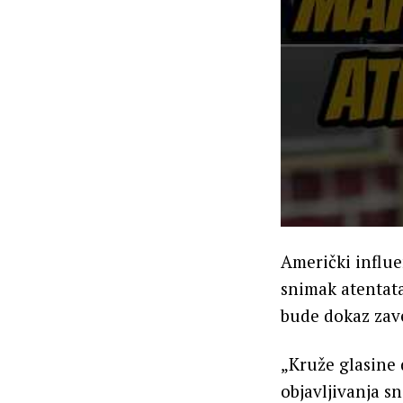
Američki influen
snimak atentat
bude dokaz zav
„Kruže glasine 
objavljivanja s