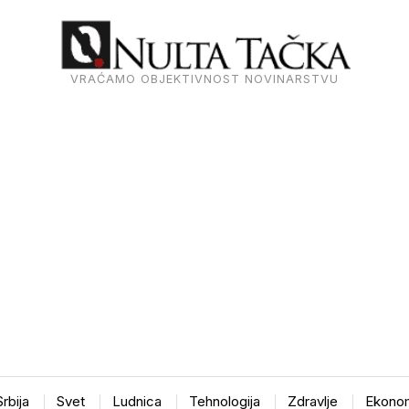
VRAĆAMO OBJEKTIVNOST NOVINARSTVU
Srbija
Svet
Ludnica
Tehnologija
Zdravlje
Ekonom