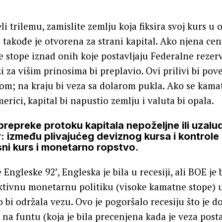
li trilemu, zamislite zemlju koja fiksira svoj kurs u
i takođe je otvorena za strani kapital. Ako njena ce
 stope iznad onih koje postavljaju Federalne rezerv
i za višim prinosima bi preplavio. Ovi prilivi bi pove
m; na kraju bi veza sa dolarom pukla. Ako se kama
rici, kapital bi napustio zemlju i valuta bi opala.
repreke protoku kapitala nepoželjne ili uzalud
r: između plivajućeg deviznog kursa i kontrol
iksni kurs i monetarno ropstvo.
Engleske 92’, Engleska je bila u recesiji, ali BOE je
ktivnu monetarnu politiku (visoke kamatne stope) u
i održala vezu. Ovo je pogoršalo recesiju što je do
 na funtu (koja je bila precenjena kada je veza post