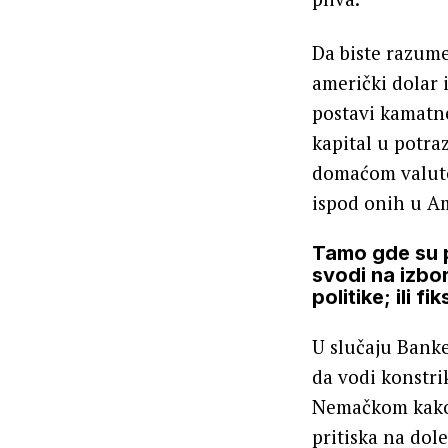
Da biste razume
američki dolar 
postavi kamatne
kapital u potraz
domaćom valuto
ispod onih u Ame
Tamo gde su p
svodi na izbo
politike; ili f
U slučaju Banke 
da vodi konstri
Nemačkom kako b
pritiska na dole