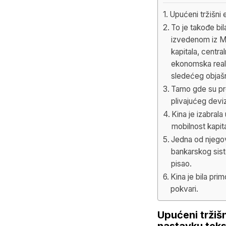
Upućeni tržišni 
To je takođe bi
izvedenom iz M
kapitala, centra
ekonomska realn
sledećeg objaš
Tamo gde su pre
plivajućeg deviz
Kina je izabral
mobilnost kapita
Jedna od njegov
bankarskog sist
pisao.
Kina je bila pri
pokvari.
Upućeni tržišn