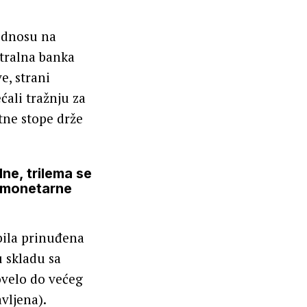
 odnosu na
ntralna banka
e, strani
ćali tražnju za
tne stope drže
ne, trilema se
e monetarne
 bila prinuđena
 skladu sa
velo do većeg
avljena).