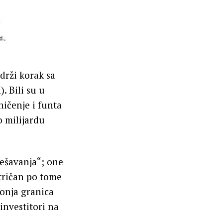
održi korak sa
 Bili su u
ničenje i funta
o milijardu
dešavanja“; one
etričan po tome
donja granica
 investitori na