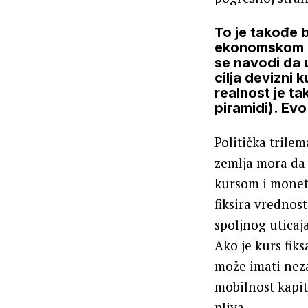
To je takođe b
ekonomskom z
se navodi da 
cilja devizni 
realnost je ta
piramidi). Ev
Politička trile
zemlja mora da 
kursom i moneta
fiksira vrednos
spoljnog uticaj
Ako je kurs fik
može imati nez
mobilnost kapit
pliva.