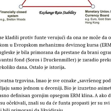
se kladili protiv funte verujući da ona ne može da 
om u Evropskom mehanizmu deviznog kursa (ERM).
gleske je bila primorana da prestane da brani ogra
Kvantni fond (Soros i Druckenmiller) je zaradio prek
koliko dana. Ostalo je istorija.
rovatna trgovina. Imao je sve oznake „savršenog po
avljaju samo jednom u deceniji. Bio je izuzetno asim
o jasno definisan gornjim opsegom ERM klina. A ako 
 su očekivali, znali su da će funta propasti jer su svi
 bili primorani da likvidiraju.