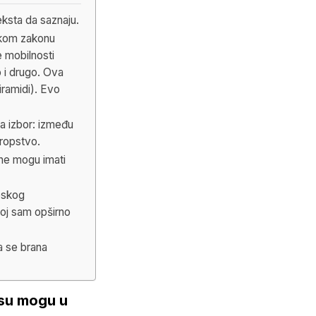
eksta da saznaju.
mskom zakonu
 mobilnosti
o i drugo. Ova
iramidi). Evo
na izbor: između
 ropstvo.
 ne mogu imati
eskog
joj sam opširno
a se brana
nisu mogu u