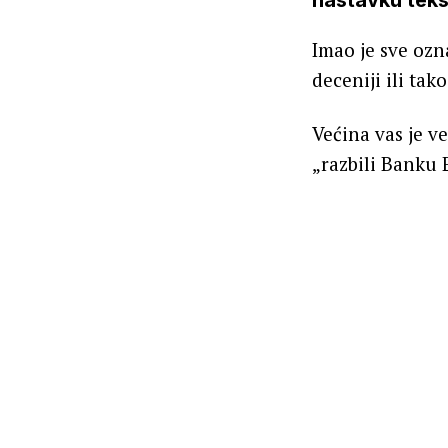
nastavku teks
Imao je sve ozn
deceniji ili ta
Većina vas je 
„razbili Banku 