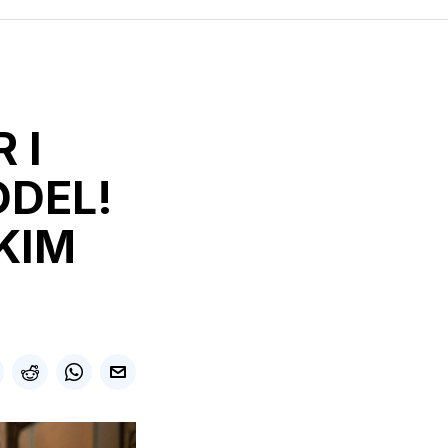
 I
ODEL!
KIM