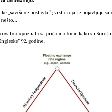
ta da saznaju.
ake „savršene postavke“; vrsta koja se pojavljuje s
ko nešto…
verovatno upoznata sa pričom o tome kako su Soroš 
Engleske” 92. godine.