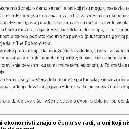
ekonomisti znaju o čemu se radi, a oni koji nisu mogu u nastavku t
la suštinski ubedljiva trgovina. Teza je bila zasnovana na ekono
andel-Flemingovog modela. U njemu se navodi da u svetu visoke
lna banka može da cilja devizni kurs ili kamatnu stopu, ali ne i jedn
ost je takođe poznata kao trilema politike (prikazana na gornjoj p
njenja iz The Economist-a.
preke protoku kapitala nepoželjne ili uzaludne, trilema se svodi 
nog kursa i kontrole monetarne politike; ili fiksni kurs i monetarno
a upravljanje deviznim kursom i monetarnu autonomiju. To znači da
la.
ih tema višeg ubeđenja tokom prošle godine bila je implozija kin
ema i potonja devalvacija juana – tema sa kojom se slažem i o ko
morana da ide sve više i više na papire o ovom problemu i spreči d
i ekonomisti znaju o čemu se radi, a oni koji 