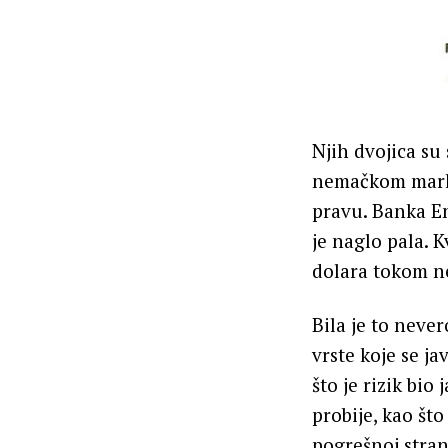
Njih dvojica su 
nemačkom mark
pravu. Banka En
je naglo pala. 
dolara tokom ne
Bila je to neve
vrste koje se j
što je rizik bi
probije, kao što
pogrešnoj strani