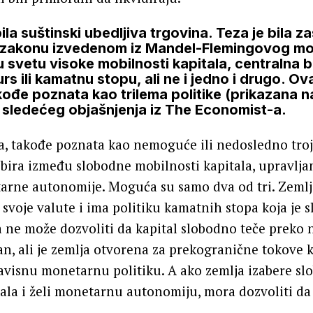
ila suštinski ubedljiva trgovina. Teza je bila 
akonu izvedenom iz Mandel-Flemingovog mod
u svetu visoke mobilnosti kapitala, centralna
kurs ili kamatnu stopu, ali ne i jedno i drugo. 
kođe poznata kao trilema politike (prikazana n
o sledećeg objašnjenja iz The Economist-a.
ma, takođe poznata kao nemoguće ili nedosledno troj
bira između slobodne mobilnosti kapitala, upravlja
rne autonomije. Moguća su samo dva od tri. Zemlja
t svoje valute i ima politiku kamatnih stopa koja je 
a ne može dozvoliti da kapital slobodno teče preko 
san, ali je zemlja otvorena za prekogranične tokove k
avisnu monetarnu politiku. A ako zemlja izabere s
ala i želi monetarnu autonomiju, mora dozvoliti da