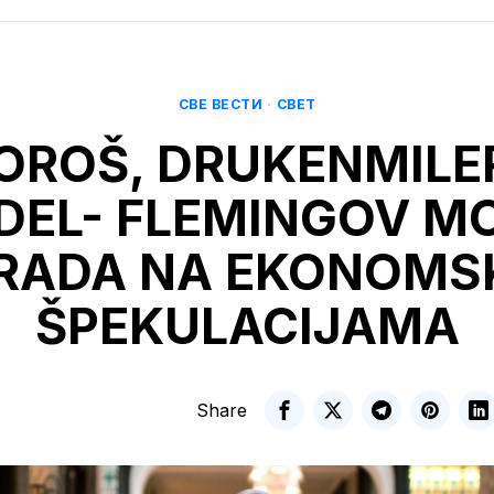
СВЕ ВЕСТИ
·
СВЕТ
OROŠ, DRUKENMILER
EL- FLEMINGOV M
RADA NA EKONOMS
ŠPEKULACIJAMA
Share