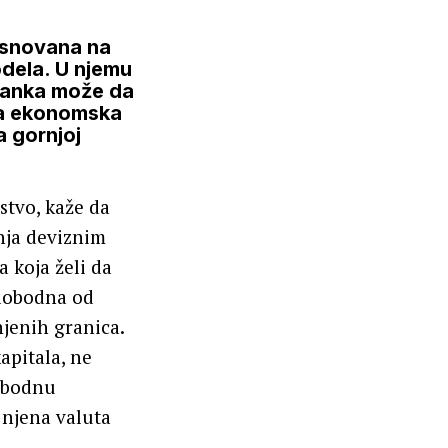
zasnovana na
ela. U njemu
 banka može da
Ova ekonomska
a gornjoj
stvo, kaže da
nja deviznim
 koja želi da
slobodna od
njenih granica.
apitala, ne
lobodnu
 njena valuta