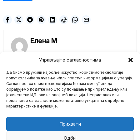
Елена M
Управљајте сагласностима
Да бисмо пружили најбоље искуство, користимо технологије
попут колачића за чување и/или приступ информацијама о уређају.
Сагласност са овим технологијама ће нам омогућити да
NE PROPUSTITE
обрађујемо податке као што су понашање при прегледању или
јединствени ИД-ови на овој веб локацији. Непристанак или
Mario zna Youtube
Zapad uzima ruski
повлачење сагласности може негативно утицати на одређене
novac, Rusija uzvraća
istom merom
карактеристике и функције.
Impressum
Kontakt
O Nama
Brisel kreće da deli oko 3
milijarde evra ruskih
zamrznutih
Прихвати
Velma iz crtanog
filma Skubi Du
Одбиј