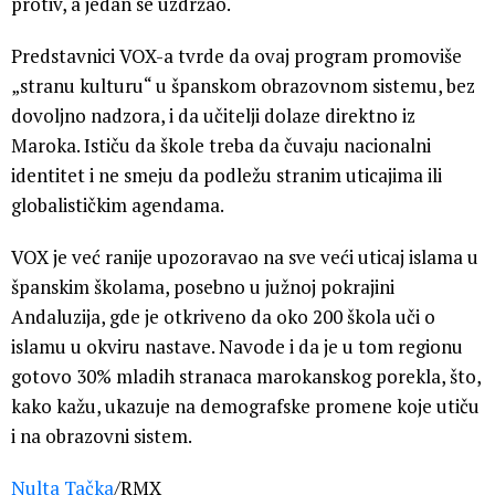
protiv, a jedan se uzdržao.
Predstavnici VOX-a tvrde da ovaj program promoviše
„stranu kulturu“ u španskom obrazovnom sistemu, bez
dovoljno nadzora, i da učitelji dolaze direktno iz
Maroka. Ističu da škole treba da čuvaju nacionalni
identitet i ne smeju da podležu stranim uticajima ili
globalističkim agendama.
VOX je već ranije upozoravao na sve veći uticaj islama u
španskim školama, posebno u južnoj pokrajini
Andaluzija, gde je otkriveno da oko 200 škola uči o
islamu u okviru nastave. Navode i da je u tom regionu
gotovo 30% mladih stranaca marokanskog porekla, što,
kako kažu, ukazuje na demografske promene koje utiču
i na obrazovni sistem.
Nulta Tačka
/RMX