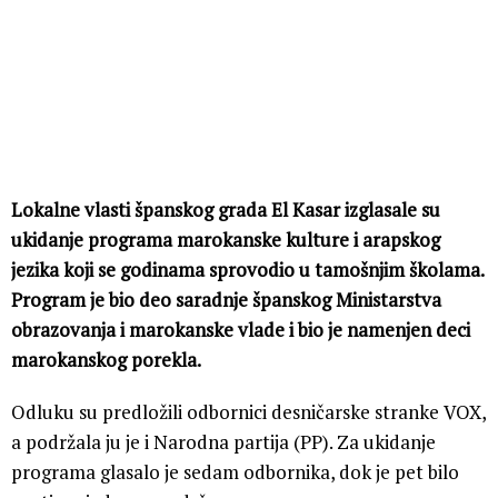
Lokalne vlasti španskog grada El Kasar izglasale su
ukidanje programa marokanske kulture i arapskog
jezika koji se godinama sprovodio u tamošnjim školama.
Program je bio deo saradnje španskog Ministarstva
obrazovanja i marokanske vlade i bio je namenjen deci
marokanskog porekla.
Odluku su predložili odbornici desničarske stranke VOX,
a podržala ju je i Narodna partija (PP). Za ukidanje
programa glasalo je sedam odbornika, dok je pet bilo