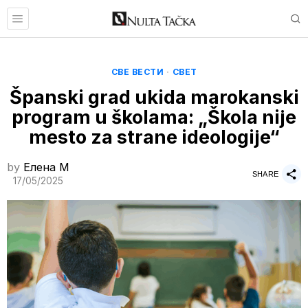
СВЕ ВЕСТИ
·
СВЕТ
Španski grad ukida marokanski
program u školama: „Škola nije
mesto za strane ideologije“
by
Елена M
SHARE
17/05/2025