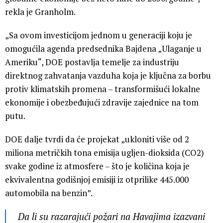
rekla je Granholm.
„Sa ovom investicijom jednom u generaciji koju je
omogućila agenda predsednika Bajdena „Ulaganje u
Ameriku“, DOE postavlja temelje za industriju
direktnog zahvatanja vazduha koja je ključna za borbu
protiv klimatskih promena – transformišući lokalne
ekonomije i obezbeđujući zdravije zajednice na tom
putu.
DOE dalje tvrdi da će projekat „ukloniti više od 2
miliona metričkih tona emisija ugljen-dioksida (CO2)
svake godine iz atmosfere – što je količina koja je
ekvivalentna godišnjoj emisiji iz otprilike 445.000
automobila na benzin”.
Da li su razarajući požari na Havajima izazvani