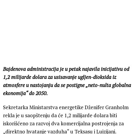
Bajdenova administracija je u petak najavila inicijativu od
1,2 milijarde dolara za usisavanje ugljen-dioksida iz
atmosfere u nastojanju da se postigne „neto-nulta globalna
ekonomija“ do 2050.
Sekretarka Ministarstva energetike Dženifer Granholm
rekla je u saopštenju da će 1,2 milijarde dolara biti
iskorišćeno za razvoj dva komercijalna postrojenja za
„direktno hvatanje vazduha“ u Teksasu i Luizijani.