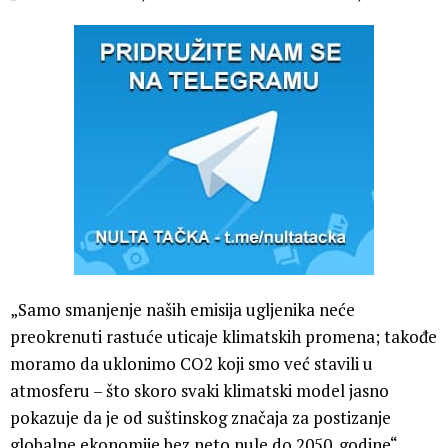
„Samo smanjenje naših emisija ugljenika neće
preokrenuti rastuće uticaje klimatskih promena; takođe
moramo da uklonimo CO2 koji smo već stavili u
atmosferu – što skoro svaki klimatski model jasno
pokazuje da je od suštinskog značaja za postizanje
globalne ekonomije bez neto nule do 2050. godine“,