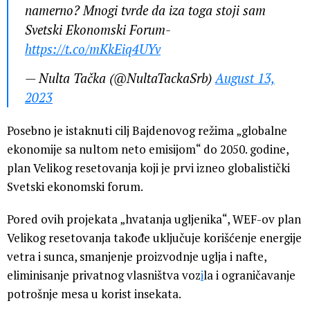
namerno? Mnogi tvrde da iza toga stoji sam
Svetski Ekonomski Forum-
https://t.co/mKkEiq4UYv
— Nulta Tačka (@NultaTackaSrb)
August 13,
2023
Posebno je istaknuti cilj Bajdenovog režima „globalne
ekonomije sa nultom neto emisijom“ do 2050. godine,
plan Velikog resetovanja koji je prvi izneo globalistički
Svetski ekonomski forum.
Pored ovih projekata „hvatanja ugljenika“, WEF-ov plan
Velikog resetovanja takođe uključuje korišćenje energije
vetra i sunca, smanjenje proizvodnje uglja i nafte,
eliminisanje privatnog vlasništva voz
i
la i ograničavanje
potrošnje mesa u korist insekata.