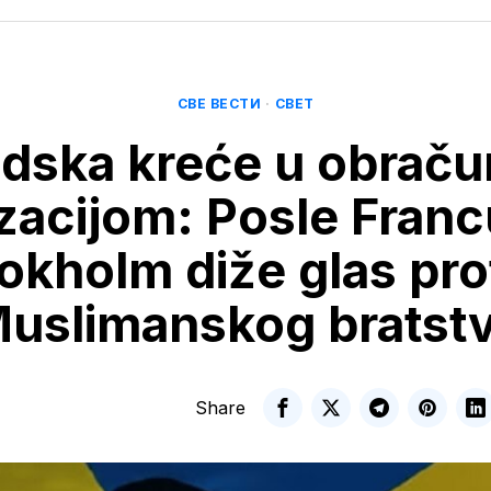
СВЕ ВЕСТИ
·
СВЕТ
dska kreće u obraču
zacijom: Posle Franc
okholm diže glas pro
uslimanskog bratst
Share