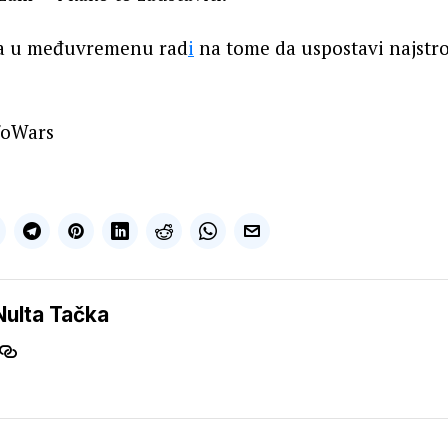
ka u međuvremenu rad
i
na tome da uspostavi najstr
foWars
Nulta Tačka