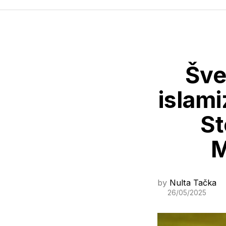
Šve
islami
St
M
by
Nulta Tačka
26/05/2025