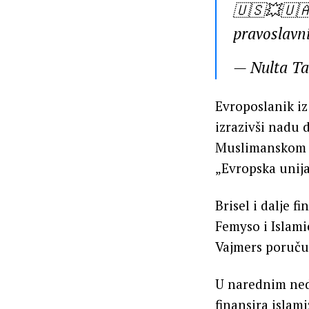
🇺🇸💥🇺🇦 
pravoslavn
— Nulta T
Evroposlanik iz
izrazivši nadu d
Muslimanskom br
„Evropska unija
Brisel i dalje 
Femyso i Islami
Vajmers poručuj
U narednim nede
finansira islami