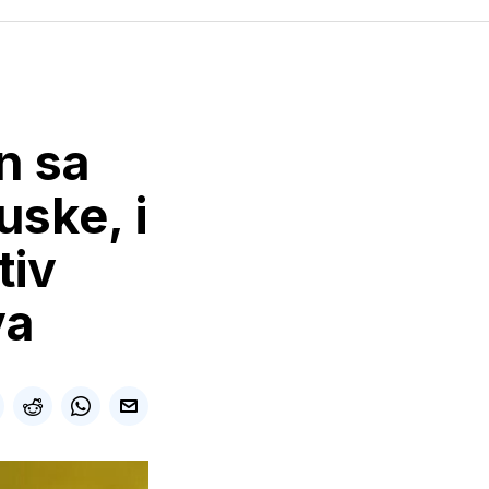
n sa
uske, i
tiv
va