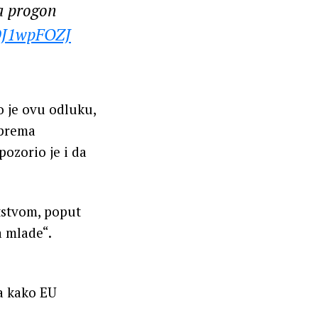
la progon
MDJ1wpFOZJ
o je ovu odluku,
 prema
ozorio je i da
tstvom, poput
a mlade“.
va kako EU