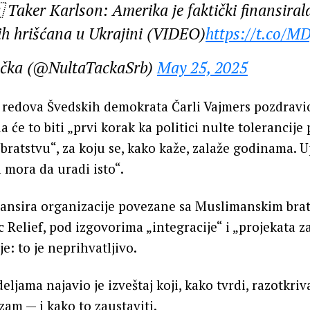
Taker Karlson: Amerika je faktički finansira
ih hrišćana u Ukrajini (VIDEO)
https://t.co/
ačka (@NultaTackaSrb)
May 25, 2025
 redova Švedskih demokrata Čarli Vajmers pozdravi
a će to biti „prvi korak ka politici nulte tolerancije
atstvu“, za koju se, kako kaže, zalaže godinama. Up
 mora da uradi isto“.
finansira organizacije povezane sa Muslimanskim bra
c Relief, pod izgovorima „integracije“ i „projekata z
e: to je neprihvatljivo.
ljama najavio je izveštaj koji, kako tvrdi, razotkri
zam — i kako to zaustaviti.