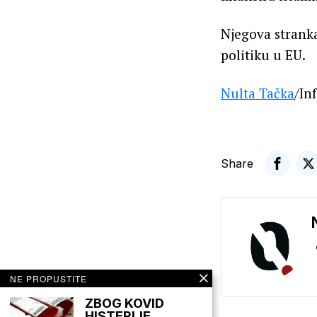
Njegova stran
politiku u EU.
Nulta Tačka
/In
Share
NE PROPUSTITE
ZBOG KOVID
HISTERIJE