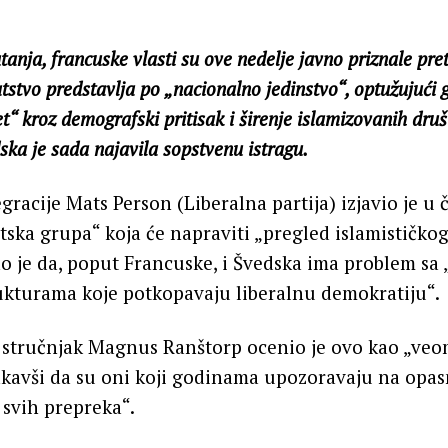
tanja, francuske vlasti su ove nedelje javno priznale pre
stvo predstavlja po „nacionalno jedinstvo“, optužujući
et“ kroz demografski pritisak i širenje islamizovanih dru
ska je sada najavila sopstvenu istragu.
gracije Mats Person (Liberalna partija) izjavio je u 
tska grupa“ koja će napraviti „pregled islamističkog
o je da, poput Francuske, i Švedska ima problem sa
ukturama koje potkopavaju liberalnu demokratiju“.
i stručnjak Magnus Ranštorp ocenio je ovo kao „ve
stakavši da su oni koji godinama upozoravaju na opa
v svih prepreka“.