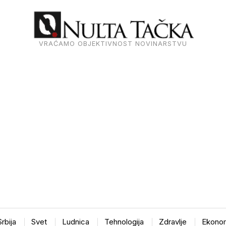
VRAĆAMO OBJEKTIVNOST NOVINARSTVU
Srbija
Svet
Ludnica
Tehnologija
Zdravlje
Ekonom