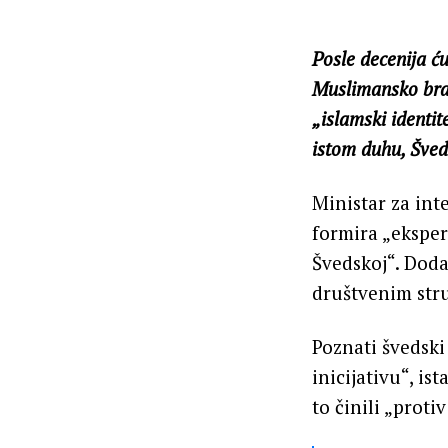
Posle decenija ću
Muslimansko brat
„islamski identit
istom duhu, Šved
Ministar za inte
formira „eksper
Švedskoj“. Doda
društvenim str
Poznati švedsk
inicijativu“, i
to činili „proti