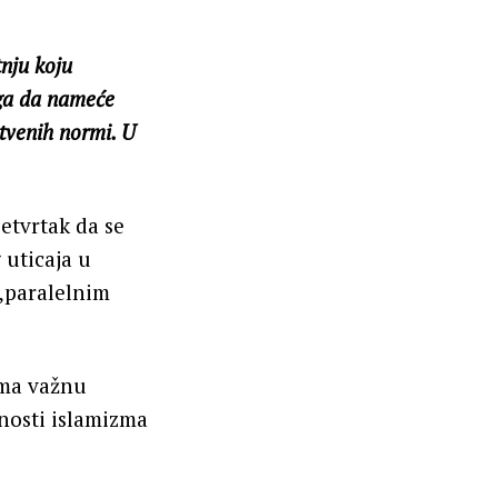
tnju koju
 ga da nameće
štvenih normi. U
četvrtak da se
 uticaja u
 „paralelnim
oma važnu
snosti islamizma