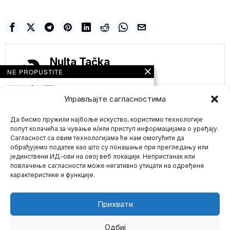
Nulta Tačka
NE PROPUSTITE
Američki poslanik
traži od Bajdenove
Управљајте сагласностима
administracije da
uvede sankcije
mađarskim
Да бисмо пружили најбоље искуство, користимо технологије
kompanijama
попут колачића за чување и/или приступ информацијама о уређају.
Сагласност са овим технологијама ће нам омогућити да
Američki poslanik pozvao
je danas Bajdenovu
обрађујемо податке као што су понашање при прегледању или
administraciju da razmotri
јединствени ИД-ови на овој веб локацији. Непристанак или
Mario zna Youtube
uvođenje
повлачење сагласности може негативно утицати на одређене
карактеристике и функције.
Zagovarala ukidanje
Impressum
Kontakt
O Nama
prava nevakcinisanoj
deci – Novinarka i
najveća promoterka
Прихвати
vakcina u Australiji
umrla nakon 3 doze
Pfizera
Одбиј