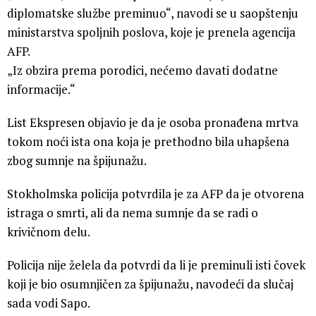
diplomatske službe preminuo“, navodi se u saopštenju
ministarstva spoljnih poslova, koje je prenela agencija
AFP.
„Iz obzira prema porodici, nećemo davati dodatne
informacije.“
List Ekspresen objavio je da je osoba pronađena mrtva
tokom noći ista ona koja je prethodno bila uhapšena
zbog sumnje na špijunažu.
Stokholmska policija potvrdila je za AFP da je otvorena
istraga o smrti, ali da nema sumnje da se radi o
krivičnom delu.
Policija nije želela da potvrdi da li je preminuli isti čovek
koji je bio osumnjičen za špijunažu, navodeći da slučaj
sada vodi Sapo.