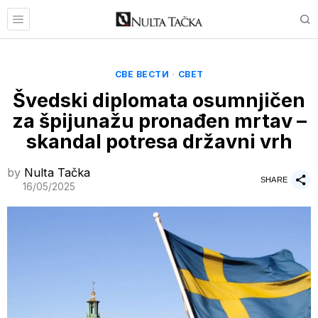
СВЕ ВЕСТИ
·
СВЕТ
Švedski diplomata osumnjičen
za špijunažu pronađen mrtav –
skandal potresa državni vrh
by
Nulta Tačka
SHARE
16/05/2025