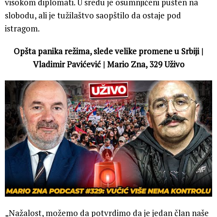
visokom diplomati. U sredu je osumnjičeni pušten na
slobodu, ali je tužilaštvo saopštilo da ostaje pod
istragom.
Opšta panika režima, slede velike promene u Srbiji |
Vladimir Pavićević | Mario Zna, 329 Uživo
„Nažalost, možemo da potvrdimo da je jedan član naše