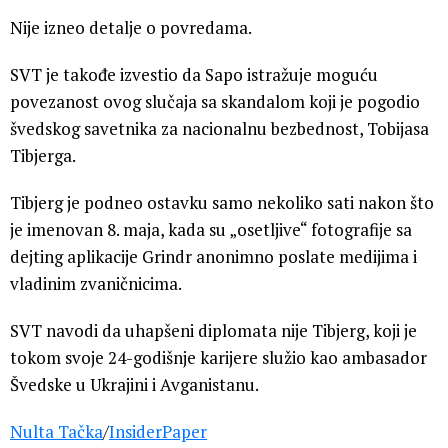
Nije izneo detalje o povredama.
SVT je takođe izvestio da Sapo istražuje moguću
povezanost ovog slučaja sa skandalom koji je pogodio
švedskog savetnika za nacionalnu bezbednost, Tobijasa
Tibjerga.
Tibjerg je podneo ostavku samo nekoliko sati nakon što
je imenovan 8. maja, kada su „osetljive“ fotografije sa
dejting aplikacije Grindr anonimno poslate medijima i
vladinim zvaničnicima.
SVT navodi da uhapšeni diplomata nije Tibjerg, koji je
tokom svoje 24-godišnje karijere služio kao ambasador
Švedske u Ukrajini i Avganistanu.
Nulta Tačka
/
InsiderPaper