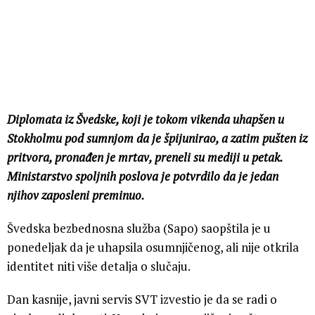
Diplomata iz Švedske, koji je tokom vikenda uhapšen u
Stokholmu pod sumnjom da je špijunirao, a zatim pušten iz
pritvora, pronađen je mrtav, preneli su mediji u petak.
Ministarstvo spoljnih poslova je potvrdilo da je jedan
njihov zaposleni preminuo.
Švedska bezbednosna služba (Sapo) saopštila je u
ponedeljak da je uhapsila osumnjičenog, ali nije otkrila
identitet niti više detalja o slučaju.
Dan kasnije, javni servis SVT izvestio je da se radi o