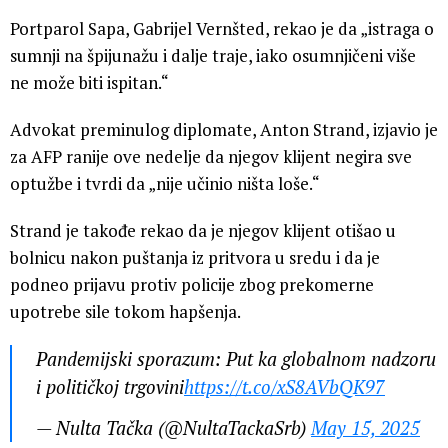
Portparol Sapa, Gabrijel Vernšted, rekao je da „istraga o
sumnji na špijunažu i dalje traje, iako osumnjičeni više
ne može biti ispitan.“
Advokat preminulog diplomate, Anton Strand, izjavio je
za AFP ranije ove nedelje da njegov klijent negira sve
optužbe i tvrdi da „nije učinio ništa loše.“
Strand je takođe rekao da je njegov klijent otišao u
bolnicu nakon puštanja iz pritvora u sredu i da je
podneo prijavu protiv policije zbog prekomerne
upotrebe sile tokom hapšenja.
Pandemijski sporazum: Put ka globalnom nadzoru
i političkoj trgovini
https://t.co/xS8AVbQK97
— Nulta Tačka (@NultaTackaSrb)
May 15, 2025