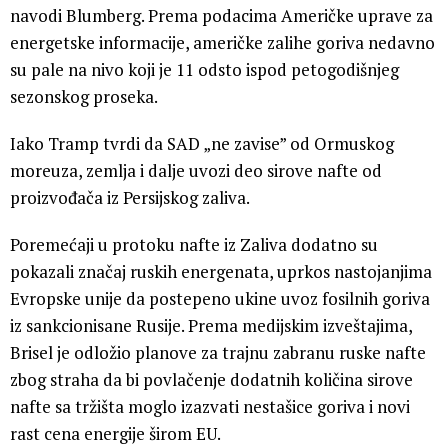
navodi Blumberg. Prema podacima Američke uprave za
energetske informacije, američke zalihe goriva nedavno
su pale na nivo koji je 11 odsto ispod petogodišnjeg
sezonskog proseka.
Iako Tramp tvrdi da SAD „ne zavise” od Ormuskog
moreuza, zemlja i dalje uvozi deo sirove nafte od
proizvođača iz Persijskog zaliva.
Poremećaji u protoku nafte iz Zaliva dodatno su
pokazali značaj ruskih energenata, uprkos nastojanjima
Evropske unije da postepeno ukine uvoz fosilnih goriva
iz sankcionisane Rusije. Prema medijskim izveštajima,
Brisel je odložio planove za trajnu zabranu ruske nafte
zbog straha da bi povlačenje dodatnih količina sirove
nafte sa tržišta moglo izazvati nestašice goriva i novi
rast cena energije širom EU.