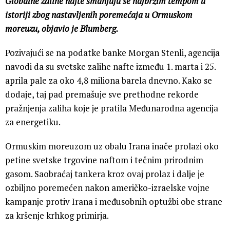
Globalne zalihe nafte smanjuju se najbržim tempom u
istoriji zbog nastavljenih poremećaja u Ormuskom
moreuzu, objavio je Blumberg.
Pozivajući se na podatke banke Morgan Stenli, agencija
navodi da su svetske zalihe nafte između 1. marta i 25.
aprila pale za oko 4,8 miliona barela dnevno. Kako se
dodaje, taj pad premašuje sve prethodne rekorde
pražnjenja zaliha koje je pratila Međunarodna agencija
za energetiku.
Ormuskim moreuzom uz obalu Irana inače prolazi oko
petine svetske trgovine naftom i tečnim prirodnim
gasom. Saobraćaj tankera kroz ovaj prolaz i dalje je
ozbiljno poremećen nakon američko-izraelske vojne
kampanje protiv Irana i međusobnih optužbi obe strane
za kršenje krhkog primirja.