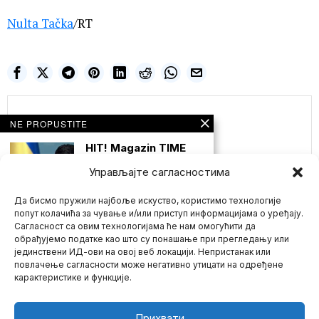
Nulta Tačka
/RT
Nulta Tačka
NE PROPUSTITE
HIT! Magazin TIME
proglasio Zelenskog
za najuticajniju ličnost
Управљајте сагласностима
godine! Treće mesto
pripalo organizatoru
korona žurki
Да бисмо пружили најбоље искуство, користимо технологије
попут колачића за чување и/или приступ информацијама о уређају.
Njujork — Ukrajinski
Сагласност са овим технологијама ће нам омогућити да
predsednik Vladimir
Zelenski ( pišemo
обрађујемо податке као што су понашање при прегледању или
namerno Vladimir
јединствени ИД-ови на овој веб локацији. Непристанак или
Mario zna Youtube
повлачење сагласности може негативно утицати на одређене
OKSFORDSKI
карактеристике и функције.
UNIVERZITET!
Impressum
Kontakt
O Nama
IVERMEKTIN
SMANJUJE
REPLIKACIJU SARS-
Прихвати