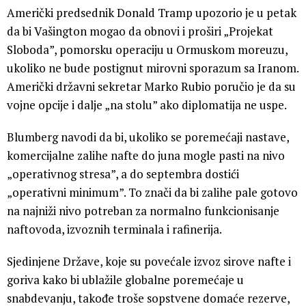
Američki predsednik Donald Tramp upozorio je u petak
da bi Vašington mogao da obnovi i proširi „Projekat
Sloboda”, pomorsku operaciju u Ormuskom moreuzu,
ukoliko ne bude postignut mirovni sporazum sa Iranom.
Američki državni sekretar Marko Rubio poručio je da su
vojne opcije i dalje „na stolu” ako diplomatija ne uspe.
Blumberg navodi da bi, ukoliko se poremećaji nastave,
komercijalne zalihe nafte do juna mogle pasti na nivo
„operativnog stresa”, a do septembra dostići
„operativni minimum”. To znači da bi zalihe pale gotovo
na najniži nivo potreban za normalno funkcionisanje
naftovoda, izvoznih terminala i rafinerija.
Sjedinjene Države, koje su povećale izvoz sirove nafte i
goriva kako bi ublažile globalne poremećaje u
snabdevanju, takođe troše sopstvene domaće rezerve,