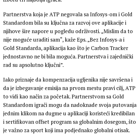
Partnerstva koja je ATP negovala sa Infosys-om i Gold
Standardom bila su ključna za razvoj ove aplikacije i
njihove šire napore u pogledu održivosti. „Mislim da to
nije moguće uraditi sam“, kaže Eps. „Bez Infosys-a i
Gold Standarda, aplikacija kao što je Carbon Tracker
jednostavno ne bi bila moguća. Partnerstva i zajednički
rad su apsolutno ključni”.
Iako priznaje da kompenzacija ugljenika nije savršena i
da je izbegavanje emisija na prvom mestu pravi cilj, ATP
to vidi kao način za početak. Partnerstvom sa Gold
Standardom igrači mogu da nadoknade svoja putovanja
jednim klikom na dugme u aplikaciji koristeći kredibilan
i sertifikovan offset program sa globalnim dosegom, što
je važno za sport koji ima podjednako globalni otisak.