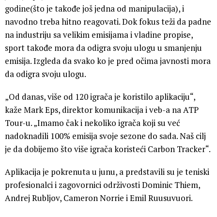
godine(što je takođe još jedna od manipulacija), i
navodno treba hitno reagovati. Dok fokus teži da padne
na industriju sa velikim emisijama i vladine propise,
sport takođe mora da odigra svoju ulogu u smanjenju
emisija. Izgleda da svako ko je pred očima javnosti mora
da odigra svoju ulogu.
„Od danas, više od 120 igrača je koristilo aplikaciju“,
kaže Mark Eps, direktor komunikacija i veb-a na ATP
Tour-u. „Imamo čak i nekoliko igrača koji su već
nadoknadili 100% emisija svoje sezone do sada. Naš cilj
je da dobijemo što više igrača koristeći Carbon Tracker“.
Aplikacija je pokrenuta u junu, a predstavili su je teniski
profesionalci i zagovornici održivosti Dominic Thiem,
Andrej Rubljov, Cameron Norrie i Emil Ruusuvuori.