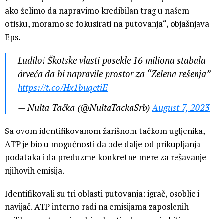
ako želimo da napravimo kredibilan trag u našem
otisku, moramo se fokusirati na putovanja“, objašnjava
Eps.
Ludilo! Škotske vlasti posekle 16 miliona stabala
drveća da bi napravile prostor za “Zelena rešenja”
https://t.co/Hx1buqetiE
— Nulta Tačka (@NultaTackaSrb)
August 7, 2023
Sa ovom identifikovanom žarišnom tačkom ugljenika,
ATP je bio u mogućnosti da ode dalje od prikupljanja
podataka i da preduzme konkretne mere za rešavanje
njihovih emisija.
Identifikovali su tri oblasti putovanja: igrač, osoblje i
navijač. ATP interno radi na emisijama zaposlenih