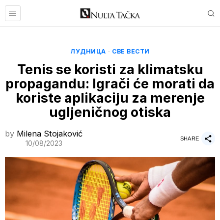
ЛУДНИЦА
·
СВЕ ВЕСТИ
Tenis se koristi za klimatsku
propagandu: Igrači će morati da
koriste aplikaciju za merenje
ugljeničnog otiska
by
Milena Stojaković
SHARE
10/08/2023