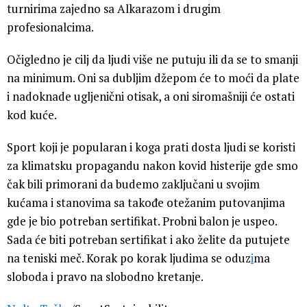
turnirima zajedno sa Alkarazom i drugim
profesionalcima.
Očigledno je cilj da ljudi više ne putuju ili da se to smanji
na minimum. Oni sa dubljim džepom će to moći da plate
i nadoknade ugljenični otisak, a oni siromašniji će ostati
kod kuće.
Sport koji je popularan i koga prati dosta ljudi se koristi
za klimatsku propagandu nakon kovid histerije gde smo
čak bili primorani da budemo zaključani u svojim
kućama i stanovima sa takođe otežanim putovanjima
gde je bio potreban sertifikat. Probni balon je uspeo.
Sada će biti potreban sertifikat i ako želite da putujete
na teniski meč. Korak po korak ljudima se oduz
i
ma
sloboda i pravo na slobodno kretanje.