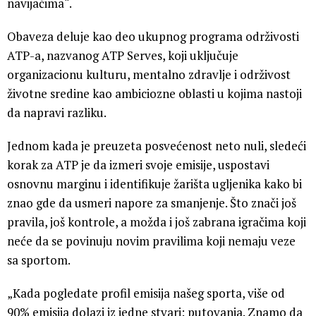
navijačima“.
Obaveza deluje kao deo ukupnog programa održivosti
ATP-a, nazvanog ATP Serves, koji uključuje
organizacionu kulturu, mentalno zdravlje i održivost
životne sredine kao ambiciozne oblasti u kojima nastoji
da napravi razliku.
Jednom kada je preuzeta posvećenost neto nuli, sledeći
korak za ATP je da izmeri svoje emisije, uspostavi
osnovnu marginu i identifikuje žarišta ugljenika kako bi
znao gde da usmeri napore za smanjenje. Što znači još
pravila, još kontrole, a možda i još zabrana igračima koji
neće da se povinuju novim pravilima koji nemaju veze
sa sportom.
„Kada pogledate profil emisija našeg sporta, više od
90% emisija dolazi iz jedne stvari: putovanja. Znamo da