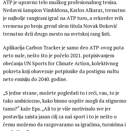
ATP je upravno telo muškog profesionalnog tenisa.
Nedavni šampion Vimbldona, Karlos Alkaraz, trenutno
je najbolje rangirani igrač na ATP turu, a rekorder svih
vremena po broju grend slem titula Novak Đoković
trenutno drži drugo mesto na svetskoj rang listi.
Aplikacija Carbon Tracker je samo deo ATP-ovog puta
neto nule, nešto što je počelo 2021. potpisivanjem
obećanja UN Sports for Climate Action, kolektivnog
pokreta koji obavezuje potpisnike da postignu nultu
neto emisiju do 2040. godine.
„S jedne strane, možete pogledati to i reći, vau, to je
tako ambiciozno, kako bismo uopšte mogli da stignemo
tamo?“ kaže Eps. „Ali to je više motivisalo sve jer
postavlja zaista jasan cilj za naš sport i to je nešto o
čemu možemo da razgovaramo sa igračima, turnirima i