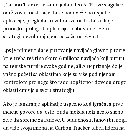
„Carbon Tracker je samo jedan deo ATP-ove slagalice
održivosti i nastojaće da se nadoveže na uspehe
aplikacije, pregleda i revidira sve nedostatke koje
pronađu i prilagodi aplikaciju i njihovu net-zero
strategiju evoluirajućem pejzažu održivosti“.
Eps je primetio da je putovanje navijača glavno pitanje
koje treba rešiti sa skoro 6 miliona navijača koji putuju
na teniske turnire svake godine, ali ATP priznaje da je
važno početi sa oblastima koje su više pod njenom
kontrolom pre nego što rade uopšteno i dovedu druge
oblasti emisije u svoju strategiju.
Ako je lansiranje aplikacije uspešno kod igrača, a prve
indicije govore da jeste, onda možda neki nešto slično
žele da spreme za fanove. U budućnosti, fanovi bi mogli
da vide svoja imena na Carbon Tracker tabeli lidera na