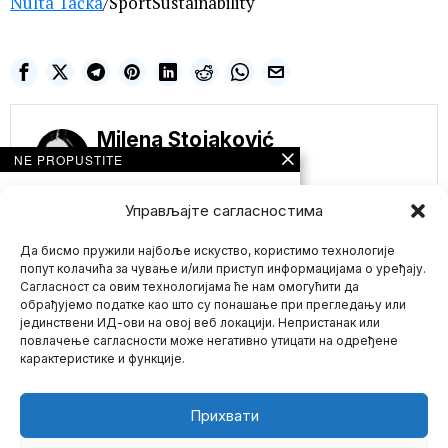
Nulta Tačka
/SportSustainability
Milena Stojaković
NE PROPUSTITE
KRAJ YOUTUBE-a,
FEJSA I TVITERA!
Управљајте сагласностима
VIDEO PLATFORMA
„Rumble“ ULAZI U
Да бисмо пружили најбоље искуство, користимо технологије
PARTNERSTVO SA
NOVOM MREŽOM
попут колачића за чување и/или приступ информацијама о уређају.
DONALDA TRAMPA
Сагласност са овим технологијама ће нам омогућити да
„Truth Social“
обрађујемо податке као што су понашање при прегледању или
Rumble i Trampov Truth
јединствени ИД-ови на овој веб локацији. Непристанак или
Mario zna Youtube
Social u zajedničkom
повлачење сагласности може негативно утицати на одређене
poduhvatu u borbi
карактеристике и функције.
Impressum
Kontakt
O Nama
Više od 1000
muzičara iz Švedske
traži isključenje
Прихвати
Izraela sa
ovogodišnjeg