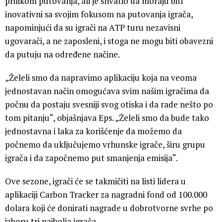
prilikom putovanja, ali je shvatio da moraju biti
inovativni sa svojim fokusom na putovanja igrača,
napominjući da su igrači na ATP turu nezavisni
ugovarači, a ne zaposleni, i stoga ne mogu biti obavezni
da putuju na određene načine.
„Želeli smo da napravimo aplikaciju koja na veoma
jednostavan način omogućava svim našim igračima da
počnu da postaju svesniji svog otiska i da rade nešto po
tom pitanju“, objašnjava Eps. „Želeli smo da bude tako
jednostavna i laka za korišćenje da možemo da
počnemo da uključujemo vrhunske igrače, širu grupu
igrača i da započnemo put smanjenja emisija“.
Ove sezone, igrači će se takmičiti na listi lidera u
aplikaciji Carbon Tracker za nagradni fond od 100.000
dolara koji će donirati nagrade u dobrotvorne svrhe po
izboru tri najbolja igrača.