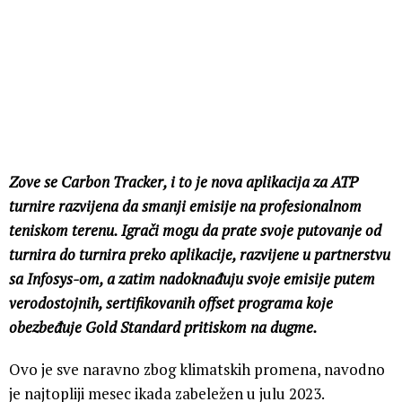
Zove se Carbon Tracker, i to je nova aplikacija za ATP
turnire razvijena da smanji emisije na profesionalnom
teniskom terenu. Igrači mogu da prate svoje putovanje od
turnira do turnira preko aplikacije, razvijene u partnerstvu
sa Infosys-om, a zatim nadoknađuju svoje emisije putem
verodostojnih, sertifikovanih offset programa koje
obezbeđuje Gold Standard pritiskom na dugme.
Ovo je sve naravno zbog klimatskih promena, navodno
je najtopliji mesec ikada zabeležen u julu 2023.