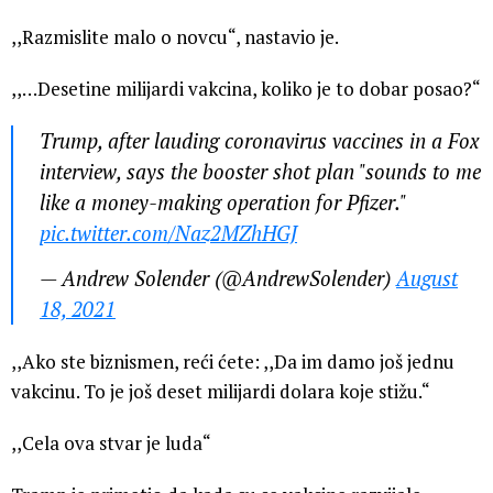
,,Razmislite malo o novcu“, nastavio je.
,,…Desetine milijardi vakcina, koliko je to dobar posao?“
Trump, after lauding coronavirus vaccines in a Fox
interview, says the booster shot plan "sounds to me
like a money-making operation for Pfizer."
pic.twitter.com/Naz2MZhHGJ
— Andrew Solender (@AndrewSolender)
August
18, 2021
,,Ako ste biznismen, reći ćete: ,,Da im damo još jednu
vakcinu. To je još deset milijardi dolara koje stižu.“
,,Cela ova stvar je luda“