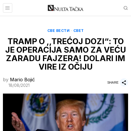
СВЕ ВЕСТИ
·
СВЕТ
TRAMP O ,,TREĆOJ DOZI“: TO
JE OPERACIJA SAMO ZA VEĆU
ZARADU FAJZERA! DOLARI IM
VIRE IZ OČIJU
by
Mario Bojić
SHARE
18/08/2021