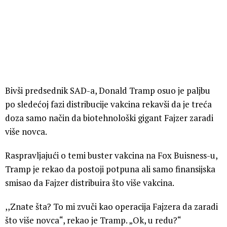
Bivši predsednik SAD-a, Donald Tramp osuo je paljbu
po sledećoj fazi distribucije vakcina rekavši da je treća
doza samo način da biotehnološki gigant Fajzer zaradi
više novca.
Raspravljajući o temi buster vakcina na Fox Buisness-u,
Tramp je rekao da postoji potpuna ali samo finansijska
smisao da Fajzer distribuira što više vakcina.
,,Znate šta? To mi zvuči kao operacija Fajzera da zaradi
što više novca“, rekao je Tramp. „Ok, u redu?“