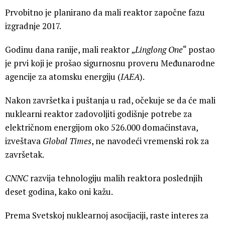
Prvobitno je planirano da mali reaktor započne fazu
izgradnje 2017.
Godinu dana ranije, mali reaktor „
Linglong One
“ postao
je prvi koji je prošao sigurnosnu proveru Međunarodne
agencije za atomsku energiju (
IAEA
).
Nakon završetka i puštanja u rad, očekuje se da će mali
nuklearni reaktor zadovoljiti godišnje potrebe za
električnom energijom oko 526.000 domaćinstava,
izveštava
Global Times
, ne navodeći vremenski rok za
završetak.
CNNC
razvija tehnologiju malih reaktora poslednjih
deset godina, kako oni kažu.
Prema Svetskoj nuklearnoj asocijaciji, raste interes za