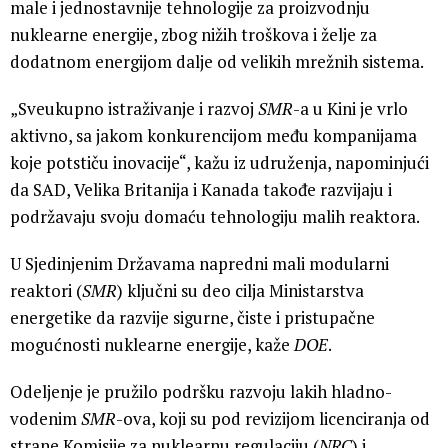
male i jednostavnije tehnologije za proizvodnju
nuklearne energije, zbog nižih troškova i želje za
dodatnom energijom dalje od velikih mrežnih sistema.
„Sveukupno istraživanje i razvoj
SMR
-a u Kini je vrlo
aktivno, sa jakom konkurencijom među kompanijama
koje potstiču inovacije“, kažu iz udruženja, napominjući
da SAD, Velika Britanija i Kanada takođe razvijaju i
podržavaju svoju domaću tehnologiju malih reaktora.
U Sjedinjenim Državama napredni mali modularni
reaktori (
SMR
) ključni su deo cilja Ministarstva
energetike da razvije sigurne, čiste i pristupačne
mogućnosti nuklearne energije, kaže
DOE
.
Odeljenje je pružilo podršku razvoju lakih hladno-
vodenim
SMR
-ova, koji su pod revizijom licenciranja od
strane Komisije za nuklearnu regulaciju (
NRC
) i