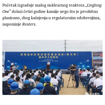
Početak izgradnje malog nuklearnog reaktora „
Linglong
One
“ dolazi četiri godine kasnije nego što je prvobitno
planirano, zbog kašnjenja u regulatornim odobrenjima,
napominje
Reuters
.