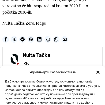
verovatno će biti raspoređeni krajem 2020-ih do
početka 2030-ih.
Nulta Tačka/ZeroHedge
Nulta Tačka
NE PROPUSTITE
Управљајте сагласностима
Mejnstrim mediji
Да бисмо пружили најбоље искуство, користимо технологије
histerišu a dokazi
obaraju tvrdnje da je
попут колачића за чување и/или приступ информацијама о уређају.
protekla godina bila
Сагласност са овим технологијама ће нам омогућити да
najtoplija ikada
обрађујемо податке као што су понашање при прегледању или
Prošle godine
јединствени ИД-ови на овој веб локацији. Непристанак или
Mario zna Youtube
čovečanstvo je preživelo
повлачење сагласности може негативно утицати на одређене
najtoplijih 12 meseci u