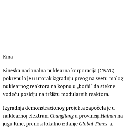
Kina
Kineska nacionalna nuklearna korporacija (
CNNC
)
pokrenula je u utorak izgradnju prvog na svetu malog
nuklearnog reaktora na kopnu u „borbi“ da stekne
vodeću poziciju na tržištu modularnih reaktora.
Izgradnja demonstracionog projekta započela je u
nuklearnoj elektrani
Changjiang
u provinciji
Hainan
na
jugu Kine, prenosi lokalno izdanje
Global Times
-a.