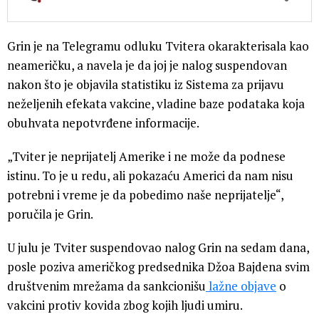
Grin je na Telegramu odluku Tvitera okarakterisala kao
neameričku, a navela je da joj je nalog suspendovan
nakon što je objavila statistiku iz Sistema za prijavu
neželjenih efekata vakcine, vladine baze podataka koja
obuhvata nepotvrđene informacije.
„Tviter je neprijatelj Amerike i ne može da podnese
istinu. To je u redu, ali pokazaću Americi da nam nisu
potrebni i vreme je da pobedimo naše neprijatelje“,
poručila je Grin.
U julu je Tviter suspendovao nalog Grin na sedam dana,
posle poziva američkog predsednika Džoa Bajdena svim
društvenim mrežama da sankcionišu
lažne objave
o
vakcini protiv kovida zbog kojih ljudi umiru.