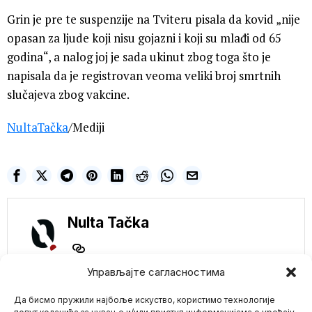
Grin je pre te suspenzije na Tviteru pisala da kovid „nije
opasan za ljude koji nisu gojazni i koji su mlađi od 65
godina“, a nalog joj je sada ukinut zbog toga što je
napisala da je registrovan veoma veliki broj smrtnih
slučajeva zbog vakcine.
NultaTačka
/Mediji
Nulta Tačka
Управљајте сагласностима
NE PROPUSTITE
Да бисмо пружили најбоље искуство, користимо технологије