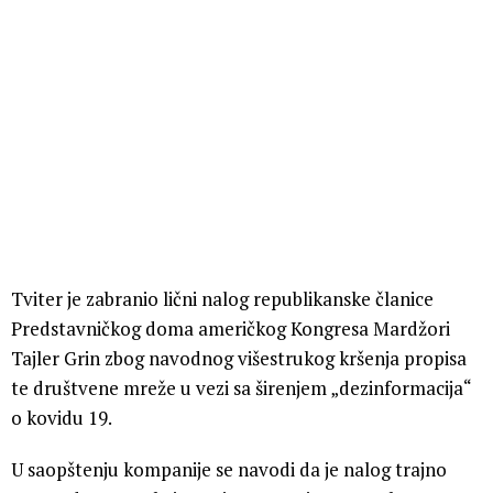
Tviter je zabranio lični nalog republikanske članice
Predstavničkog doma američkog Kongresa Mardžori
Tajler Grin zbog navodnog višestrukog kršenja propisa
te društvene mreže u vezi sa širenjem „dezinformacija“
o kovidu 19.
U saopštenju kompanije se navodi da je nalog trajno