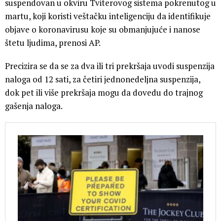
suspendovan u okviru Tviterovog sistema pokrenutog u
martu, koji koristi veštačku inteligenciju da identifikuje
objave o koronavirusu koje su obmanjujuće i nanose
štetu ljudima, prenosi AP.
Precizira se da se za dva ili tri prekršaja uvodi suspenzija
naloga od 12 sati, za četiri jednonedeljna suspenzija,
dok pet ili više prekršaja mogu da dovedu do trajnog
gašenja naloga.