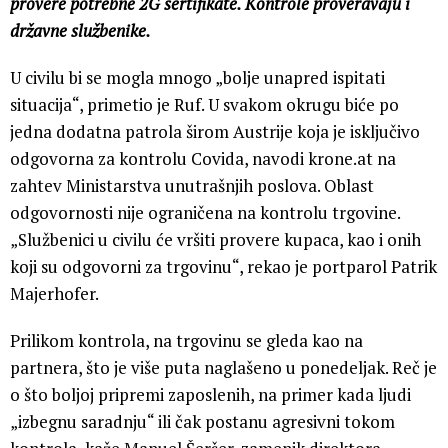
provere potrebne 2G sertifikate. Kontrole proveravaju i
državne službenike.
U civilu bi se mogla mnogo „bolje unapred ispitati
situacija“, primetio je Ruf. U svakom okrugu biće po
jedna dodatna patrola širom Austrije koja je isključivo
odgovorna za kontrolu Covida, navodi krone.at na
zahtev Ministarstva unutrašnjih poslova. Oblast
odgovornosti nije ograničena na kontrolu trgovine.
„Službenici u civilu će vršiti provere kupaca, kao i onih
koji su odgovorni za trgovinu“, rekao je portparol Patrik
Majerhofer.
Prilikom kontrola, na trgovinu se gleda kao na
partnera, što je više puta naglašeno u ponedeljak. Reč je
o što boljoj pripremi zaposlenih, na primer kada ljudi
„izbegnu saradnju“ ili čak postanu agresivni tokom