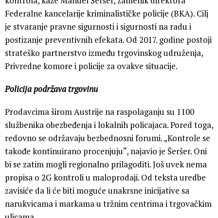
kontrola, kaže Manuel Šeršer, zamenik direktora
Federalne kancelarije kriminalističke policije (BKA). Cilj
je stvaranje pravne sigurnosti i sigurnosti na radu i
postizanje preventivnih efekata. Od 2017. godine postoji
strateško partnerstvo između trgovinskog udruženja,
Privredne komore i policije za ovakve situacije.
Policija podržava trgovinu
Prodavcima širom Austrije na raspolaganju su 1100
službenika obezbeđenja i lokalnih policajaca. Pored toga,
redovno se održavaju bezbednosni forumi. „Kontrole se
takođe kontinuirano procenjuju“, najavio je Šeršer. Oni
bi se zatim mogli regionalno prilagoditi. Još uvek nema
propisa o 2G kontroli u maloprodaji. Od teksta uredbe
zavisiće da li će biti moguće unakrsne inicijative sa
narukvicama i markama u tržnim centrima i trgovačkim
ulicama.