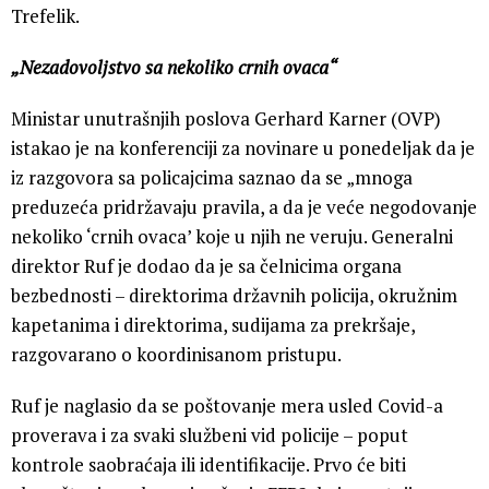
Trefelik.
„Nezadovoljstvo sa nekoliko crnih ovaca“
Ministar unutrašnjih poslova Gerhard Karner (OVP)
istakao je na konferenciji za novinare u ponedeljak da je
iz razgovora sa policajcima saznao da se „mnoga
preduzeća pridržavaju pravila, a da je veće negodovanje
nekoliko ‘crnih ovaca’ koje u njih ne veruju. Generalni
direktor Ruf je dodao da je sa čelnicima organa
bezbednosti – direktorima državnih policija, okružnim
kapetanima i direktorima, sudijama za prekršaje,
razgovarano o koordinisanom pristupu.
Ruf je naglasio da se poštovanje mera usled Covid-a
proverava i za svaki službeni vid policije – poput
kontrole saobraćaja ili identifikacije. Prvo će biti