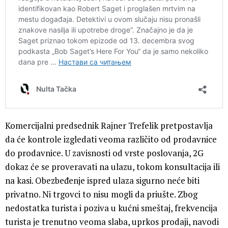
Komercijalni predsednik Rajner Trefelik pretpostavlja
da će kontrole izgledati veoma različito od prodavnice
do prodavnice. U zavisnosti od vrste poslovanja, 2G
dokaz će se proveravati na ulazu, tokom konsultacija ili
na kasi. Obezbeđenje ispred ulaza sigurno neće biti
privatno. Ni trgovci to nisu mogli da priušte. Zbog
nedostatka turista i poziva u kućni smeštaj, frekvencija
turista je trenutno veoma slaba, uprkos prodaji, navodi