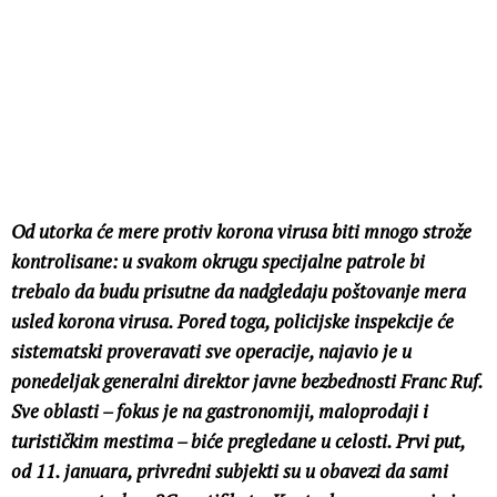
Od utorka će mere protiv korona virusa biti mnogo strože
kontrolisane: u svakom okrugu specijalne patrole bi
trebalo da budu prisutne da nadgledaju poštovanje mera
usled korona virusa. Pored toga, policijske inspekcije će
sistematski proveravati sve operacije, najavio je u
ponedeljak generalni direktor javne bezbednosti Franc Ruf.
Sve oblasti – fokus je na gastronomiji, maloprodaji i
turističkim mestima – biće pregledane u celosti. Prvi put,
od 11. januara, privredni subjekti su u obavezi da sami