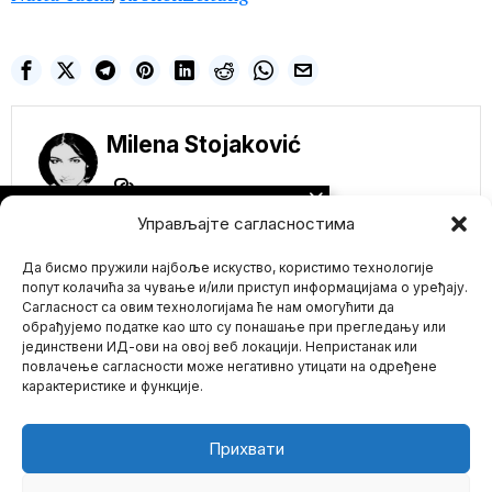
Milena Stojaković
NE PROPUSTITE
Управљајте сагласностима
Savetnik Svetskog
ekonomskog foruma:
Да бисмо пружили најбоље искуство, користимо технологије
Trampov reizbor će
biti „konačni smrtni
попут колачића за чување и/или приступ информацијама о уређају.
udarac globalnom
Сагласност са овим технологијама ће нам омогућити да
poretku“
обрађујемо податке као што су понашање при прегледању или
Viši savetnik Svetskog
јединствени ИД-ови на овој веб локацији. Непристанак или
Mario zna Youtube
ekonomskog foruma
повлачење сагласности може негативно утицати на одређене
(WEF) i njegov osnivač
карактеристике и функције.
Klaus
Impressum
Kontakt
O Nama
Porodična bolest! Sin
Rajana Ruta koji je
Прихвати
pokušao da ubije
Trampa uhapšen