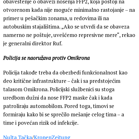
obaveštenje o obavezi nošenja FFP2, koja postoji na
otvorenom kada nije moguće minimalno rastojanje – na
primer u pešačkim zonama, u redovima ili na
autobuskim stajalištima. „Ako se utvrdi da se obaveza
namerno ne poštuje, uvešćemo represivne mere“, rekao
je generalni direktor Ruf.
Policija se naoružava protiv Omikrona
Policija takođe treba da obezbedi funkcionalnost kao
deo kritične infrastrukture – čak i sa predstojećim
talasom Omikrona. Policijski službenici su stoga
uredbom dužni da nose FFP2 maske čak i kada
patroliraju automobilom. Pored toga, timovi se
formiraju kako bi se sprečilo mešanje celog tima – a
time i povećan rizik od infekcije.
Nulta Tačka
/
KronenZeitung