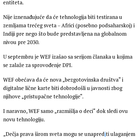
entiteta.
Nije iznenađujuće da će tehnologija biti testirana u
zemljama trećeg sveta – Africi (posebno podsaharskoj) i
Indiji pre nego što bude predstavljena na globalnom
nivou pre 2030.
U septembru je WEF izašao sa serijom članaka u kojima
se zalaže za sprovođenje DPI.
WEF obećava da će nova „bezgotovinska društva“ i
digitalne lične karte biti dobrodošli u javnosti zbog
njihove „pristupačne tehnologije“.
I naravno, WEF samo „razmišlja o deci“ dok sledi ovu
novu tehnologiju.
„Dečja prava širom sveta mogu se unapred
i
ti ulaganjem