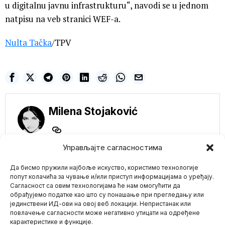
u digitalnu javnu infrastrukturu“, navodi se u jednom
natpisu na veb stranici WEF-a.
Nulta Tačka
/TPV
Milena Stojaković
Управљајте сагласностима
NE PROPUSTITE
Да бисмо пружили најбоље искуство, користимо технологије
Italija i Španija protiv
попут колачића за чување и/или приступ информацијама о уређају.
EU fonda za Ukrajinu:
Сагласност са овим технологијама ће нам омогућити да
Sve više zemalja
обрађујемо податке као што су понашање при прегледању или
sumnja u 40 milijardi
јединствени ИД-ови на овој веб локацији. Непристанак или
Mario zna Youtube
evra pomoći
повлачење сагласности може негативно утицати на одређене
Evropljani su sve umorniji
карактеристике и функције.