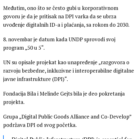
Međutim, ono što se često gubi u korporativnom
govoru je da je pritisak na DPI varka da se ubrza
uvođenje digitalnih ID-a i plaćanja, sa rokom do 2030.
8. novembar je datum kada UNDP sprovodi svoj
program „50 u 5“.
UN su opisale projekat kao unapređenje „razgovora o
razvoju bezbedne, inkluzivne i interoperabilne digitalne
javne infrastrukture (DPI)“.
Fondacija Bila i Melinde Gejts bila je deo pokretanja
projekta.
Grupa „Digital Public Goods Alliance and Co-Develop”
podržava DPI od svog početka.