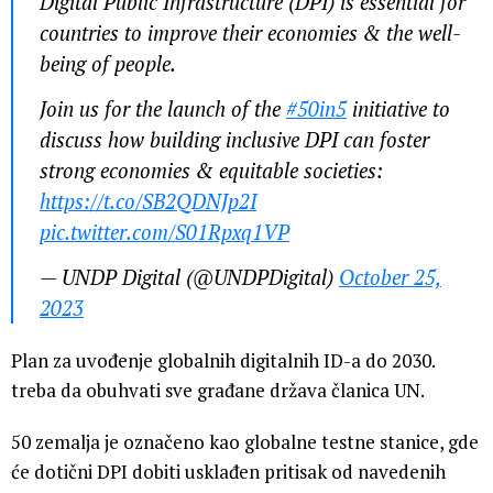
Digital Public Infrastructure (DPI) is essential for
countries to improve their economies & the well-
being of people.
Join us for the launch of the
#50in5
initiative to
discuss how building inclusive DPI can foster
strong economies & equitable societies:
https://t.co/SB2QDNJp2I
pic.twitter.com/S01Rpxq1VP
— UNDP Digital (@UNDPDigital)
October 25,
2023
Plan za uvođenje globalnih digitalnih ID-a do 2030.
treba da obuhvati sve građane država članica UN.
50 zemalja je označeno kao globalne testne stanice, gde
će dotični DPI dobiti usklađen pritisak od navedenih