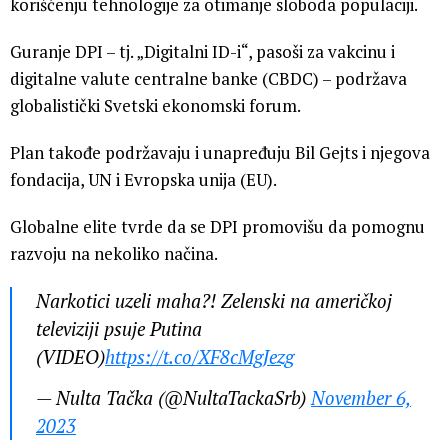
korišćenju tehnologije za otimanje sloboda populaciji.
Guranje DPI – tj. „Digitalni ID-i“, pasoši za vakcinu i
digitalne valute centralne banke (CBDC) – podržava
globalistički Svetski ekonomski forum.
Plan takođe podržavaju i unapređuju Bil Gejts i njegova
fondacija, UN i Evropska unija (EU).
Globalne elite tvrde da se DPI promovišu da pomognu
razvoju na nekoliko načina.
Narkotici uzeli maha?! Zelenski na američkoj
televiziji psuje Putina
(VIDEO)
https://t.co/XF8cMgJezg
— Nulta Tačka (@NultaTackaSrb)
November 6,
2023