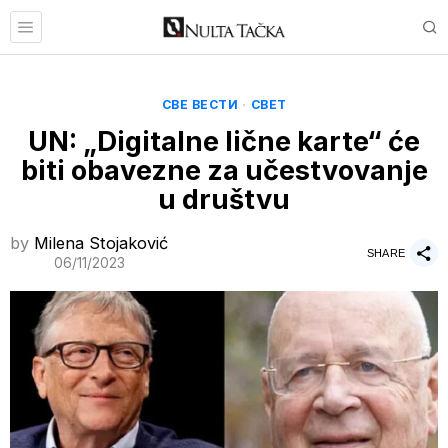
СВЕ ВЕСТИ
·
СВЕТ
UN: „Digitalne lične karte“ će
biti obavezne za učestvovanje
u društvu
by
Milena Stojaković
SHARE
06/11/2023