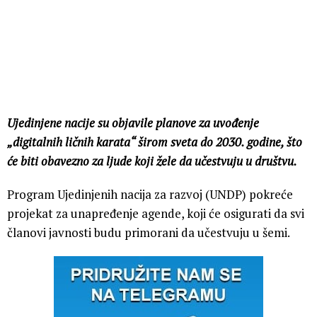
Ujedinjene nacije su objavile planove za uvođenje
„digitalnih ličnih karata“ širom sveta do 2030. godine, što
će biti obavezno za ljude koji žele da učestvuju u društvu.
Program Ujedinjenih nacija za razvoj (UNDP) pokreće
projekat za unapređenje agende, koji će osigurati da svi
članovi javnosti budu primorani da učestvuju u šemi.