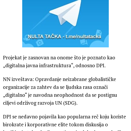
Projekat je zasnovan na onome što je poznato kao
„digitalna javna infrastruktura“, odnosno DPI.
NN izveštava: Opravdanje neizabrane globalističke
organizacije za zahtev da se ljudska rasa označi
„digitalno“ je navodna neophodnost da se postignu
ciljevi održivog razvoja UN (SDG).
DPI se nedavno pojavila kao popularna reč koju koriste
birokrate i korporativne elite tokom diskusija o